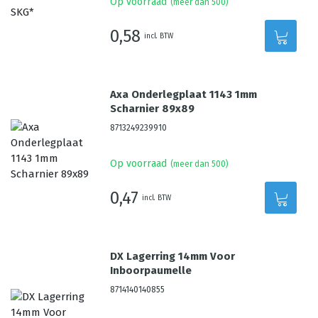
Op voorraad
(meer dan 500)
0,58
incl. BTW
Axa Onderlegplaat 1143 1mm
Scharnier 89x89
8713249239910
Op voorraad
(meer dan 500)
0,47
incl. BTW
DX Lagerring 14mm Voor
Inboorpaumelle
8714140140855