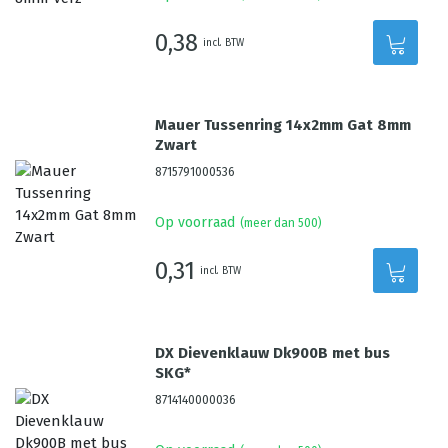
0,38
incl. BTW
Mauer Tussenring 14x2mm Gat 8mm
Zwart
8715791000536
Op voorraad
(meer dan 500)
0,31
incl. BTW
DX Dievenklauw Dk900B met bus
SKG*
8714140000036