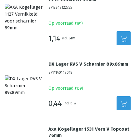
8713249122755
Op voorraad
(
191
)
1,14
incl. BTW
DX Lager RVS V Scharnier 89x89mm
8714140149018
Op voorraad
(
159
)
0,44
incl. BTW
Axa Kogellager 1531 Vern V Topcoat
76mm