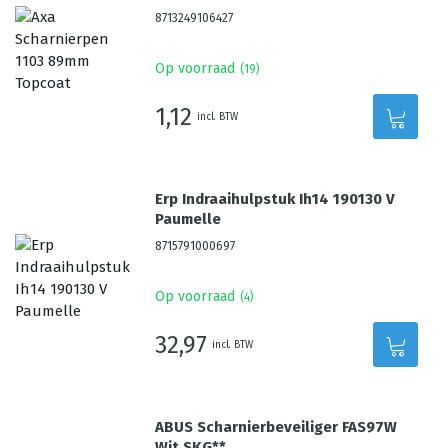
8713249106427
Op voorraad
(
19
)
1,12
incl. BTW
Erp Indraaihulpstuk Ih14 190130 V
Paumelle
8715791000697
Op voorraad
(
4
)
32,97
incl. BTW
ABUS Scharnierbeveiliger FAS97W
Wit SKG**