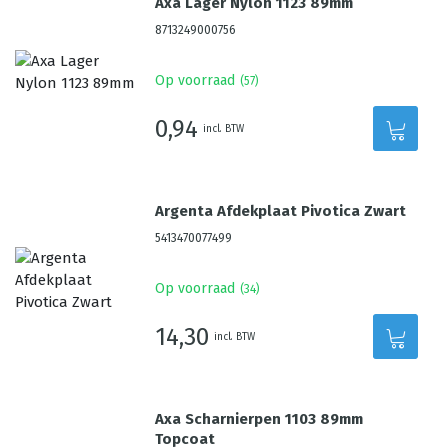
Axa Lager Nylon 1123 89mm
8713249000756
Op voorraad
(
57
)
0,94
incl. BTW
Argenta Afdekplaat Pivotica Zwart
5413470077499
Op voorraad
(
34
)
14,30
incl. BTW
Axa Scharnierpen 1103 89mm
Topcoat