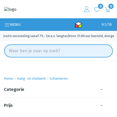
0
0
MENU
9.1/10
Gratis verzending vanaf 75,- (m.u.v. lengtes)
Voor 21:00 uur besteld, morgen 
✓
✓
Home
Hang- en sluitwerk
Scharnieren
Categorie
−
Prijs
−