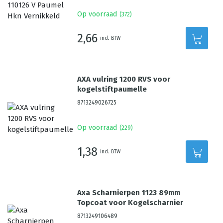
Op voorraad
(
372
)
2,66
incl. BTW
AXA vulring 1200 RVS voor
kogelstiftpaumelle
8713249026725
Op voorraad
(
229
)
1,38
incl. BTW
Axa Scharnierpen 1123 89mm
Topcoat voor Kogelscharnier
8713249106489