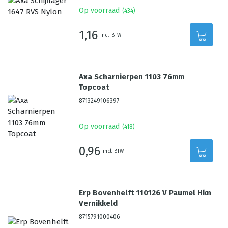
Op voorraad
(
434
)
1,16
incl. BTW
Axa Scharnierpen 1103 76mm
Topcoat
8713249106397
Op voorraad
(
418
)
0,96
incl. BTW
Erp Bovenhelft 110126 V Paumel Hkn
Vernikkeld
8715791000406