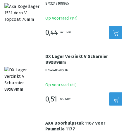
8713249108865
Op voorraad
(
144
)
0,44
incl. BTW
DX Lager Verzinkt V Scharnier
89x89mm
8714140148936
Op voorraad
(
80
)
0,51
incl. BTW
AXA Boorhulpstuk 1167 voor
Paumelle 1177