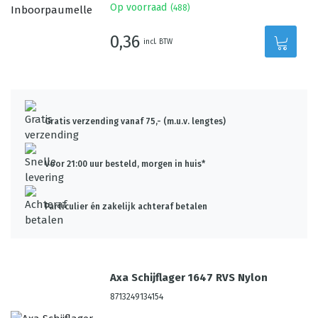
Op voorraad
(
488
)
0,36
incl. BTW
Gratis verzending vanaf 75,- (m.u.v. lengtes)
Voor 21:00 uur besteld, morgen in huis*
Particulier én zakelijk achteraf betalen
Axa Schijflager 1647 RVS Nylon
8713249134154