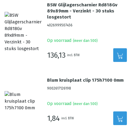
BSW Glijlagerscharnier Rd818Gv
89x89mm - Verzinkt - 30 stuks
losgestort
4026999507456
Op voorraad
(meer dan 500)
136,13
incl. BTW
Blum kruisplaat clip 175h7100 0mm
9002617126198
Op voorraad
(meer dan 500)
1,84
incl. BTW