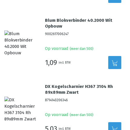
Blum Blokverbinder 40.2000 Wit
Opbouw
9002617006247
Op voorraad
(meer dan 500)
1,09
incl. BTW
DX Kogelscharnier H367 3104 Rh
89x89mm Zwart
8714140206346
Op voorraad
(meer dan 500)
5,03
incl. BTW