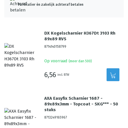
Particulier én zakelijk achteraf betalen
DX Kogelscharnier H367Dt 3103 Rh
89x89 RVS
8714140158799
Op voorraad
(meer dan 500)
6,56
incl. BTW
AXA Easyfix Scharnier 1687 -
89x89x3mm - Topcoat - SKG*** - 50
stuks
8713249165967