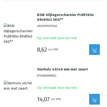
BSW Glijlagerscharnier Prd818Gv
89x89x3 SKG**
4026999507340
Op voorraad
(meer dan 500)
8,62
incl. BTW
Sierhuls 40/40 mm mat zwart
8714186088852
Op voorraad
(meer dan 500)
14,07
incl. BTW