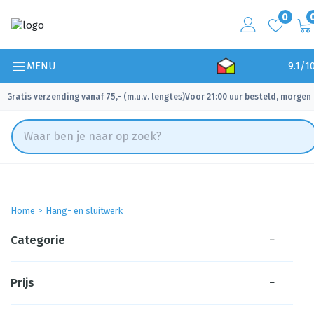
0
MENU
9.1/1
Gratis verzending vanaf 75,- (m.u.v. lengtes)
Voor 21:00 uur besteld, morgen 
✓
✓
Home
Hang- en sluitwerk
Categorie
−
Prijs
−