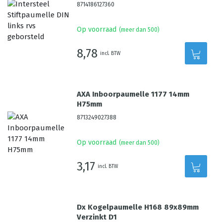
8714186127360
Op voorraad
(meer dan 500)
8,78
incl. BTW
AXA Inboorpaumelle 1177 14mm
H75mm
8713249027388
Op voorraad
(meer dan 500)
3,17
incl. BTW
Dx Kogelpaumelle H168 89x89mm
Verzinkt D1