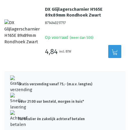
DX Glijlagerscharnier H165E
89x89mm Rondhoek Zwart
8714140217717
Op voorraad
(meer dan 500)
4,84
incl. BTW
Gratis verzending vanaf 75,- (m.u.v. lengtes)
Voor 21:00 uur besteld, morgen in huis*
Particulier én zakelijk achteraf betalen