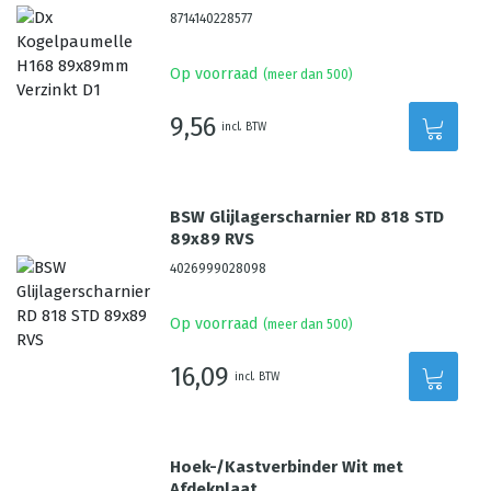
8714140228577
Op voorraad
(meer dan 500)
9,56
incl. BTW
BSW Glijlagerscharnier RD 818 STD
89x89 RVS
4026999028098
Op voorraad
(meer dan 500)
16,09
incl. BTW
Hoek-/Kastverbinder Wit met
Afdekplaat