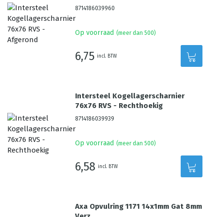
8714186039960
Op voorraad
(meer dan 500)
6,75
incl. BTW
Intersteel Kogellagerscharnier
76x76 RVS - Rechthoekig
8714186039939
Op voorraad
(meer dan 500)
6,58
incl. BTW
Axa Opvulring 1171 14x1mm Gat 8mm
Verz