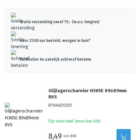
Gratis verzending vanaf 75,- (m.u.v. lengtes)
Voor 21:00 uur besteld, morgen in huis*
Particulier én zakelijk achteraf betalen
Glijlagerscharnier H365E 89x89mm
RVS
8714140212255
Op voorraad
(meer dan 500)
8,49
incl. BTW