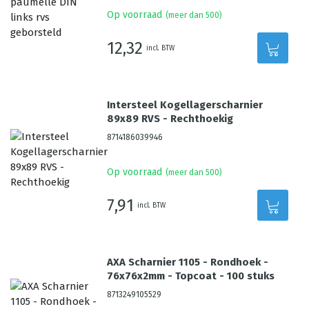
Op voorraad
(meer dan 500)
12,32
incl. BTW
Intersteel Kogellagerscharnier
89x89 RVS - Rechthoekig
8714186039946
Op voorraad
(meer dan 500)
7,91
incl. BTW
AXA Scharnier 1105 - Rondhoek -
76x76x2mm - Topcoat - 100 stuks
8713249105529