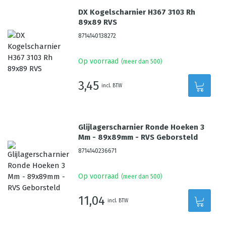
DX Kogelscharnier H367 3103 Rh
89x89 RVS
8714140138272
Op voorraad
(meer dan 500)
3,45
incl. BTW
Glijlagerscharnier Ronde Hoeken 3
Mm - 89x89mm - RVS Geborsteld
8714140236671
Op voorraad
(meer dan 500)
11,04
incl. BTW