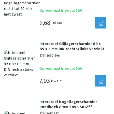
Op voorraad
(meer dan 500)
9,68
incl. BTW
Intersteel Glijlagerscharnier 89 x
89 x 3 mm DIN rechts/links verzinkt
8714186501696
Op voorraad
(meer dan 500)
7,03
incl. BTW
Intersteel Kogellagerscharnier
Rondhoek 89x89 RVS SKG***
8714186112687