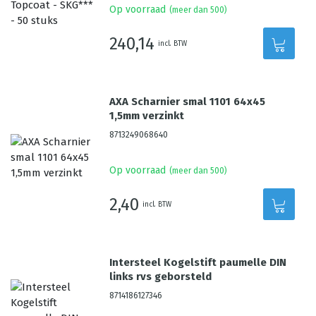
Op voorraad
(meer dan 500)
240,14
incl. BTW
AXA Scharnier smal 1101 64x45
1,5mm verzinkt
8713249068640
Op voorraad
(meer dan 500)
2,40
incl. BTW
Intersteel Kogelstift paumelle DIN
links rvs geborsteld
8714186127346