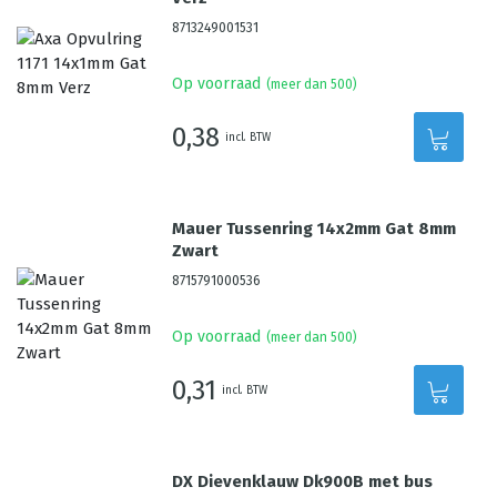
8713249001531
Op voorraad
(meer dan 500)
0,38
incl. BTW
Mauer Tussenring 14x2mm Gat 8mm
Zwart
8715791000536
Op voorraad
(meer dan 500)
0,31
incl. BTW
DX Dievenklauw Dk900B met bus