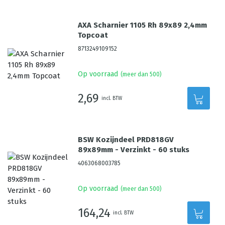
AXA Scharnier 1105 Rh 89x89 2,4mm
Topcoat
8713249109152
Op voorraad
(meer dan 500)
2,69
incl. BTW
BSW Kozijndeel PRD818GV
89x89mm - Verzinkt - 60 stuks
4063068003785
Op voorraad
(meer dan 500)
164,24
incl. BTW