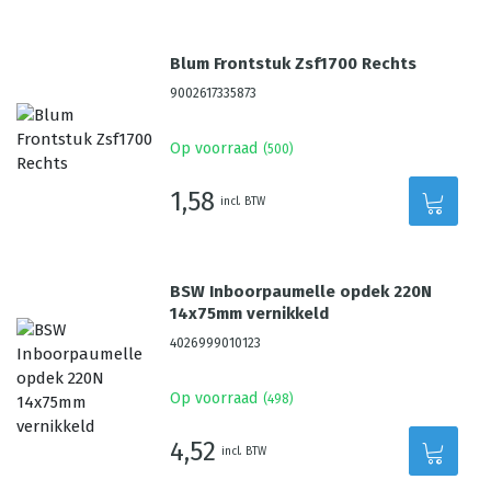
Blum Frontstuk Zsf1700 Rechts
9002617335873
Op voorraad
(
500
)
1,58
incl. BTW
BSW Inboorpaumelle opdek 220N
14x75mm vernikkeld
4026999010123
Op voorraad
(
498
)
4,52
incl. BTW