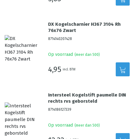
DX Kogelscharnier H367 3104 Rh
76x76 Zwart
8714140207428
Op voorraad
(meer dan 500)
4,95
incl. BTW
Intersteel Kogelstift paumelle DIN
rechts rvs geborsteld
8714186127339
Op voorraad
(meer dan 500)