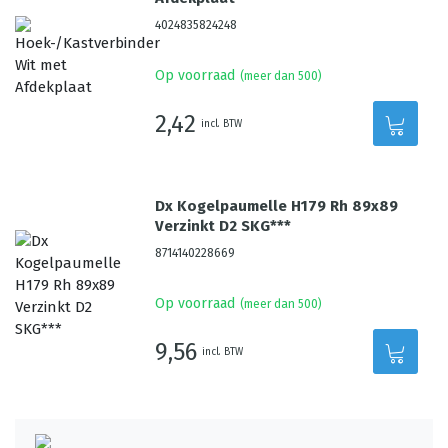
4024835824248
Op voorraad
(meer dan 500)
2,42
incl. BTW
Dx Kogelpaumelle H179 Rh 89x89
Verzinkt D2 SKG***
8714140228669
Op voorraad
(meer dan 500)
9,56
incl. BTW