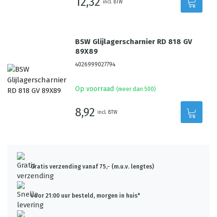
12,32
incl. BTW
BSW Glijlagerscharnier RD 818 GV
89X89
4026999027794
Op voorraad
(meer dan 500)
8,92
incl. BTW
Gratis verzending vanaf 75,- (m.u.v. lengtes)
Voor 21:00 uur besteld, morgen in huis*