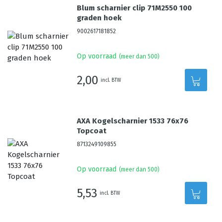
Blum scharnier clip 71M2550 100
graden hoek
9002617181852
Op voorraad
(meer dan 500)
2,00
incl. BTW
AXA Kogelscharnier 1533 76x76
Topcoat
8713249109855
Op voorraad
(meer dan 500)
5,53
incl. BTW