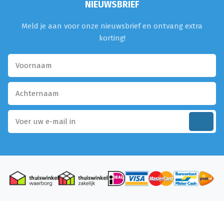
NIEUWSBRIEF
Meld je aan voor onze nieuwsbrief en ontvang extra
korting!