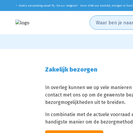
Gratis verzending vanaf 75,- (m.u.v. lengtes)
Voor 21:00 uur besteld, morgen in huis
✓
✓
Zakelijk bezorgen
In overleg kunnen we op vele manieren 
contact met ons op om de gewenste be
bezorgmogelijkheden uit te breiden.
In combinatie met de actuele voorraad e
handigste manier om de bezorgmethode