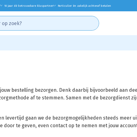
*
10 jaar dé betrouwbare kluspartner!
Particulier én zakelijk achteraf betalen
✓
✓
jouw bestelling bezorgen. Denk daarbij bijvoorbeeld aan d
zorgmethode af te stemmen. Samen met de bezorgdienst zij
n levertijd gaan we de bezorgmogelijkheden steeds meer uitb
 door te geven, even contact op te nemen met jouw accou