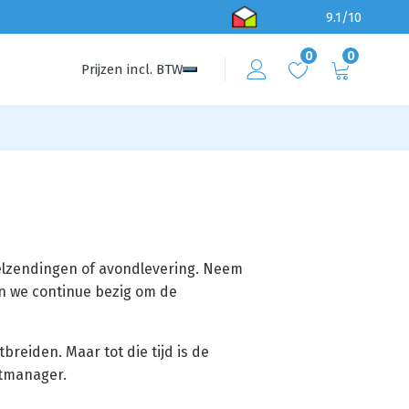
9.1/10
0
0
Prijzen
incl.
BTW
eelzendingen of avondlevering. Neem
n we continue bezig om de
reiden. Maar tot die tijd is de
ntmanager.