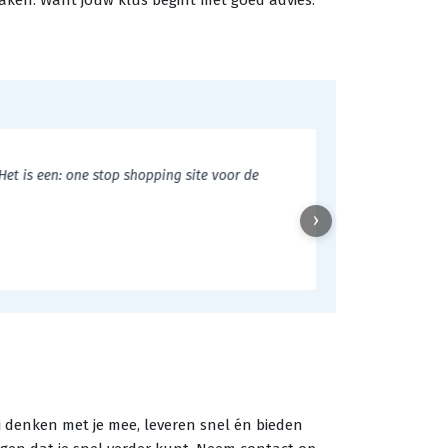
 maken. Want jouw klus begint met goed advies.
et is een: one stop shopping site voor de
"Goed assortimen
›
Guy
Klant
ij denken met je mee, leveren snel én bieden