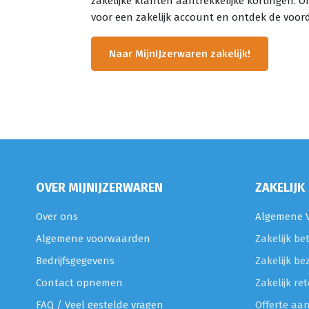
zakelijke klanten aantrekkelijke kortingen. O
voor een zakelijk account en ontdek de voor
Naar MijnIJzerwaren zakelijk!
OVER MIJNIJZERWAREN
ZAKELIJK
Over ons
Algemene V
Algemene voorwaarden
Zakelijk be
Bedrijfsgegevens
Zakelijk be
Contact opnemen
Zakelijk r
FAQ / Veel gestelde vragen
Offerte aa