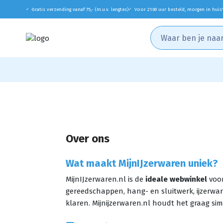
Gratis verzending vanaf 75,- (m.u.v. lengtes)
Voor 21:00 uur besteld, morgen in huis
✓
✓
Over ons
Wat maakt MijnIJzerwaren uniek?
MijnIJzerwaren.nl is de
ideale webwinkel
voor
gereedschappen, hang- en sluitwerk, ijzerwar
klaren. Mijnijzerwaren.nl houdt het graag si