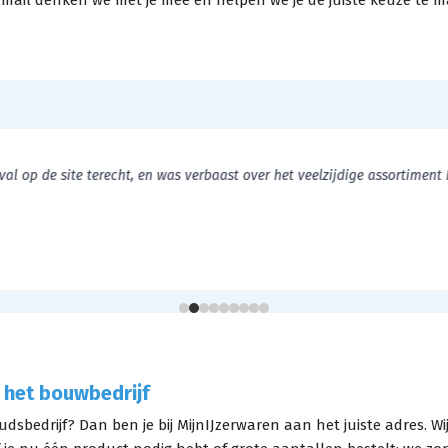
f e-mail denken we met je mee en helpen we je de juiste keuze te
l op de site terecht, en was verbaast over het veelzijdige assortiment H
 het bouwbedrijf
dsbedrijf? Dan ben je bij MijnIJzerwaren aan het juiste adres. W