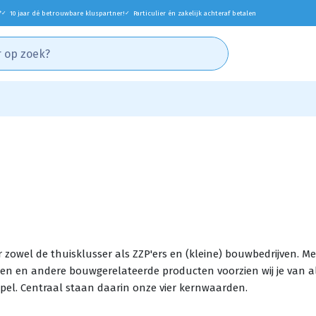
*
10 jaar dé betrouwbare kluspartner!
Particulier én zakelijk achteraf betalen
✓
✓
 zowel de thuisklusser als ZZP'ers en (kleine) bouwbedrijven. M
en en andere bouwgerelateerde producten voorzien wij je van al
mpel. Centraal staan daarin onze vier kernwaarden.