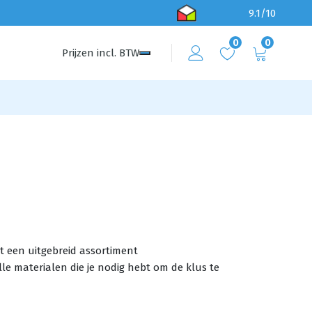
9.1/10
0
0
Prijzen
incl.
BTW
et een uitgebreid assortiment
le materialen die je nodig hebt om de klus te