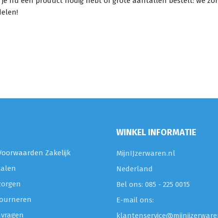
f je nu één product nodig hebt of grote aantallen bestelt: we z
delen!
WINKEL INFORMATIE
oorwaarden Zakelijk
MijnIJzerwaren.nl
talen
Nederland
zorgen
Bel ons: 085 - 225 0015
etourneren
E-mail ons:
nvragen
klantenservice@mijnijzerware