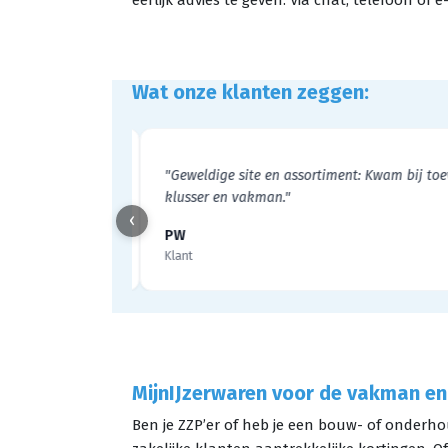
eerlijk advies te geven. Via chat, telefoon o
Wat onze klanten zeggen:
"Geweldige site en assortiment: Kwam bij toeva
klusser en vakman."
‹
PW
Klant
MijnIJzerwaren voor de vakman en
Ben je ZZP’er of heb je een bouw- of onderhou