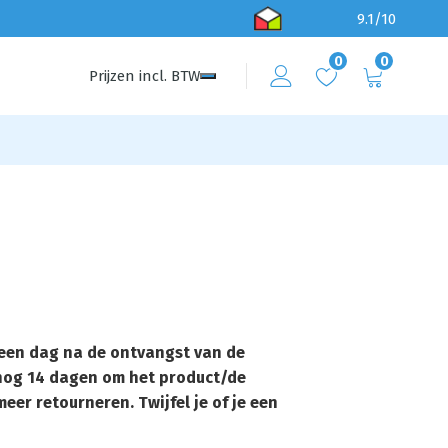
9.1/10
0
0
Prijzen
incl.
BTW
t een dag na de ontvangst van de
 nog 14 dagen om het product/de
eer retourneren. Twijfel je of je een