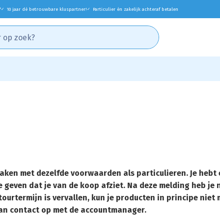
*
10 jaar dé betrouwbare kluspartner!
Particulier én zakelijk achteraf betalen
✓
✓
e maken met dezelfde voorwaarden als particulieren. Je heb
e geven dat je van de koop afziet. Na deze melding heb je
ourtermijn is vervallen, kun je producten in principe niet m
dan contact op met de accountmanager.