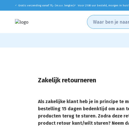
Gratis verzending vanaf 75,- (m.u.v. lengtes)
Voor 21:00 uur besteld, morgen in huis
✓
✓
Zakelijk retourneren
Als zakelijke klant heb je in principe t
bestelling 15 dagen bedenktijd om aan t
producten terug te sturen. Zodra deze ret
product retour kunt/wilt sturen? Neem 