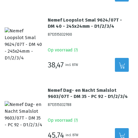
Nemef Loopslot Smal 9624/07T -
DM 40 - 245x24mm - D1/2/3/4
8713515032900
Op voorraad
(
7
)
38,47
incl. BTW
Nemef Dag- en Nacht Smalslot
9603/07T - DM 35 - PC 92 - D1/2/3/4
8713515032788
Op voorraad
(
7
)
45,74
incl. BTW