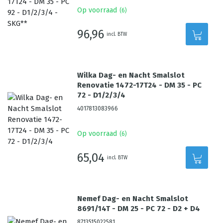
Op voorraad
(
6
)
96,96
incl. BTW
Wilka Dag- en Nacht Smalslot
Renovatie 1472-17T24 - DM 35 - PC
72 - D1/2/3/4
4017813083966
Op voorraad
(
6
)
65,04
incl. BTW
Nemef Dag- en Nacht Smalslot
8691/14T - DM 25 - PC 72 - D2 + D4
8713515022581