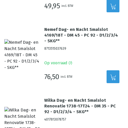
49,95
incl. BTW
Nemef Dag- en Nacht Smalslot
4169/18T - DM 45 - PC 92 - D1/2/3/4
- SKG**
8713515037639
Op voorraad
(
7
)
76,50
incl. BTW
Wilka Dag- en Nacht Smalslot
Renovatie 1738-17T24 - DM 35 - PC
92 - D1/2/3/4 - SKG**
4017813078757