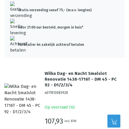
Gratis verzending vanaf 75,- (m.u.v. lengtes)
Voor 21:00 uur besteld, morgen in huis*
Particulier én zakelijk achteraf betalen
Wilka Dag- en Nacht Smalslot
Renovatie 1438-1716T - DM 45 - PC
92 - D1/2/3/4
4017813083928
Op voorraad
(
10
)
107,93
incl. BTW