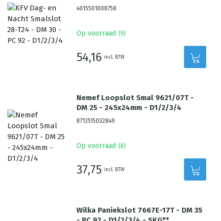
4015501008758
Op voorraad
(
9
)
54,16
incl. BTW
Nemef Loopslot Smal 9621/07T -
DM 25 - 245x24mm - D1/2/3/4
8713515032849
Op voorraad
(
8
)
37,75
incl. BTW
Wilka Paniekslot 7667E-17T - DM 35
- PC 92 - D1/2/3/4 - SKG**