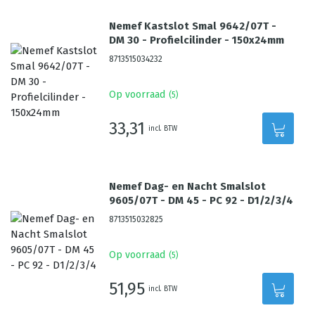
Nemef Kastslot Smal 9642/07T -
DM 30 - Profielcilinder - 150x24mm
8713515034232
Op voorraad
(
5
)
33,31
incl. BTW
Nemef Dag- en Nacht Smalslot
9605/07T - DM 45 - PC 92 - D1/2/3/4
8713515032825
Op voorraad
(
5
)
51,95
incl. BTW