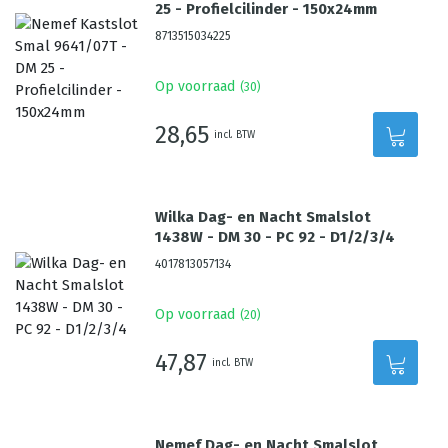
25 - Profielcilinder - 150x24mm
8713515034225
Op voorraad
(
30
)
28,65
incl. BTW
Wilka Dag- en Nacht Smalslot
1438W - DM 30 - PC 92 - D1/2/3/4
4017813057134
Op voorraad
(
20
)
47,87
incl. BTW
Nemef Dag- en Nacht Smalslot