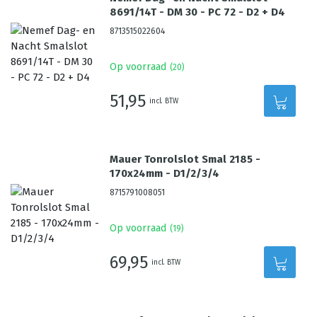
8691/14T - DM 30 - PC 72 - D2 + D4
8713515022604
Op voorraad
(
20
)
51,95
incl. BTW
Mauer Tonrolslot Smal 2185 -
170x24mm - D1/2/3/4
8715791008051
Op voorraad
(
19
)
69,95
incl. BTW