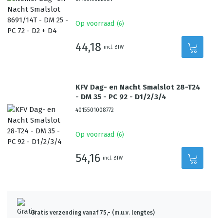
Op voorraad
(
6
)
44,18
incl. BTW
KFV Dag- en Nacht Smalslot 28-T24
- DM 35 - PC 92 - D1/2/3/4
4015501008772
Op voorraad
(
6
)
54,16
incl. BTW
Gratis verzending vanaf 75,- (m.u.v. lengtes)