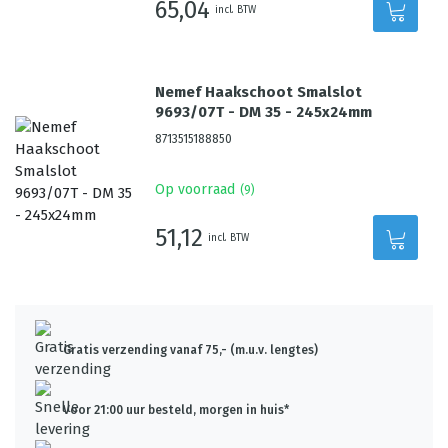
65,04
incl. BTW
Nemef Haakschoot Smalslot
9693/07T - DM 35 - 245x24mm
8713515188850
Op voorraad
(
9
)
51,12
incl. BTW
Gratis verzending vanaf 75,- (m.u.v. lengtes)
Voor 21:00 uur besteld, morgen in huis*