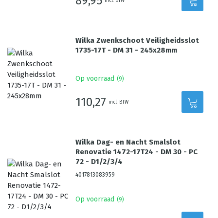
89,95
incl. BTW
Wilka Zwenkschoot Veiligheidsslot
1735-17T - DM 31 - 245x28mm
Op voorraad
(
9
)
110,27
incl. BTW
Wilka Dag- en Nacht Smalslot
Renovatie 1472-17T24 - DM 30 - PC
72 - D1/2/3/4
4017813083959
Op voorraad
(
9
)