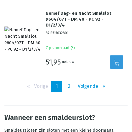
Nemef Dag- en Nacht Smalslot
9604/07T - DM 40 - PC 92 -
D1/2/3/4
8713515032801
Op voorraad
(
5
)
51,95
incl. BTW
‹‹
Vorige
1
2
Volgende
››
Wanneer een smaldeurslot?
Smaldeursloten zijn sloten met een kleine doormaat