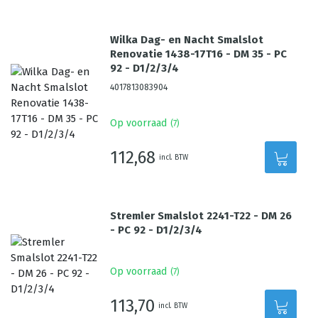
Wilka Dag- en Nacht Smalslot
Renovatie 1438-17T16 - DM 35 - PC
92 - D1/2/3/4
4017813083904
Op voorraad
(
7
)
112,68
incl. BTW
Stremler Smalslot 2241-T22 - DM 26
- PC 92 - D1/2/3/4
Op voorraad
(
7
)
113,70
incl. BTW