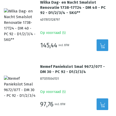
Wilka Dag- en Nacht Smalslot
Renovatie 1738-17T24 - DM 40 - PC
92 - D1/2/3/4 - SKG**
4017813128797
Op voorraad
(
5
)
145,44
incl. BTW
Nemef Paniekslot Smal 9672/07T -
DM 30 - PC 92 - D1/2/3/4
8713515041131
Op voorraad
(
5
)
97,76
incl. BTW