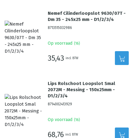
Nemef Cilinderloopslot 9630/07T -
Dm 35 - 245x25 mm - D1/2/3/4
8713515032986
Op voorraad
(
16
)
35,43
incl. BTW
Lips Rolschoot Loopslot Smal
2072M - Messing - 150x25mm -
D1/2/3/4
8714002413929
Op voorraad
(
16
)
68,76
incl. BTW