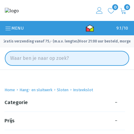
0
0
MENU
9.1/10
Gratis verzending vanaf 75,- (m.u.v. lengtes)
Voor 21:00 uur besteld, morgen 
✓
✓
Home
Hang- en sluitwerk
Sloten
Insteekslot
Categorie
−
Prijs
−