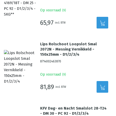
Op voorraad
(
9
)
65,97
incl. BTW
Lips Rolschoot Loopslot Smal
2072N - Messing Vernikkeld -
150x25mm - D1/2/3/4
8714002463870
Op voorraad
(
9
)
81,89
incl. BTW
KFV Dag- en Nacht Smalslot 28-T24
- DM 30 - PC 92 - D1/2/3/4