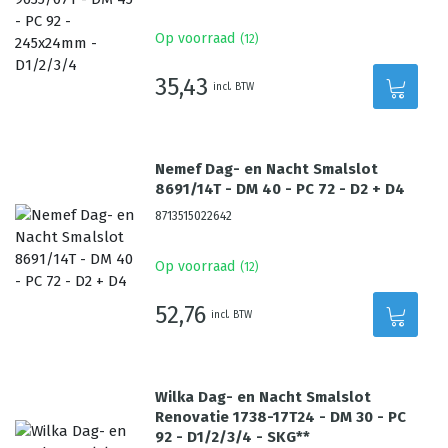
Op voorraad
(
12
)
35,43
incl. BTW
Nemef Dag- en Nacht Smalslot
8691/14T - DM 40 - PC 72 - D2 + D4
8713515022642
Op voorraad
(
12
)
52,76
incl. BTW
Wilka Dag- en Nacht Smalslot
Renovatie 1738-17T24 - DM 30 - PC
92 - D1/2/3/4 - SKG**