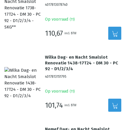
4017813078740
Op voorraad
(
11
)
110,67
incl. BTW
Wilka Dag- en Nacht Smalslot
Renovatie 1438-17T24 - DM 30 - PC
92 - D1/2/3/4
4017813151795
Op voorraad
(
11
)
101,74
incl. BTW
Nemef Dag- en Nacht Smalslot