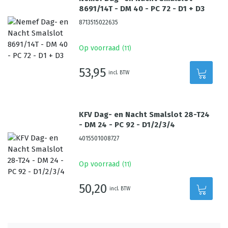
8691/14T - DM 40 - PC 72 - D1 + D3
8713515022635
Op voorraad
(
11
)
53,95
incl. BTW
KFV Dag- en Nacht Smalslot 28-T24
- DM 24 - PC 92 - D1/2/3/4
4015501008727
Op voorraad
(
11
)
50,20
incl. BTW