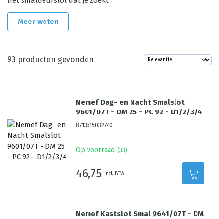
het smaldeurslot dat je zoekt.
Meer weten
93
producten gevonden
Nemef Dag- en Nacht Smalslot
9601/07T - DM 25 - PC 92 - D1/2/3/4
8713515032740
Op voorraad
(
33
)
46,75
incl. BTW
Nemef Kastslot Smal 9641/07T - DM