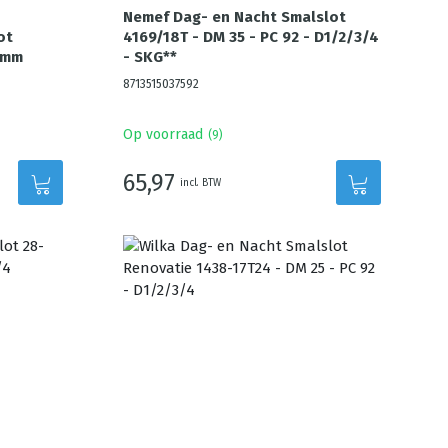
Nemef Dag- en Nacht Smalslot
ot
4169/18T - DM 35 - PC 92 - D1/2/3/4
4mm
- SKG**
8713515037592
Op voorraad
(
9
)
65,97
incl. BTW