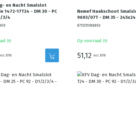
g- en Nacht Smalslot
e 1472-17T24 - DM 30 - PC
Nemef Haakschoot Smalsl
2/3/4
9693/07T - DM 35 - 245x2
959
8713515188850
aad
Op voorraad
(
9
)
(
9
)
51,12
incl. BTW
incl. BTW