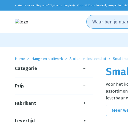
Gratis verzending vanaf 75,- (m.u.v. lengtes)
Voor 21:00 uur besteld, morgen in huis
✓
✓
Home
Hang- en sluitwerk
Sloten
Insteekslot
Smaldeu
Categorie
−
Smal
Voor het ko
Prijs
−
assortime
leverbaar w
Fabrikant
+
Meer w
Levertijd
+