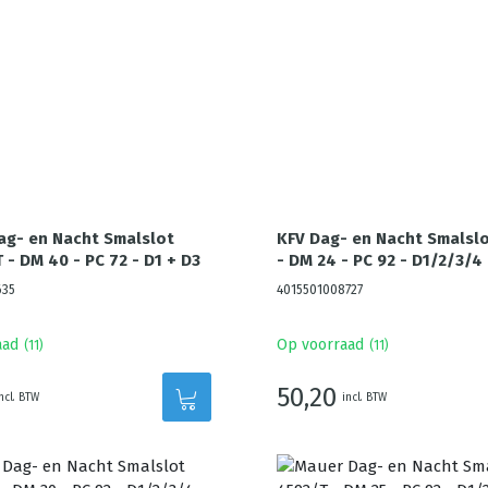
ag- en Nacht Smalslot
KFV Dag- en Nacht Smalsl
 - DM 40 - PC 72 - D1 + D3
- DM 24 - PC 92 - D1/2/3/4
635
4015501008727
aad
Op voorraad
(
11
)
(
11
)
50,20
ncl. BTW
incl. BTW