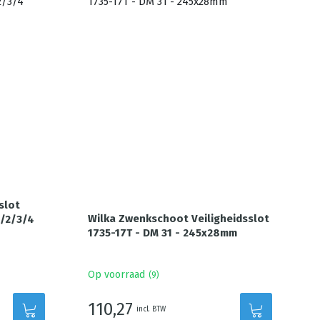
slot
Wilka Zwenkschoot Veiligheidsslot
1/2/3/4
1735-17T - DM 31 - 245x28mm
Op voorraad
(
9
)
110,27
incl. BTW