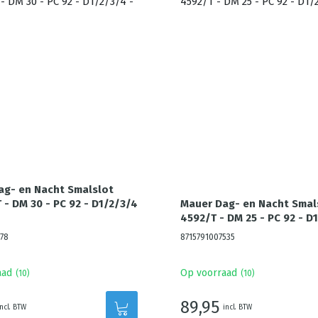
ag- en Nacht Smalslot
 - DM 30 - PC 92 - D1/2/3/4
Mauer Dag- en Nacht Smal
4592/T - DM 25 - PC 92 - D
78
8715791007535
aad
Op voorraad
(
10
)
(
10
)
89,95
incl. BTW
incl. BTW