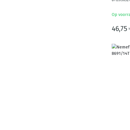
8713515032
Op voorr
46,75
i