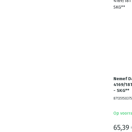
Nemef D
4169/18T
- SKG**
87135150375
Op voorr
65,39