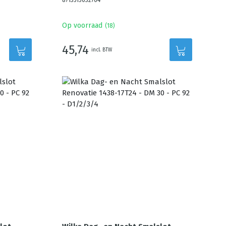
8713515032764
Op voorraad
(
18
)
45,74
incl. BTW