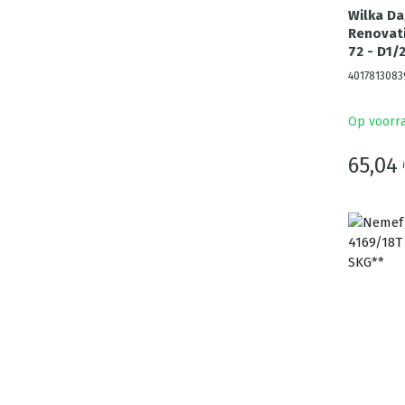
Wilka Da
Renovati
72 - D1/
4017813083
Op voorr
65,04