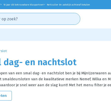
*
10 jaar dé betrouwbare kluspartner!
Particulier én zakelijk achteraf betalen
✓
✓
rslot
 dag- en nachtslot
pen van een smal dag- en nachtslot ben je bij MijnIJzerwaren aa
nt
smaldeursloten
van de kwalitatieve merken Nemef, Wilka en Mau
aardoor je snel weer aan de slag kunt! Met het menu filter je e
eten