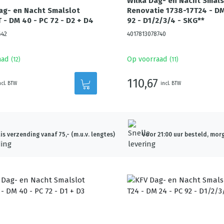
Wilka Dag- en Nacht Smals
ag- en Nacht Smalslot
Renovatie 1738-17T24 - DM
 - DM 40 - PC 72 - D2 + D4
92 - D1/2/3/4 - SKG**
642
4017813078740
aad
Op voorraad
(
12
)
(
11
)
110,67
ncl. BTW
incl. BTW
is verzending vanaf 75,- (m.u.v. lengtes)
Voor 21:00 uur besteld, morg