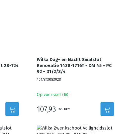
Wilka Dag- en Nacht Smalslot
ot 28-T24
Renovatie 1438-1716T - DM 45 - PC
92 - D1/2/3/4
4017813083928
Op voorraad
(
10
)
107,93
incl. BTW