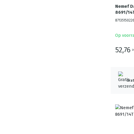
Nemef D
8691/14T
8713515022
Op voorr
52,76
i
Grat