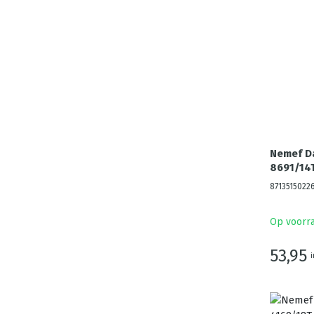
Nemef D
8691/14T
8713515022
Op voorr
53,95
i