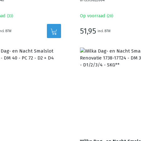
740
8713515022604
aad
Op voorraad
(
33
)
(
20
)
51,95
ncl. BTW
incl. BTW