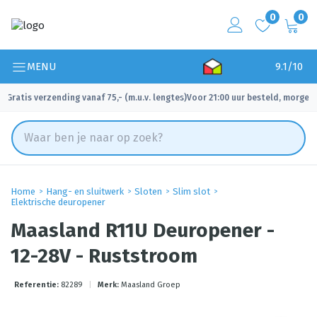
0
0
MENU
9.1/10
Gratis verzending vanaf 75,- (m.u.v. lengtes)
Voor 21:00 uur besteld, morgen 
✓
✓
Home
Hang- en sluitwerk
Sloten
Slim slot
Elektrische deuropener
Maasland R11U Deuropener -
12-28V - Ruststroom
Referentie:
82289
|
Merk:
Maasland Groep