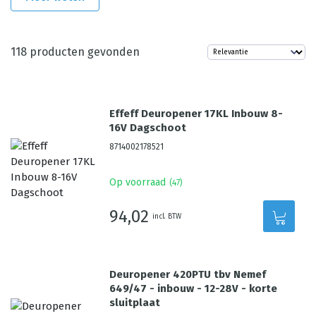
118
producten gevonden
Effeff Deuropener 17KL Inbouw 8-
16V Dagschoot
8714002178521
Op voorraad
(
47
)
94,02
incl. BTW
Deuropener 420PTU tbv Nemef
649/47 - inbouw - 12-28V - korte
sluitplaat