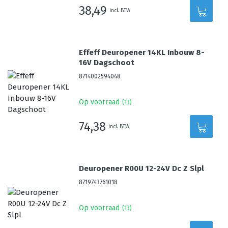
38,49
incl. BTW
Effeff Deuropener 14KL Inbouw 8-
16V Dagschoot
8714002594048
Op voorraad
(
13
)
74,38
incl. BTW
Deuropener R00U 12-24V Dc Z Slpl
8719743761018
Op voorraad
(
13
)