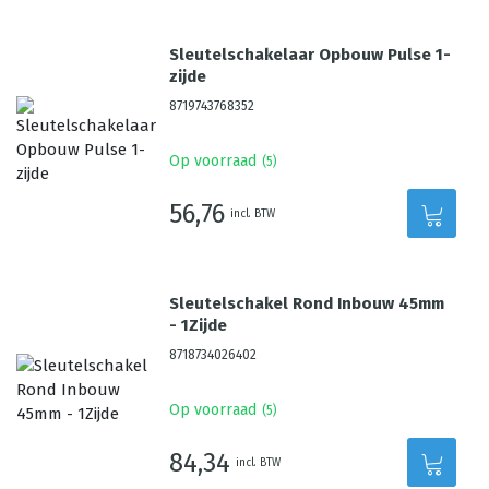
Sleutelschakelaar Opbouw Pulse 1-
zijde
8719743768352
Op voorraad
(
5
)
56,76
incl. BTW
Sleutelschakel Rond Inbouw 45mm
- 1Zijde
8718734026402
Op voorraad
(
5
)
84,34
incl. BTW