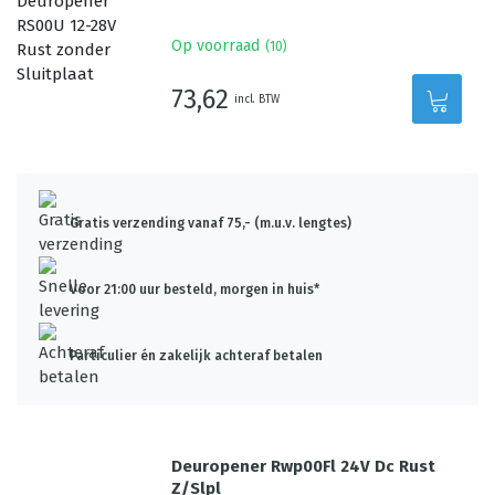
Op voorraad
(
10
)
73,62
incl. BTW
Gratis verzending vanaf 75,- (m.u.v. lengtes)
Voor 21:00 uur besteld, morgen in huis*
Particulier én zakelijk achteraf betalen
Deuropener Rwp00Fl 24V Dc Rust
Z/Slpl