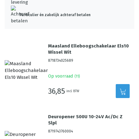
Particulier én zakelijk achteraf betalen
Maasland Elleboogschakelaar Els10
Wissel Wit
8718734025689
Op voorraad
(
11
)
36,85
incl. BTW
Deuropener S00U 10-24V Ac/Dc Z
Slpl
8719743760004