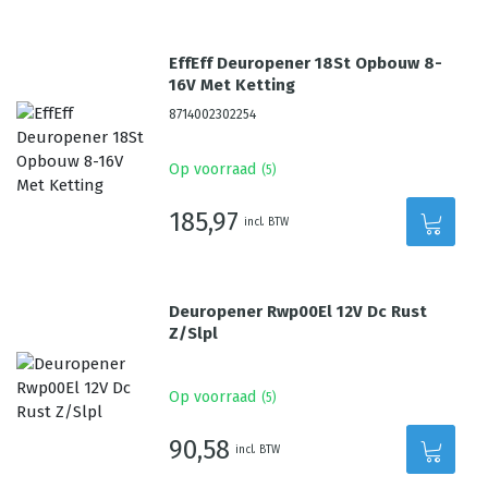
EffEff Deuropener 18St Opbouw 8-
16V Met Ketting
8714002302254
Op voorraad
(
5
)
185,97
incl. BTW
Deuropener Rwp00El 12V Dc Rust
Z/Slpl
Op voorraad
(
5
)
90,58
incl. BTW