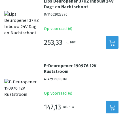
Lips Deuropener 37HZ Inbouw 24V
Dag- en Nachtschoot
8714002023890
Op voorraad
(
6
)
253,33
incl. BTW
E-Deuropener 190976 12V
Ruststroom
4042938909761
Op voorraad
(
6
)
147,13
incl. BTW