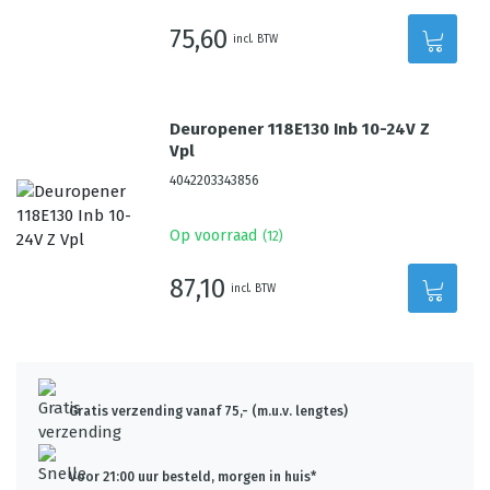
75,60
incl. BTW
Deuropener 118E130 Inb 10-24V Z
Vpl
4042203343856
Op voorraad
(
12
)
87,10
incl. BTW
Gratis verzending vanaf 75,- (m.u.v. lengtes)
Voor 21:00 uur besteld, morgen in huis*