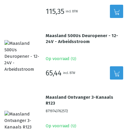
115,35
incl. BTW
Maasland S00Us Deuropener - 12-
24V - Arbeidsstroom
Op voorraad
(
12
)
65,44
incl. BTW
Maasland Ontvanger 3-Kanaals
R123
8719743762572
Op voorraad
(
12
)