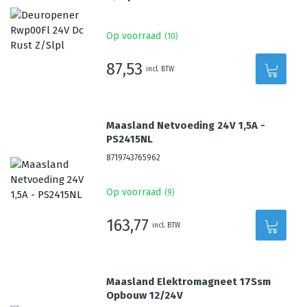
Op voorraad
(
10
)
87,53
incl. BTW
Maasland Netvoeding 24V 1,5A -
PS2415NL
8719743765962
Op voorraad
(
9
)
163,77
incl. BTW
Maasland Elektromagneet 17Ssm
Opbouw 12/24V