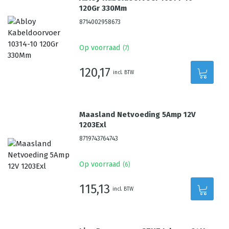
120Gr 330Mm
8714002958673
Op voorraad
(
7
)
120,17
incl. BTW
Maasland Netvoeding 5Amp 12V
1203Exl
8719743764743
Op voorraad
(
6
)
115,13
incl. BTW