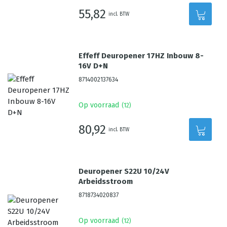
55,82
incl. BTW
Effeff Deuropener 17HZ Inbouw 8-
16V D+N
8714002137634
Op voorraad
(
12
)
80,92
incl. BTW
Deuropener S22U 10/24V
Arbeidsstroom
8718734020837
Op voorraad
(
12
)