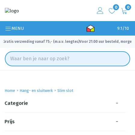
0
0
MENU
9.1/10
Gratis verzending vanaf 75,- (m.u.v. lengtes)
Voor 21:00 uur besteld, morgen 
✓
✓
Home
Hang- en sluitwerk
Slim slot
Categorie
−
Prijs
−