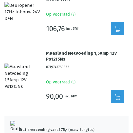
Op voorraad
(
9
)
106,76
incl. BTW
Maasland Netvoeding 1,5Amp 12V
Ps1215Ns
8719743763852
Op voorraad
(
8
)
90,00
incl. BTW
Gratis verzending vanaf 75,- (m.u.v. lengtes)