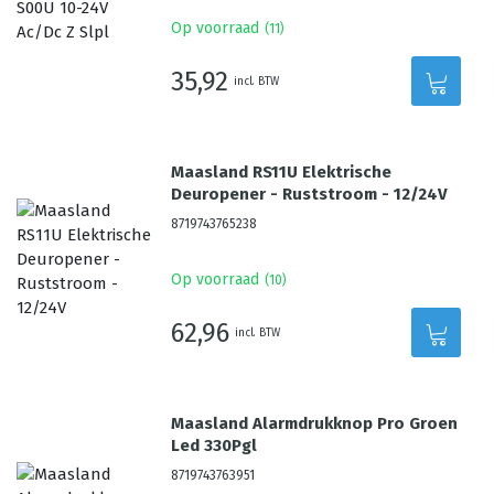
Op voorraad
(
11
)
35,92
incl. BTW
Maasland RS11U Elektrische
Deuropener - Ruststroom - 12/24V
8719743765238
Op voorraad
(
10
)
62,96
incl. BTW
Maasland Alarmdrukknop Pro Groen
Led 330Pgl
8719743763951