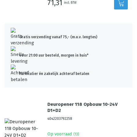
71,31
incl. BTW
Gratis verzending vanaf 75,- (m.u.v. lengtes)
Voor 21:00 uur besteld, morgen in huis*
Particulier én zakelijk achteraf betalen
Deuropener 118 Opbouw 10-24V
D1+D2
4042203792258
Op voorraad
(
13
)