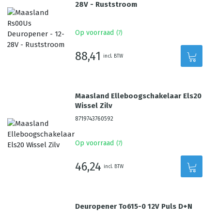
28V - Ruststroom
Op voorraad
(
7
)
88,41
incl. BTW
Maasland Elleboogschakelaar Els20
Wissel Zilv
8719743760592
Op voorraad
(
7
)
46,24
incl. BTW
Deuropener To615-0 12V Puls D+N