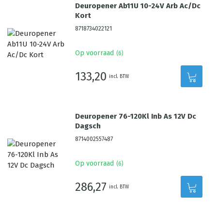
Deuropener Ab11U 10-24V Arb Ac/Dc
Kort
8718734022121
Op voorraad
(
6
)
133,20
incl. BTW
Deuropener 76-120Kl Inb As 12V Dc
Dagsch
8714002557487
Op voorraad
(
6
)
286,27
incl. BTW