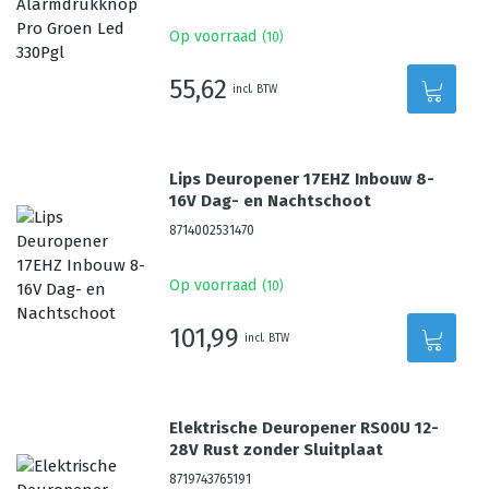
Op voorraad
(
10
)
55,62
incl. BTW
Lips Deuropener 17EHZ Inbouw 8-
16V Dag- en Nachtschoot
8714002531470
Op voorraad
(
10
)
101,99
incl. BTW
Elektrische Deuropener RS00U 12-
28V Rust zonder Sluitplaat
8719743765191