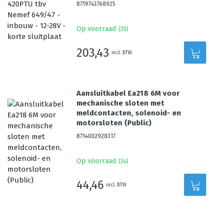
8719743768925
Op voorraad
(
35
)
203,43
incl. BTW
Aansluitkabel Ea218 6M voor
mechanische sloten met
meldcontacten, solenoid- en
motorsloten (Public)
8714002928317
Op voorraad
(
34
)
44,46
incl. BTW