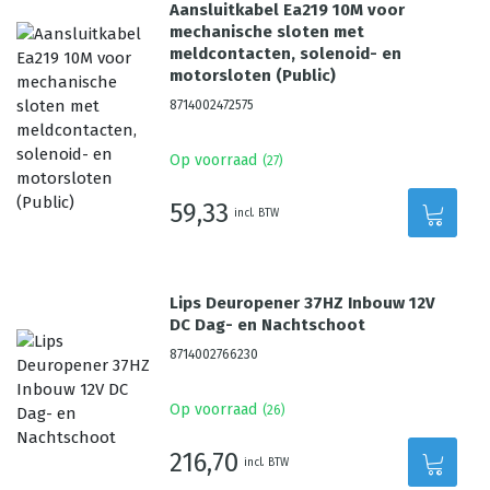
Aansluitkabel Ea219 10M voor
mechanische sloten met
meldcontacten, solenoid- en
motorsloten (Public)
8714002472575
Op voorraad
(
27
)
59,33
incl. BTW
Lips Deuropener 37HZ Inbouw 12V
DC Dag- en Nachtschoot
8714002766230
Op voorraad
(
26
)
216,70
incl. BTW