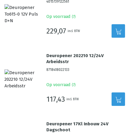
4015739122561
Op voorraad
(
7
)
229,07
incl. BTW
Deuropener 202210 12/24V
Arbeidsstr
8718418022133
Op voorraad
(
7
)
117,43
incl. BTW
Deuropener 17Kl Inbouw 24V
Dagschoot