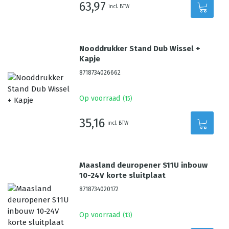
63,97
incl. BTW
Nooddrukker Stand Dub Wissel +
Kapje
8718734026662
Op voorraad
(
15
)
35,16
incl. BTW
Maasland deuropener S11U inbouw
10-24V korte sluitplaat
8718734020172
Op voorraad
(
13
)