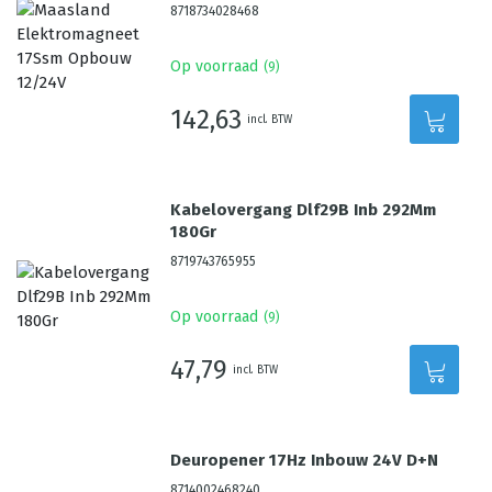
8718734028468
Op voorraad
(
9
)
142,63
incl. BTW
Kabelovergang Dlf29B Inb 292Mm
180Gr
8719743765955
Op voorraad
(
9
)
47,79
incl. BTW
Deuropener 17Hz Inbouw 24V D+N
8714002468240