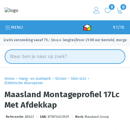
0
0
MENU
9.1/10
Gratis verzending vanaf 75,- (m.u.v. lengtes)
Voor 21:00 uur besteld, morgen 
✓
✓
Home
Hang- en sluitwerk
Sloten
Slim slot
Elektrische deuropener
Maasland Montageprofiel 17Lc
Met Afdekkap
Referentie:
80623
|
EAN:
8718734025139
|
Merk:
Maasland Groep