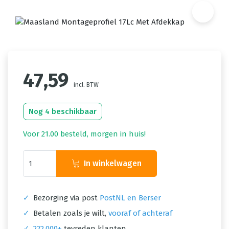
47,59
incl. BTW
Nog 4 beschikbaar
Voor 21.00 besteld, morgen in huis!
In winkelwagen
✓
Bezorging via post
PostNL en Berser
✓
Betalen zoals je wilt,
vooraf of achteraf
✓
222.000+
tevreden klanten