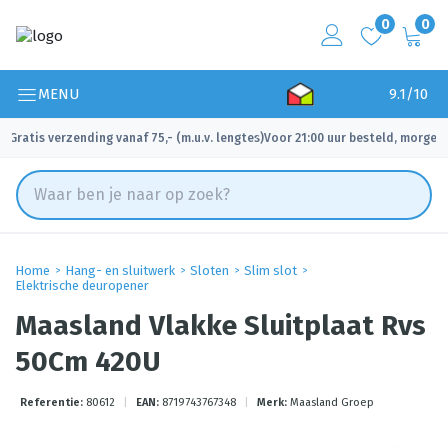
0
0
MENU
9.1/10
Gratis verzending vanaf 75,- (m.u.v. lengtes)
Voor 21:00 uur besteld, morgen 
✓
✓
Home
Hang- en sluitwerk
Sloten
Slim slot
Elektrische deuropener
Maasland Vlakke Sluitplaat Rvs
50Cm 420U
Referentie:
80612
|
EAN:
8719743767348
|
Merk:
Maasland Groep