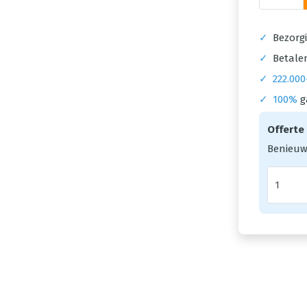
✓
Bezorgi
✓
Betalen
✓
222.000
✓
100%
g
Offerte
Benieuw