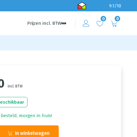
9.1/10
0
0
Prijzen
incl.
BTW
0
incl. BTW
beschikbaar
 besteld, morgen in huis!
In winkelwagen