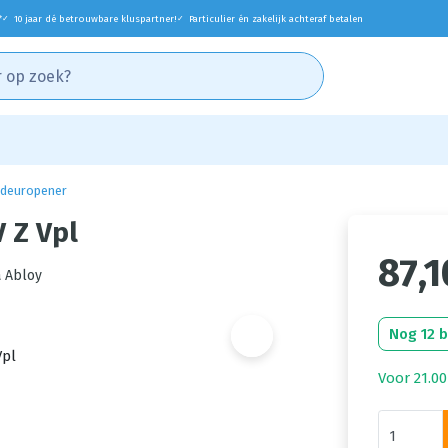
*
10 jaar dé betrouwbare kluspartner!
Particulier én zakelijk achteraf betalen
✓
✓
 deuropener
 Z Vpl
87,1
a Abloy
Nog 12 
Voor 21.00