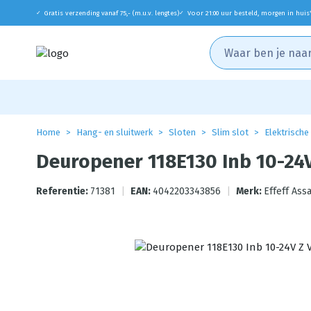
Gratis verzending vanaf 75,- (m.u.v. lengtes)
Voor 21:00 uur besteld, morgen in huis
✓
✓
Home
Hang- en sluitwerk
Sloten
Slim slot
Elektrische
Deuropener 118E130 Inb 10-24V
Referentie:
71381
|
EAN:
4042203343856
|
Merk:
Effeff Ass