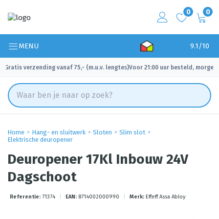
0
0
MENU
9.1/10
Gratis verzending vanaf 75,- (m.u.v. lengtes)
Voor 21:00 uur besteld, morgen 
✓
✓
Home
Hang- en sluitwerk
Sloten
Slim slot
Elektrische deuropener
Deuropener 17Kl Inbouw 24V
Dagschoot
Referentie:
71374
|
EAN:
8714002000990
|
Merk:
Effeff Assa Abloy