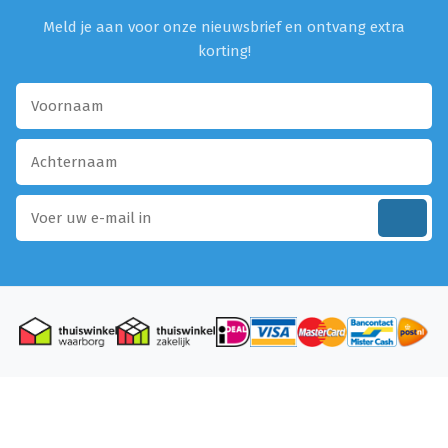
Meld je aan voor onze nieuwsbrief en ontvang extra
korting!