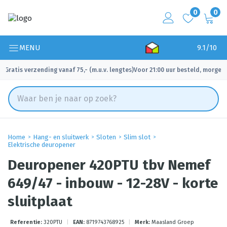
0
0
MENU
9.1/10
Gratis verzending vanaf 75,- (m.u.v. lengtes)
Voor 21:00 uur besteld, morgen 
✓
✓
Home
Hang- en sluitwerk
Sloten
Slim slot
Elektrische deuropener
Deuropener 420PTU tbv Nemef
649/47 - inbouw - 12-28V - korte
sluitplaat
Referentie:
320PTU
|
EAN:
8719743768925
|
Merk:
Maasland Groep