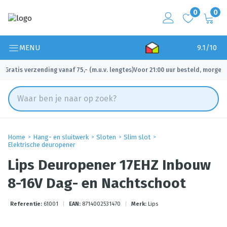
0
0
MENU
9.1/10
Gratis verzending vanaf 75,- (m.u.v. lengtes)
Voor 21:00 uur besteld, morgen 
✓
✓
Home
Hang- en sluitwerk
Sloten
Slim slot
Elektrische deuropener
Lips Deuropener 17EHZ Inbouw
8-16V Dag- en Nachtschoot
Referentie:
61001
|
EAN:
8714002531470
|
Merk:
Lips