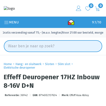
0
0
MENU
9.1/10
Gratis verzending vanaf 75,- (m.u.v. lengtes)
Voor 21:00 uur besteld, morgen 
✓
✓
Home
Hang- en sluitwerk
Sloten
Slim slot
Elektrische deuropener
Effeff Deuropener 17HZ Inbouw
8-16V D+N
Referentie:
36942
|
EAN:
8714002137634
|
Merk:
Effeff Assa Abloy