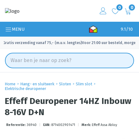
0
0
MENU
9.1/10
Gratis verzending vanaf 75,- (m.u.v. lengtes)
Voor 21:00 uur besteld, morgen 
✓
✓
Home
Hang- en sluitwerk
Sloten
Slim slot
Elektrische deuropener
Effeff Deuropener 14HZ Inbouw
8-16V D+N
Referentie:
36940
|
EAN:
8714002901471
|
Merk:
Effeff Assa Abloy