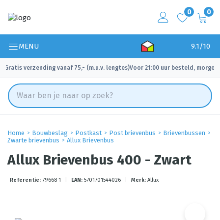
0
0
MENU
9.1/10
Gratis verzending vanaf 75,- (m.u.v. lengtes)
Voor 21:00 uur besteld, morgen 
✓
✓
Home
Bouwbeslag
Postkast
Post brievenbus
Brievenbussen
Zwarte brievenbus
Allux Brievenbus
Allux Brievenbus 400 - Zwart
Referentie:
79668-1
|
EAN:
5701701544026
|
Merk:
Allux