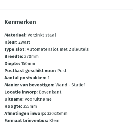
Kenmerken
Materiaal
:
Verzinkt staal
Kleur
:
Zwart
Type slot
:
Automatenslot met 2 sleutels
Breedte
:
370mm
Diepte
:
150mm
Postkast geschikt voor
:
Post
Aantal postvakken
:
1
Manier van bevestigen
:
Wand - Statief
Locatie inworp
:
Bovenkant
Uitname
:
Vooruitname
Hoogte
:
355mm
Afmetingen inworp
:
330x35mm
Formaat brievenbus
:
Klein