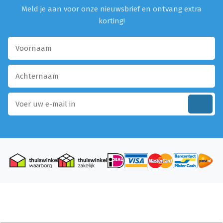
Meld je aan voor onze nieuwsbrief en ontvang extra
korting!