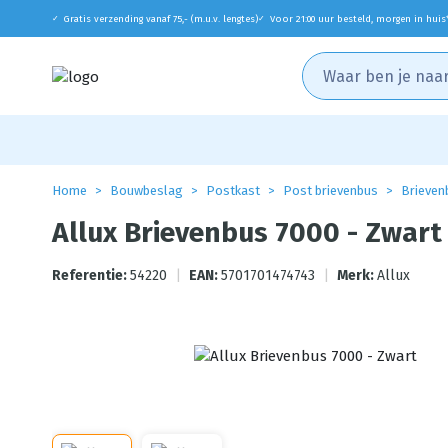
Gratis verzending vanaf 75,- (m.u.v. lengtes)
Voor 21:00 uur besteld, morgen in huis
✓
✓
Home
Bouwbeslag
Postkast
Post brievenbus
Brieven
Allux Brievenbus 7000 - Zwart
Referentie:
54220
|
EAN:
5701701474743
|
Merk:
Allux