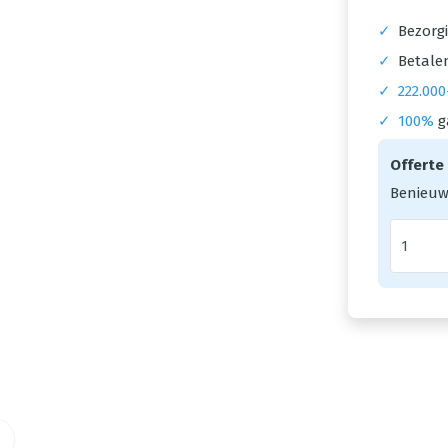
✓
Bezorgi
✓
Betalen
✓
222.000
✓
100%
g
Offerte
Benieuw