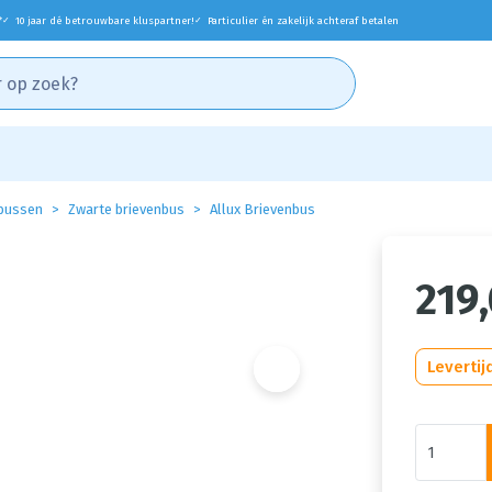
*
10 jaar dé betrouwbare kluspartner!
Particulier én zakelijk achteraf betalen
✓
✓
bussen
Zwarte brievenbus
Allux Brievenbus
219
Levertij