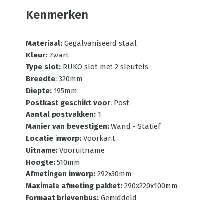
Kenmerken
Materiaal
:
Gegalvaniseerd staal
Kleur
:
Zwart
Type slot
:
RUKO slot met 2 sleutels
Breedte
:
320mm
Diepte
:
195mm
Postkast geschikt voor
:
Post
Aantal postvakken
:
1
Manier van bevestigen
:
Wand - Statief
Locatie inworp
:
Voorkant
Uitname
:
Vooruitname
Hoogte
:
510mm
Afmetingen inworp
:
292x30mm
Maximale afmeting pakket
:
290x220x100mm
Formaat brievenbus
:
Gemiddeld