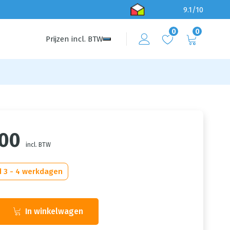
9.1/10
0
0
Prijzen
incl.
BTW
,00
incl. BTW
d 3 - 4 werkdagen
In winkelwagen