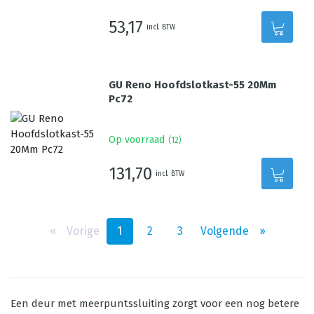
53,17
incl. BTW
GU Reno Hoofdslotkast-55 20Mm
Pc72
Op voorraad
(
12
)
131,70
incl. BTW
‹‹
Vorige
1
2
3
Volgende
››
Een deur met meerpuntssluiting zorgt voor een nog betere