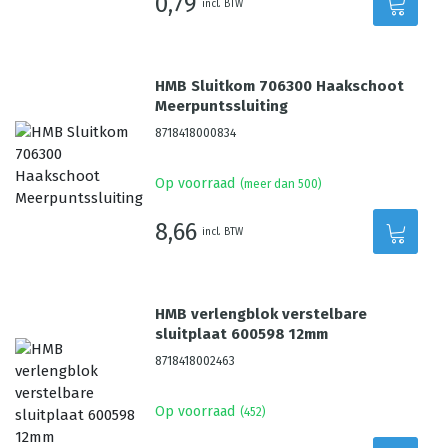
0,79
incl. BTW
HMB Sluitkom 706300 Haakschoot
Meerpuntssluiting
8718418000834
Op voorraad
(meer dan 500)
8,66
incl. BTW
HMB verlengblok verstelbare
sluitplaat 600598 12mm
8718418002463
Op voorraad
(
452
)