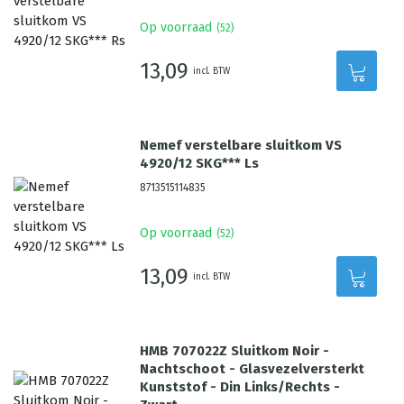
Op voorraad
(
52
)
13,09
incl. BTW
Nemef verstelbare sluitkom VS
4920/12 SKG*** Ls
8713515114835
Op voorraad
(
52
)
13,09
incl. BTW
HMB 707022Z Sluitkom Noir -
Nachtschoot - Glasvezelversterkt
Kunststof - Din Links/Rechts -