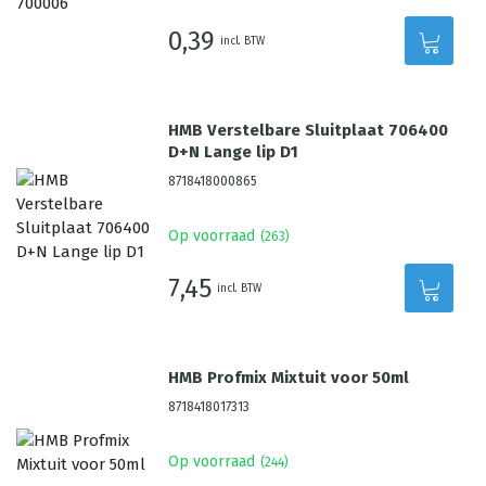
0,39
incl. BTW
HMB Verstelbare Sluitplaat 706400
D+N Lange lip D1
8718418000865
Op voorraad
(
263
)
7,45
incl. BTW
HMB Profmix Mixtuit voor 50ml
8718418017313
Op voorraad
(
244
)