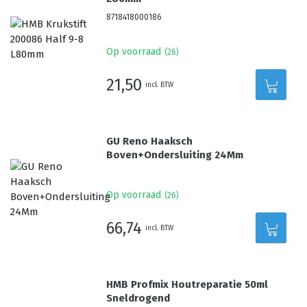
8718418000186
Op voorraad
(
26
)
21,50
incl. BTW
GU Reno Haaksch
Boven+Ondersluiting 24Mm
Op voorraad
(
26
)
66,74
incl. BTW
HMB Profmix Houtreparatie 50ml
Sneldrogend