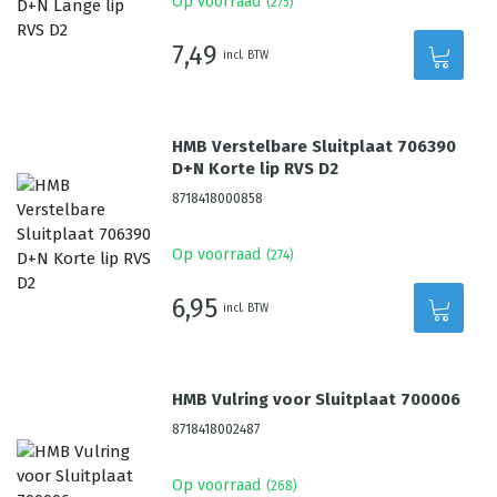
Op voorraad
(
275
)
7,49
incl. BTW
HMB Verstelbare Sluitplaat 706390
D+N Korte lip RVS D2
8718418000858
Op voorraad
(
274
)
6,95
incl. BTW
HMB Vulring voor Sluitplaat 700006
8718418002487
Op voorraad
(
268
)