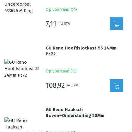
Op voorraad
(
20
)
7,11
incl. BTW
GU Reno Hoofdslotkast-55 24Mm
Pc72
Op voorraad
(
18
)
108,92
incl. BTW
GU Reno Haaksch
Boven+Ondersluiting 20Mm