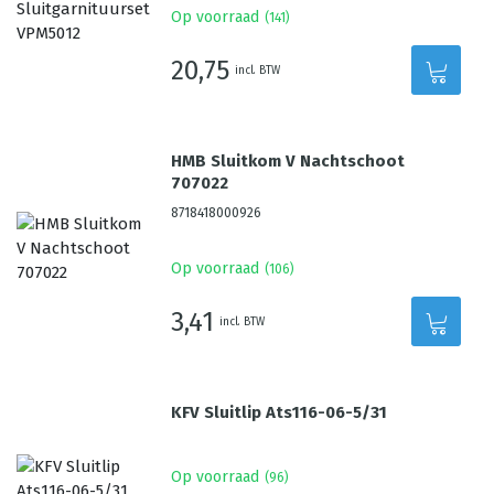
Op voorraad
(
141
)
20,75
incl. BTW
HMB Sluitkom V Nachtschoot
707022
8718418000926
Op voorraad
(
106
)
3,41
incl. BTW
KFV Sluitlip Ats116-06-5/31
Op voorraad
(
96
)