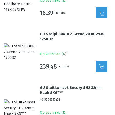
Op voorraad
(
12
)
16,39
incl. BTW
GU Stolpl 30X10 Z Grend 2030-2930
1750D2
Op voorraad
(
12
)
239,48
incl. BTW
GU Sluitkomset Secury SH2 32mm
Haak SKG***
4015596557452
Op voorraad
(
12
)