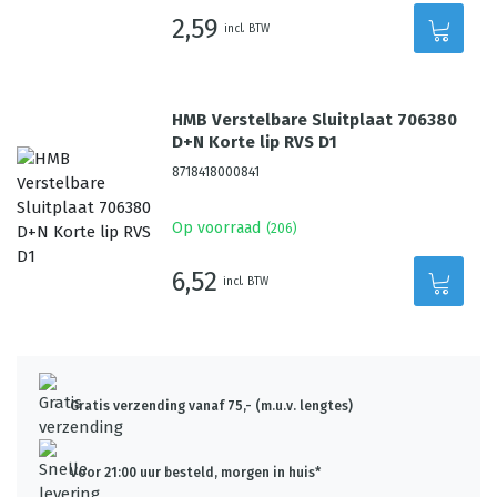
2,59
incl. BTW
HMB Verstelbare Sluitplaat 706380
D+N Korte lip RVS D1
8718418000841
Op voorraad
(
206
)
6,52
incl. BTW
Gratis verzending vanaf 75,- (m.u.v. lengtes)
Voor 21:00 uur besteld, morgen in huis*