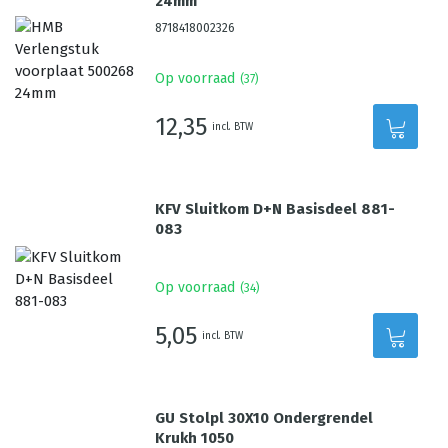
24mm
8718418002326
Op voorraad
(
37
)
12,35
incl. BTW
KFV Sluitkom D+N Basisdeel 881-
083
Op voorraad
(
34
)
5,05
incl. BTW
GU Stolpl 30X10 Ondergrendel
Krukh 1050