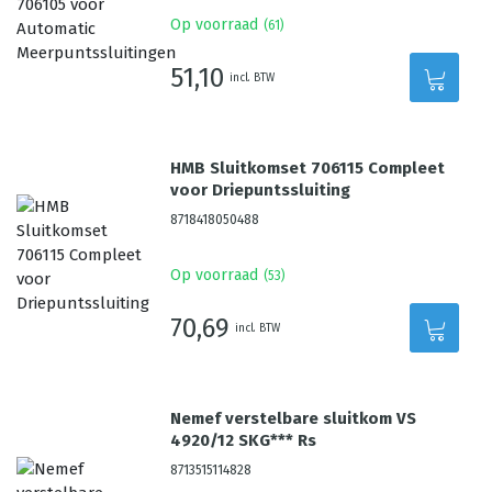
Op voorraad
(
61
)
51,10
incl. BTW
HMB Sluitkomset 706115 Compleet
voor Driepuntssluiting
8718418050488
Op voorraad
(
53
)
70,69
incl. BTW
Nemef verstelbare sluitkom VS
4920/12 SKG*** Rs
8713515114828