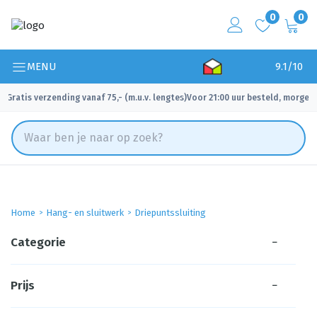
0
0
MENU
9.1/10
Gratis verzending vanaf 75,- (m.u.v. lengtes)
Voor 21:00 uur besteld, morgen 
✓
✓
Home
Hang- en sluitwerk
Driepuntssluiting
Categorie
−
Prijs
−