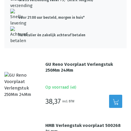
Gratis verzending vanaf 75,- (m.u.v. lengtes)
Voor 21:00 uur besteld, morgen in huis*
Particulier én zakelijk achteraf betalen
GU Reno Voorplaat Verlengstuk
250Mm 24Mm
Op voorraad
(
48
)
38,37
incl. BTW
HMB Verlengstuk voorplaat 500268