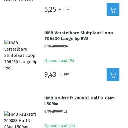
5,25
incl. BTW
HMB Verstelbare Sluitplaat Loop
706430 Lange lip RVS
8718418000896
Op voorraad
(
75
)
9,43
incl. BTW
HMB Krukstift 200083 Half 9-8Mm
L50Mm
8718418000162
Op voorraad
(
66
)