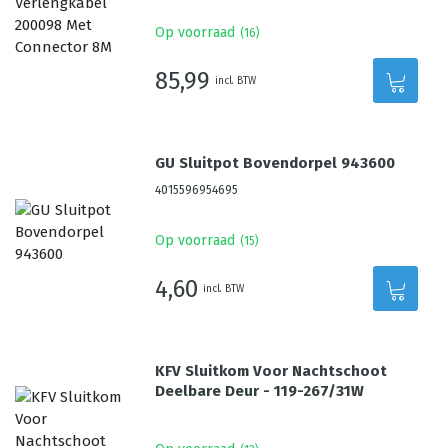
Op voorraad
(
16
)
85,99
incl. BTW
GU Sluitpot Bovendorpel 943600
4015596954695
Op voorraad
(
15
)
4,60
incl. BTW
KFV Sluitkom Voor Nachtschoot
Deelbare Deur - 119-267/31W