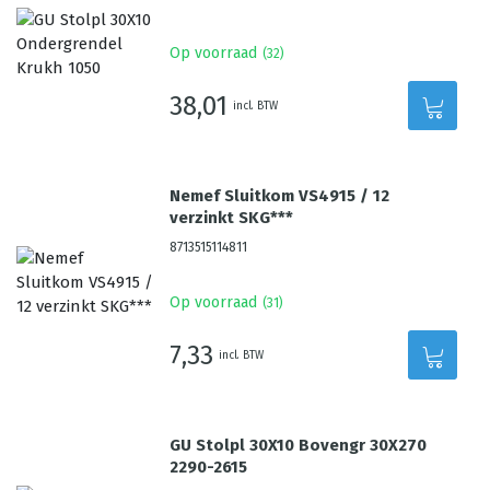
Op voorraad
(
32
)
38,01
incl. BTW
Nemef Sluitkom VS4915 / 12
verzinkt SKG***
8713515114811
Op voorraad
(
31
)
7,33
incl. BTW
GU Stolpl 30X10 Bovengr 30X270
2290-2615