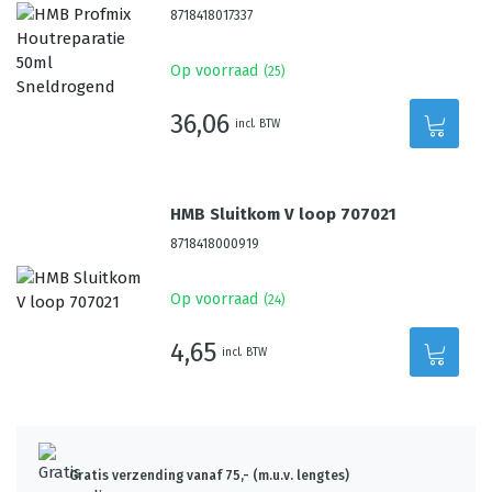
8718418017337
Op voorraad
(
25
)
36,06
incl. BTW
HMB Sluitkom V loop 707021
8718418000919
Op voorraad
(
24
)
4,65
incl. BTW
Gratis verzending vanaf 75,- (m.u.v. lengtes)