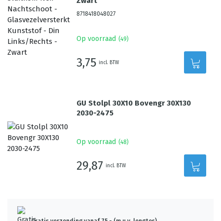
Zwart
8718418048027
Op voorraad
(
49
)
3,75
incl. BTW
GU Stolpl 30X10 Bovengr 30X130
2030-2475
Op voorraad
(
48
)
29,87
incl. BTW