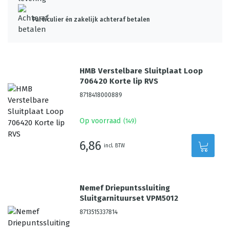
Particulier én zakelijk achteraf betalen
HMB Verstelbare Sluitplaat Loop
706420 Korte lip RVS
8718418000889
Op voorraad
(
149
)
6,86
incl. BTW
Nemef Driepuntssluiting
Sluitgarnituurset VPM5012
8713515337814