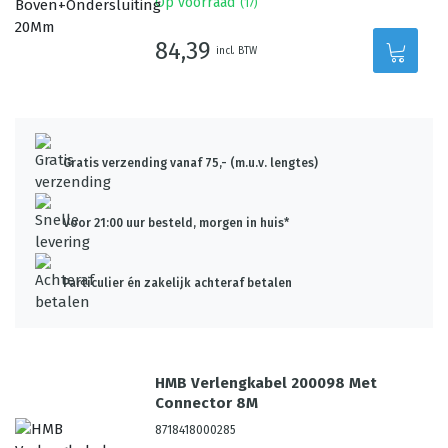
Op voorraad
(
17
)
84,39
incl. BTW
Gratis verzending vanaf 75,- (m.u.v. lengtes)
Voor 21:00 uur besteld, morgen in huis*
Particulier én zakelijk achteraf betalen
HMB Verlengkabel 200098 Met
Connector 8M
8718418000285