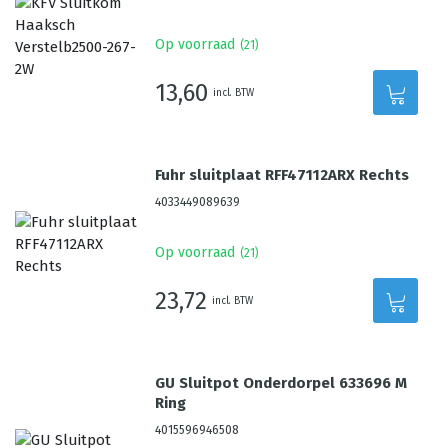
Op voorraad
(
21
)
13,60
incl. BTW
Fuhr sluitplaat RFF47112ARX Rechts
4033449089639
Op voorraad
(
21
)
23,72
incl. BTW
GU Sluitpot Onderdorpel 633696 M
Ring
4015596946508