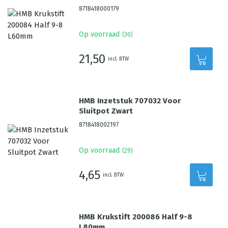
8718418000179
Op voorraad
(
30
)
21,50
incl. BTW
HMB Inzetstuk 707032 Voor
Sluitpot Zwart
8718418002197
Op voorraad
(
29
)
4,65
incl. BTW
HMB Krukstift 200086 Half 9-8
L80mm