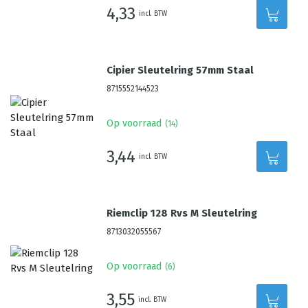
4,33
incl. BTW
Cipier Sleutelring 57mm Staal
8715552144523
Op voorraad
(
14
)
3,44
incl. BTW
Riemclip 128 Rvs M Sleutelring
8713032055567
Op voorraad
(
6
)
3,55
incl. BTW