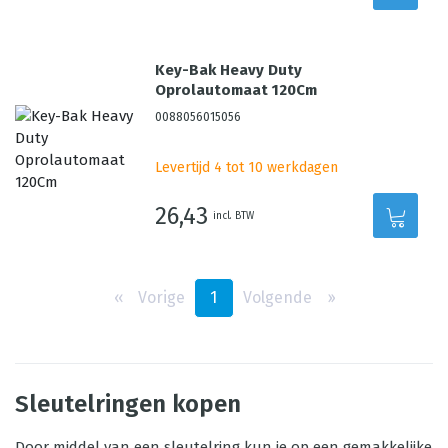
Key-Bak Heavy Duty
Oprolautomaat 120Cm
0088056015056
Levertijd 4 tot 10 werkdagen
26,43
incl. BTW
‹‹
Vorige
1
Volgende
››
Sleutelringen kopen
Door middel van een sleutelring kun je op een gemakkelijke