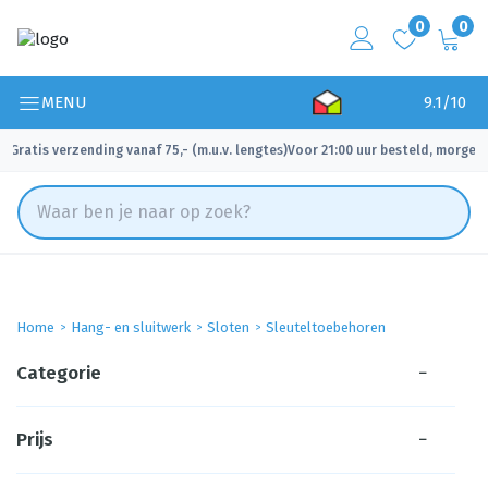
0
0
MENU
9.1/10
Gratis verzending vanaf 75,- (m.u.v. lengtes)
Voor 21:00 uur besteld, morgen 
✓
✓
Home
Hang- en sluitwerk
Sloten
Sleuteltoebehoren
Categorie
−
Prijs
−