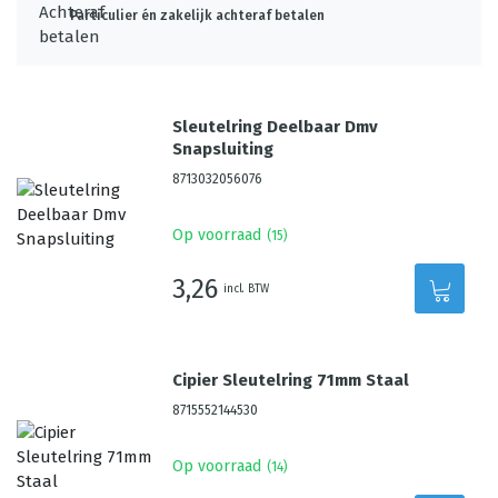
Particulier én zakelijk achteraf betalen
Sleutelring Deelbaar Dmv
Snapsluiting
8713032056076
Op voorraad
(
15
)
3,26
incl. BTW
Cipier Sleutelring 71mm Staal
8715552144530
Op voorraad
(
14
)