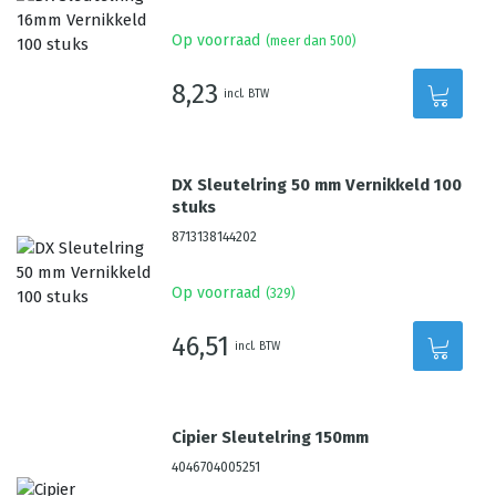
Op voorraad
(meer dan 500)
8,23
incl. BTW
DX Sleutelring 50 mm Vernikkeld 100
stuks
8713138144202
Op voorraad
(
329
)
46,51
incl. BTW
Cipier Sleutelring 150mm
4046704005251