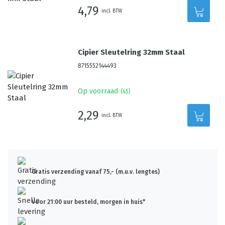
4,79
incl. BTW
Cipier Sleutelring 32mm Staal
8715552144493
Op voorraad
(
45
)
2,29
incl. BTW
Gratis verzending vanaf 75,- (m.u.v. lengtes)
Voor 21:00 uur besteld, morgen in huis*