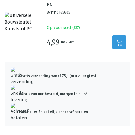
PC
8714140165605
Op voorraad
(
337
)
4,99
incl. BTW
Gratis verzending vanaf 75,- (m.u.v. lengtes)
Voor 21:00 uur besteld, morgen in huis*
Particulier én zakelijk achteraf betalen