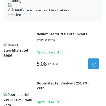
Particulier én zakelijk achteraf betalen
Nemef Sterstiftsleutel S2603
8713515018249
Op voorraad
(
21
)
5,08
incl. BTW
Doornsleutel Vierkant 252 7Mm
Vern
Op voorraad
(
19
)