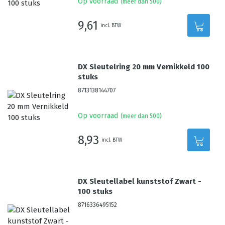
Op voorraad
(meer dan 500)
9,61
incl. BTW
DX Sleutelring 20 mm Vernikkeld 100
stuks
8713138144707
Op voorraad
(meer dan 500)
8,93
incl. BTW
DX Sleutellabel kunststof Zwart -
100 stuks
8716336495152