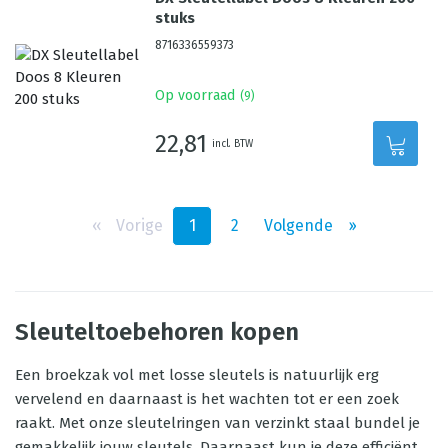
stuks
8716336559373
Op voorraad
(
9
)
22,81
incl. BTW
‹‹
Vorige
1
2
Volgende
››
Sleuteltoebehoren kopen
Een broekzak vol met losse sleutels is natuurlijk erg
vervelend en daarnaast is het wachten tot er een zoek
raakt. Met onze sleutelringen van verzinkt staal bundel je
gemakkelijk jouw sleutels. Daarnaast kun je deze efficiënt