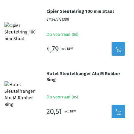
Cipier Sleutelring 100 mm Staal
8713475721388
Op voorraad
(
86
)
4,79
incl. BTW
Hotel Sleutelhanger Alu M Rubber
Ring
Op voorraad
(
85
)
20,51
incl. BTW