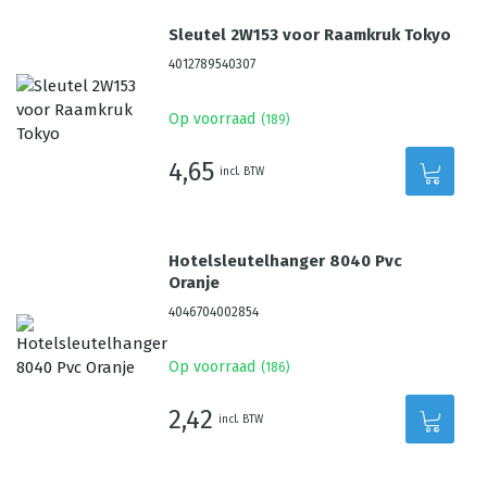
Sleutel 2W153 voor Raamkruk Tokyo
4012789540307
Op voorraad
(
189
)
4,65
incl. BTW
Hotelsleutelhanger 8040 Pvc
Oranje
4046704002854
Op voorraad
(
186
)
2,42
incl. BTW