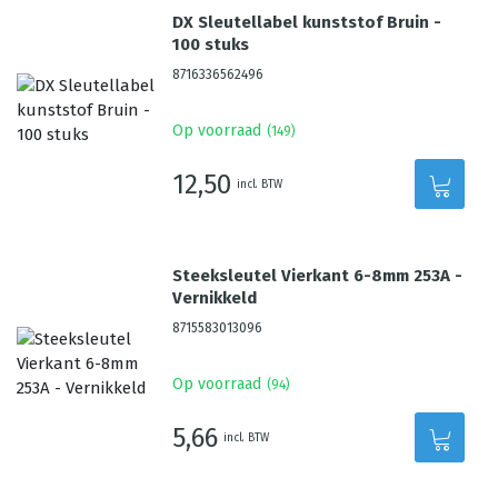
DX Sleutellabel kunststof Bruin -
100 stuks
8716336562496
Op voorraad
(
149
)
12,50
incl. BTW
Steeksleutel Vierkant 6-8mm 253A -
Vernikkeld
8715583013096
Op voorraad
(
94
)
5,66
incl. BTW