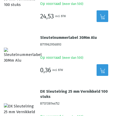
Op voorraad
(meer dan 500)
24,53
incl. BTW
Sleutelnummerlabel 30Mm Alu
8711962956893
Op voorraad
(meer dan 500)
0,36
incl. BTW
DX Sleutelring 25 mm Vernikkeld 100
stuks
8713138144752