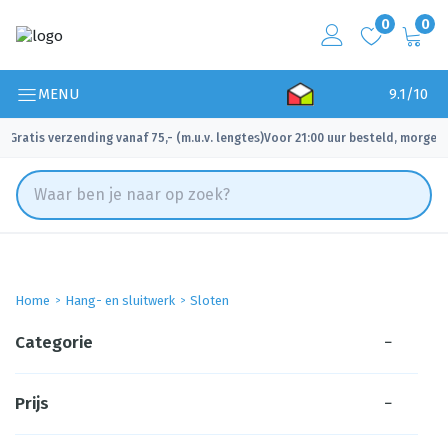
0
0
MENU
9.1/10
Gratis verzending vanaf 75,- (m.u.v. lengtes)
Voor 21:00 uur besteld, morgen 
✓
✓
Home
Hang- en sluitwerk
Sloten
Categorie
−
Prijs
−