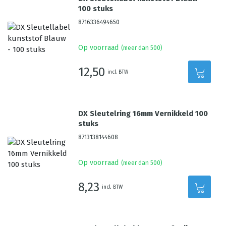
100 stuks
8716336494650
Op voorraad
(meer dan 500)
12,50
incl. BTW
DX Sleutelring 16mm Vernikkeld 100
stuks
8713138144608
Op voorraad
(meer dan 500)
8,23
incl. BTW