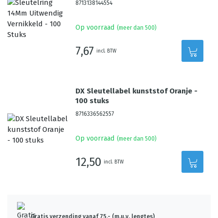
8713138144554
Op voorraad
(meer dan 500)
7,67
incl. BTW
DX Sleutellabel kunststof Oranje -
100 stuks
8716336562557
Op voorraad
(meer dan 500)
12,50
incl. BTW
Gratis verzending vanaf 75,- (m.u.v. lengtes)