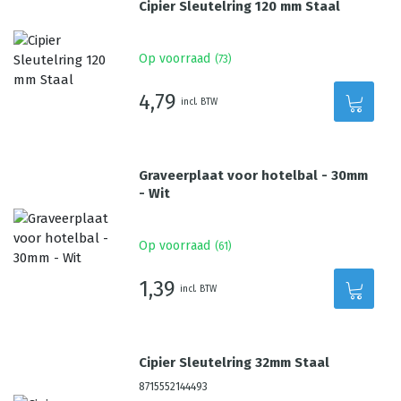
Cipier Sleutelring 120 mm Staal
Op voorraad
(
73
)
4,79
incl. BTW
Graveerplaat voor hotelbal - 30mm
- Wit
Op voorraad
(
61
)
1,39
incl. BTW
Cipier Sleutelring 32mm Staal
8715552144493