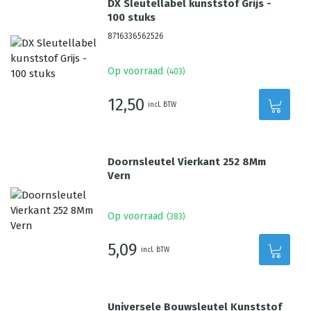
DX Sleutellabel kunststof Grijs -
100 stuks
8716336562526
Op voorraad
(
403
)
12,50
incl. BTW
Doornsleutel Vierkant 252 8Mm
Vern
Op voorraad
(
383
)
5,09
incl. BTW
Universele Bouwsleutel Kunststof