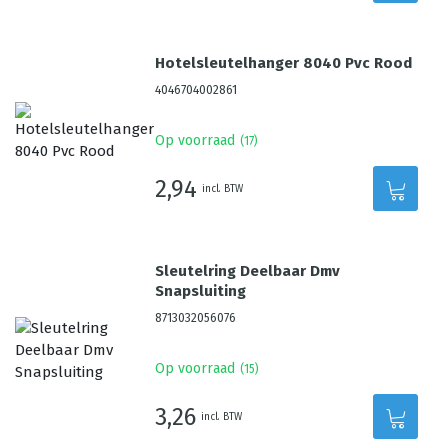
Hotelsleutelhanger 8040 Pvc Rood
4046704002861
Op voorraad
(
17
)
2,94
incl. BTW
Sleutelring Deelbaar Dmv
Snapsluiting
8713032056076
Op voorraad
(
15
)
3,26
incl. BTW