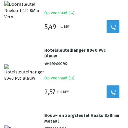
Op voorraad
(
34
)
5,49
incl. BTW
Hotelsleutelhanger 8040 Pvc
Blauw
4046704002762
Op voorraad
(
33
)
2,57
incl. BTW
Bouw- en zorgsleutel Haaks 8x8mm
Metaal