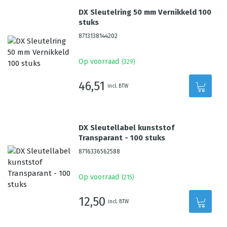
DX Sleutelring 50 mm Vernikkeld 100
stuks
8713138144202
Op voorraad
(
329
)
46,51
incl. BTW
DX Sleutellabel kunststof
Transparant - 100 stuks
8716336562588
Op voorraad
(
215
)
12,50
incl. BTW