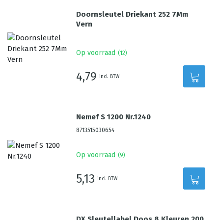
Doornsleutel Driekant 252 7Mm
Vern
Op voorraad
(
12
)
4,79
incl. BTW
Nemef S 1200 Nr.1240
8713515030654
Op voorraad
(
9
)
5,13
incl. BTW
DX Sleutellabel Doos 8 Kleuren 200