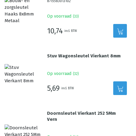
8715583013102
Op voorraad
(
33
)
10,74
incl. BTW
Stuv Wagonsleutel Vierkant 8mm
Op voorraad
(
32
)
5,69
incl. BTW
Doornsleutel Vierkant 252 5Mm
Vern