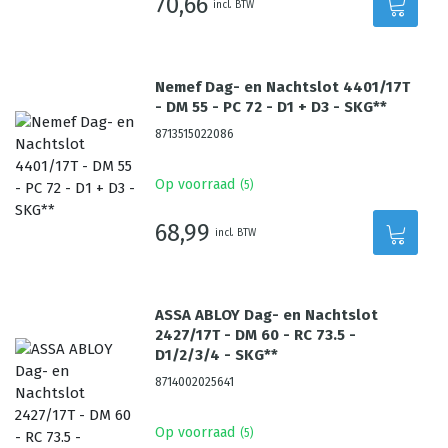
70,66
incl. BTW
Nemef Dag- en Nachtslot 4401/17T
- DM 55 - PC 72 - D1 + D3 - SKG**
8713515022086
Op voorraad
(
5
)
68,99
incl. BTW
ASSA ABLOY Dag- en Nachtslot
2427/17T - DM 60 - RC 73.5 -
D1/2/3/4 - SKG**
8714002025641
Op voorraad
(
5
)