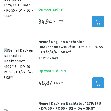
Op voorraad
(
441
)
34,94
incl. BTW
Nemef Dag- en Nachtslot
Haakschoot 4109/18 - DM 50 - PC 55
- D1/2/3/4 - SKG**
8713515299693
Op voorraad
(
207
)
48,87
incl. BTW
Nemef Dag- en Nachtslot 1279/17U
- DM 50 - PC 55 - D2 + D4 - SKG*