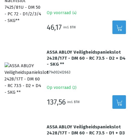
Op voorraad
(
4
)
46,17
incl. BTW
ASSA ABLOY Veiligheidspaniekslot
2428/17T - DM 60 - RC 73.5 - D2 + D4
- SKG **
8714002412663
Op voorraad
(
2
)
137,56
incl. BTW
ASSA ABLOY Veiligheidspaniekslot
2428/17T - DM 60 - RC 73.5 - D1 + D3