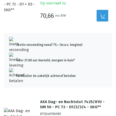
Op voorraad
(
4
)
70,66
incl. BTW
Gratis verzending vanaf 75,- (m.u.v. lengtes)
Voor 21:00 uur besteld, morgen in huis*
Particulier én zakelijk achteraf betalen
AXA Dag- en Nachtslot 7425/81U -
DM 50 - PC 72 - D1/2/3/4 - SKG**
8713249196985