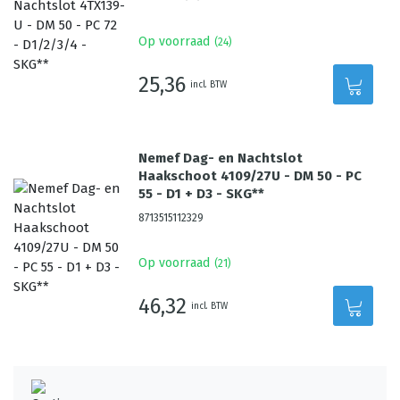
Op voorraad
(
24
)
25,36
incl. BTW
Nemef Dag- en Nachtslot
Haakschoot 4109/27U - DM 50 - PC
55 - D1 + D3 - SKG**
8713515112329
Op voorraad
(
21
)
46,32
incl. BTW