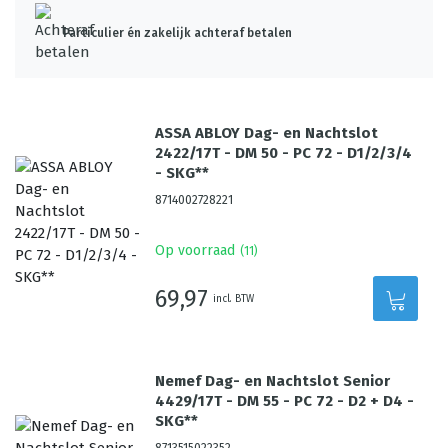
Particulier én zakelijk achteraf betalen
ASSA ABLOY Dag- en Nachtslot
2422/17T - DM 50 - PC 72 - D1/2/3/4
- SKG**
8714002728221
Op voorraad
(
11
)
69,97
incl. BTW
Nemef Dag- en Nachtslot Senior
4429/17T - DM 55 - PC 72 - D2 + D4 -
SKG**