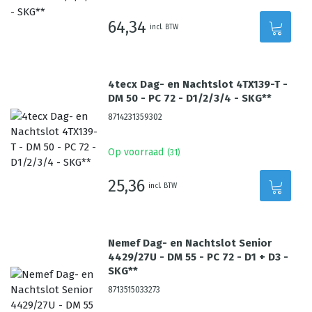
64,34
incl. BTW
4tecx Dag- en Nachtslot 4TX139-T -
DM 50 - PC 72 - D1/2/3/4 - SKG**
8714231359302
Op voorraad
(
31
)
25,36
incl. BTW
Nemef Dag- en Nachtslot Senior
4429/27U - DM 55 - PC 72 - D1 + D3 -
SKG**
8713515033273