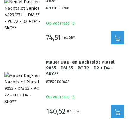
SKG**
8713515033280
Op voorraad
(
8
)
74,51
incl. BTW
Mauer Dag- en Nachtslot Platal
9055 - DM 55 - PC 72 - D2 + D4 -
SKG**
8715791020428
Op voorraad
(
8
)
140,52
incl. BTW