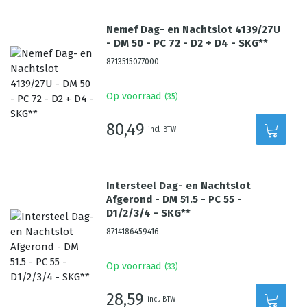
Nemef Dag- en Nachtslot 4139/27U
- DM 50 - PC 72 - D2 + D4 - SKG**
8713515077000
Op voorraad
(
35
)
80,49
incl. BTW
Intersteel Dag- en Nachtslot
Afgerond - DM 51.5 - PC 55 -
D1/2/3/4 - SKG**
8714186459416
Op voorraad
(
33
)
28,59
incl. BTW