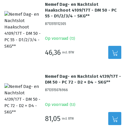
Nemef Dag- en Nachtslot
Haakschoot 4109/17T - DM 50 - PC
55 - D1/2/3/4 - SKG**
8713515112305
Op voorraad
(
72
)
46,36
incl. BTW
Nemef Dag- en Nachtslot 4139/17T -
DM 50 - PC 72 - D2 + D4 - SKG**
8713515076966
Op voorraad
(
53
)
81,05
incl. BTW