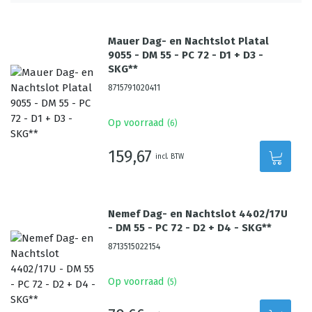
Mauer Dag- en Nachtslot Platal
9055 - DM 55 - PC 72 - D1 + D3 -
SKG**
8715791020411
Op voorraad
(
6
)
159,67
incl. BTW
Nemef Dag- en Nachtslot 4402/17U
- DM 55 - PC 72 - D2 + D4 - SKG**
8713515022154
Op voorraad
(
5
)