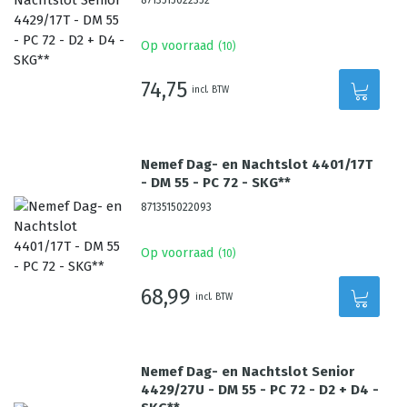
8713515022352
Op voorraad
(
10
)
74,75
incl. BTW
Nemef Dag- en Nachtslot 4401/17T
- DM 55 - PC 72 - SKG**
8713515022093
Op voorraad
(
10
)
68,99
incl. BTW
Nemef Dag- en Nachtslot Senior
4429/27U - DM 55 - PC 72 - D2 + D4 -