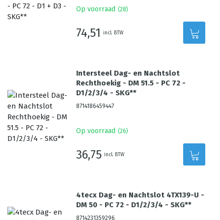
Op voorraad
(
28
)
74,51
incl. BTW
Intersteel Dag- en Nachtslot
Rechthoekig - DM 51.5 - PC 72 -
D1/2/3/4 - SKG**
8714186459447
Op voorraad
(
26
)
36,75
incl. BTW
4tecx Dag- en Nachtslot 4TX139-U -
DM 50 - PC 72 - D1/2/3/4 - SKG**
8714231359296