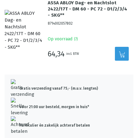
ASSA ABLOY Dag- en Nachtslot
2422/17T - DM 60 - PC 72 - D1/2/3/4
- SKG**
8714002057802
Op voorraad
(
7
)
64,34
incl. BTW
Gratis verzending vanaf 75,- (m.u.v. lengtes)
Voor 21:00 uur besteld, morgen in huis*
Particulier én zakelijk achteraf betalen