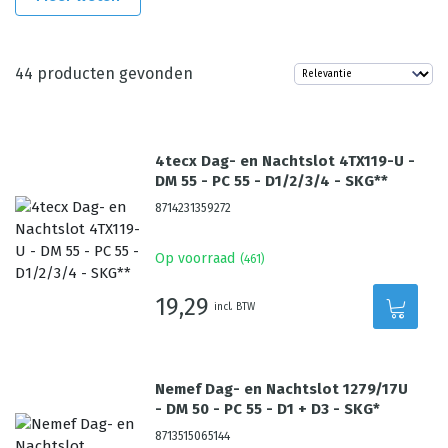
44
producten gevonden
4tecx Dag- en Nachtslot 4TX119-U -
DM 55 - PC 55 - D1/2/3/4 - SKG**
8714231359272
Op voorraad
(
461
)
19,29
incl. BTW
Nemef Dag- en Nachtslot 1279/17U
- DM 50 - PC 55 - D1 + D3 - SKG*
8713515065144