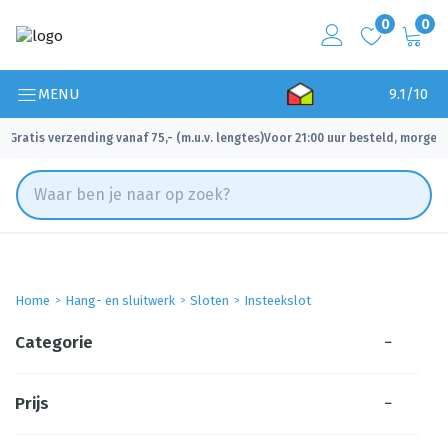
0
0
MENU
9.1/10
Gratis verzending vanaf 75,- (m.u.v. lengtes)
Voor 21:00 uur besteld, morgen 
✓
✓
Home
Hang- en sluitwerk
Sloten
Insteekslot
Categorie
−
Prijs
−