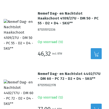
Nemef Dag- en Nachtslot
Haakschoot 4109/27U - DM 50 - PC
55 - D2 + D4 - SKG**
8713515112336
Op voorraad
(
13
)
46,32
incl. BTW
Nemef Dag- en Nachtslot 4402/17U
- DM 60 - PC 72 - D2 + D4 - SKG**
8713515022178
Op voorraad
(
12
)