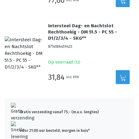
77,00
incl. BTW
Intersteel Dag- en Nachtslot
Rechthoekig - DM 51.5 - PC 55 -
D1/2/3/4 - SKG**
8714186459423
Op voorraad
(
12
)
31,84
incl. BTW
Gratis verzending vanaf 75,- (m.u.v. lengtes)
Voor 21:00 uur besteld, morgen in huis*