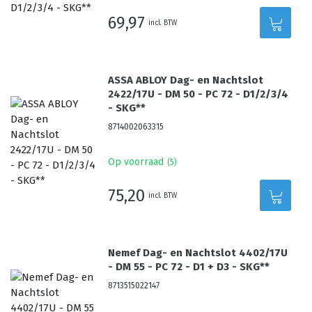
69,97
incl. BTW
ASSA ABLOY Dag- en Nachtslot
2422/17U - DM 50 - PC 72 - D1/2/3/4
- SKG**
8714002063315
Op voorraad
(
5
)
75,20
incl. BTW
Nemef Dag- en Nachtslot 4402/17U
- DM 55 - PC 72 - D1 + D3 - SKG**
8713515022147