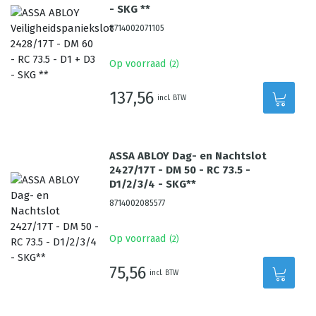
- SKG **
8714002071105
Op voorraad
(
2
)
137,56
incl. BTW
ASSA ABLOY Dag- en Nachtslot
2427/17T - DM 50 - RC 73.5 -
D1/2/3/4 - SKG**
8714002085577
Op voorraad
(
2
)
75,56
incl. BTW