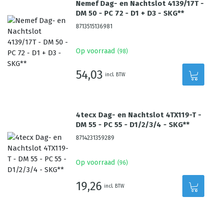
Nemef Dag- en Nachtslot 4139/17T -
DM 50 - PC 72 - D1 + D3 - SKG**
8713515136981
Op voorraad
(
98
)
54,03
incl. BTW
4tecx Dag- en Nachtslot 4TX119-T -
DM 55 - PC 55 - D1/2/3/4 - SKG**
8714231359289
Op voorraad
(
96
)
19,26
incl. BTW