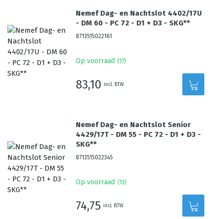
Nemef Dag- en Nachtslot 4402/17U
- DM 60 - PC 72 - D1 + D3 - SKG**
8713515022161
Op voorraad
(
17
)
83,10
incl. BTW
Nemef Dag- en Nachtslot Senior
4429/17T - DM 55 - PC 72 - D1 + D3 -
SKG**
8713515022345
Op voorraad
(
13
)
74,75
incl. BTW