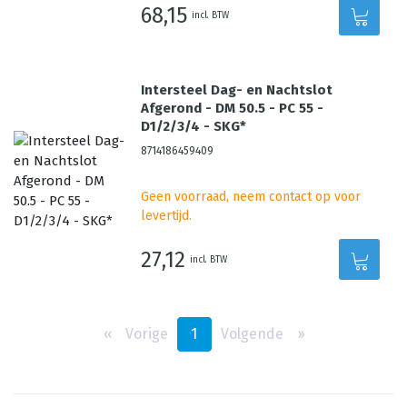
68,15
incl. BTW
Intersteel Dag- en Nachtslot
Afgerond - DM 50.5 - PC 55 -
D1/2/3/4 - SKG*
8714186459409
Geen voorraad, neem contact op voor
levertijd.
27,12
incl. BTW
‹‹
Vorige
1
Volgende
››