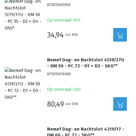
8713515065168
Op voorraad
(
167
)
34,94
incl. BTW
Nemef Dag- en Nachtslot 4139/27U
- DM 50 - PC 72 - D1 + D3 - SKG**
8713515076980
Op voorraad
(
120
)
80,49
incl. BTW
Nemef Dag- en Nachtslot 4219/17 -
DM 60 - PC 72 - SKG**