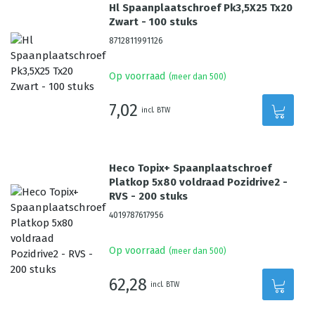
Hl Spaanplaatschroef Pk3,5X25 Tx20
Zwart - 100 stuks
8712811991126
Op voorraad
(meer dan 500)
7,02
incl. BTW
Heco Topix+ Spaanplaatschroef
Platkop 5x80 voldraad Pozidrive2 -
RVS - 200 stuks
4019787617956
Op voorraad
(meer dan 500)
62,28
incl. BTW