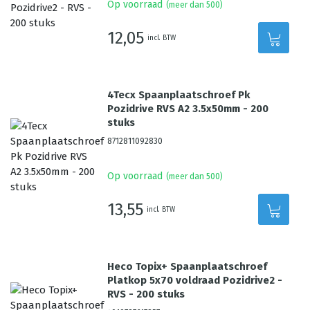
Op voorraad
(meer dan 500)
12,05
incl. BTW
4Tecx Spaanplaatschroef Pk
Pozidrive RVS A2 3.5x50mm - 200
stuks
8712811092830
Op voorraad
(meer dan 500)
13,55
incl. BTW
Heco Topix+ Spaanplaatschroef
Platkop 5x70 voldraad Pozidrive2 -
RVS - 200 stuks