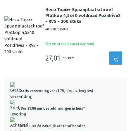
Heco Topix+ Spaanplaatschroef
Platkop 4,5x40 voldraad Pozidrive2
- RVS - 200 stuks
4019787616973
Op voorraad
(meer dan 500)
27,01
incl. BTW
Gratis verzending vanaf 75,- (m.u.v. lengtes)
Voor 21:00 uur besteld, morgen in huis*
Particulier én zakelijk achteraf betalen