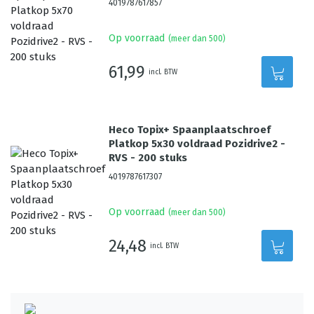
4019787617857
Op voorraad
(meer dan 500)
61,99
incl. BTW
Heco Topix+ Spaanplaatschroef
Platkop 5x30 voldraad Pozidrive2 -
RVS - 200 stuks
4019787617307
Op voorraad
(meer dan 500)
24,48
incl. BTW