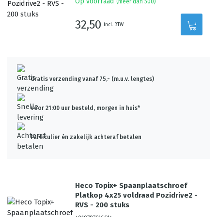
Op voorraad
(meer dan 500)
32,50
incl. BTW
Gratis verzending vanaf 75,- (m.u.v. lengtes)
Voor 21:00 uur besteld, morgen in huis*
Particulier én zakelijk achteraf betalen
Heco Topix+ Spaanplaatschroef
Platkop 4x25 voldraad Pozidrive2 -
RVS - 200 stuks