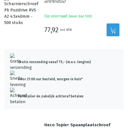
4019787415347
Op voorraad
(meer dan 500)
77,92
incl. BTW
Gratis verzending vanaf 75,- (m.u.v. lengtes)
Voor 21:00 uur besteld, morgen in huis*
Particulier én zakelijk achteraf betalen
Heco Topix+ Spaanplaatschroef