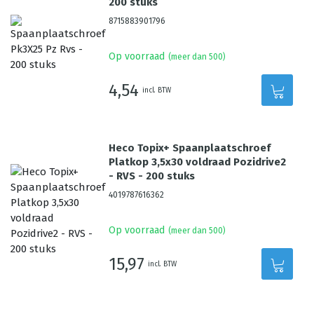
200 stuks
8715883901796
Op voorraad
(meer dan 500)
4,54
incl. BTW
Heco Topix+ Spaanplaatschroef
Platkop 3,5x30 voldraad Pozidrive2
- RVS - 200 stuks
4019787616362
Op voorraad
(meer dan 500)
15,97
incl. BTW