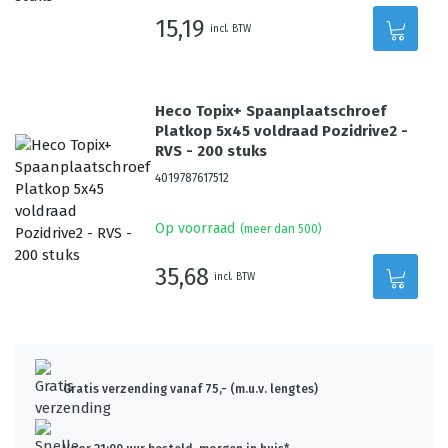
15,19
incl. BTW
Heco Topix+ Spaanplaatschroef
Platkop 5x45 voldraad Pozidrive2 -
RVS - 200 stuks
4019787617512
Op voorraad
(meer dan 500)
35,68
incl. BTW
Gratis verzending vanaf 75,- (m.u.v. lengtes)