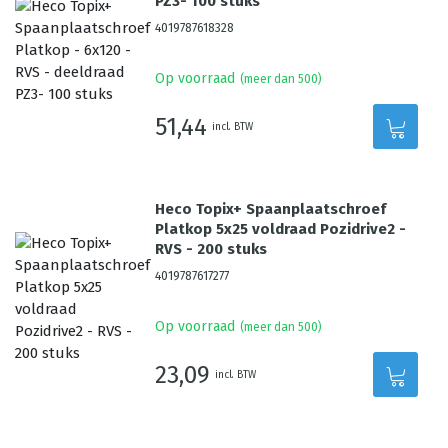
PZ3- 100 stuks
4019787618328
Op voorraad
(meer dan 500)
51,44
incl. BTW
Heco Topix+ Spaanplaatschroef
Platkop 5x25 voldraad Pozidrive2 -
RVS - 200 stuks
4019787617277
Op voorraad
(meer dan 500)
23,09
incl. BTW