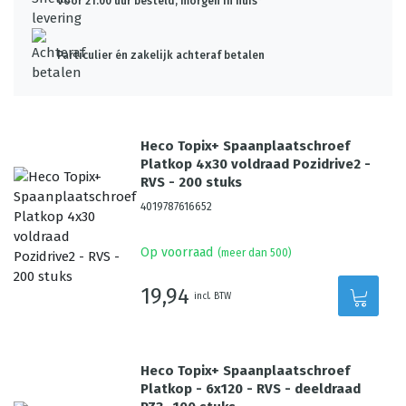
Voor 21:00 uur besteld, morgen in huis*
Particulier én zakelijk achteraf betalen
Heco Topix+ Spaanplaatschroef
Platkop 4x30 voldraad Pozidrive2 -
RVS - 200 stuks
4019787616652
Op voorraad
(meer dan 500)
19,94
incl. BTW
Heco Topix+ Spaanplaatschroef
Platkop - 6x120 - RVS - deeldraad