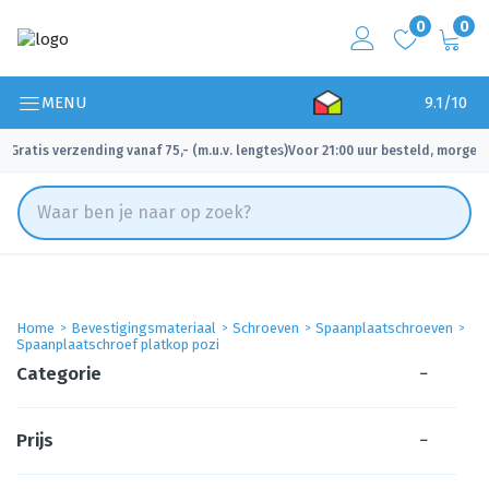
0
0
MENU
9.1/10
Gratis verzending vanaf 75,- (m.u.v. lengtes)
Voor 21:00 uur besteld, morgen 
✓
✓
Home
Bevestigingsmateriaal
Schroeven
Spaanplaatschroeven
Spaanplaatschroef platkop pozi
Categorie
−
Prijs
−