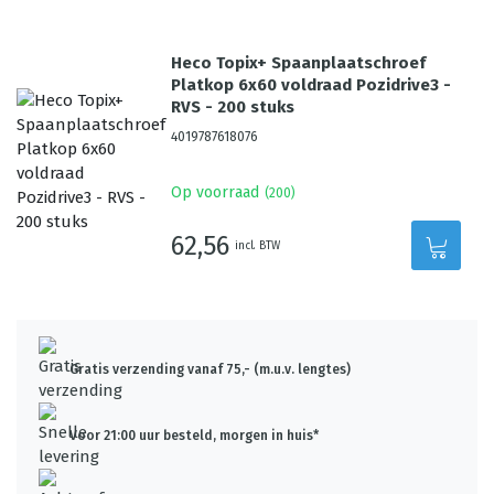
Heco Topix+ Spaanplaatschroef
Platkop 6x60 voldraad Pozidrive3 -
RVS - 200 stuks
4019787618076
Op voorraad
(
200
)
62,56
incl. BTW
Gratis verzending vanaf 75,- (m.u.v. lengtes)
Voor 21:00 uur besteld, morgen in huis*