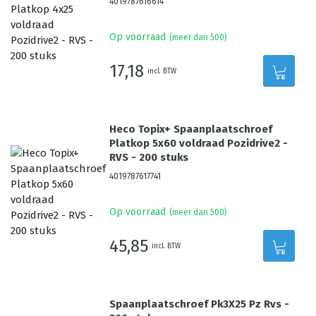
4019787616614
Op voorraad
(meer dan 500)
17,18
incl. BTW
Heco Topix+ Spaanplaatschroef
Platkop 5x60 voldraad Pozidrive2 -
RVS - 200 stuks
4019787617741
Op voorraad
(meer dan 500)
45,85
incl. BTW
Spaanplaatschroef Pk3X25 Pz Rvs -