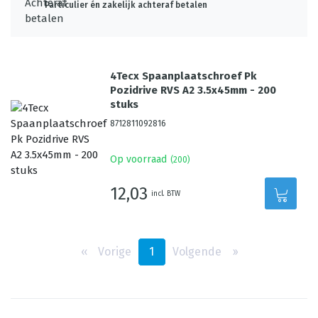
Particulier én zakelijk achteraf betalen
4Tecx Spaanplaatschroef Pk
Pozidrive RVS A2 3.5x45mm - 200
stuks
8712811092816
Op voorraad
(
200
)
12,03
incl. BTW
‹‹
Vorige
1
Volgende
››