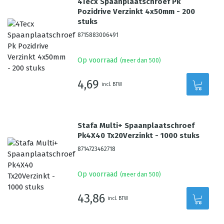
4Tecx Spaanplaatschroef Pk
Pozidrive Verzinkt 4x50mm - 200
stuks
8715883006491
Op voorraad
(meer dan 500)
4,69
incl. BTW
Stafa Multi+ Spaanplaatschroef
Pk4X40 Tx20Verzinkt - 1000 stuks
8714723462718
Op voorraad
(meer dan 500)
43,86
incl. BTW