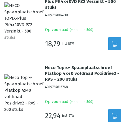
Plus PK4x40VD PZ2 Verzinkt - 500
stuks
4019787604710
Op voorraad
(meer dan 500)
18,79
incl. BTW
Heco Topix+ Spaanplaatschroef
Platkop 4x40 voldraad Pozidrive2 -
RVS - 200 stuks
4019787616768
Op voorraad
(meer dan 500)
22,94
incl. BTW