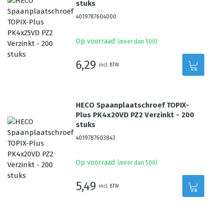
stuks
4019787604000
Op voorraad
(meer dan 500)
6,29
incl. BTW
HECO Spaanplaatschroef TOPIX-
Plus PK4x20VD PZ2 Verzinkt - 200
stuks
4019787603843
Op voorraad
(meer dan 500)
5,49
incl. BTW