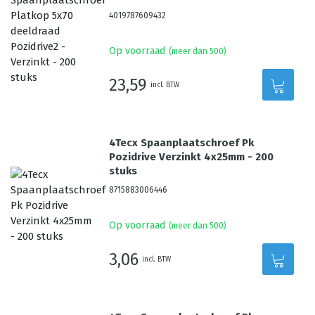
4019787609432
Op voorraad
(meer dan 500)
23,59
incl. BTW
4Tecx Spaanplaatschroef Pk
Pozidrive Verzinkt 4x25mm - 200
stuks
8715883006446
Op voorraad
(meer dan 500)
3,06
incl. BTW