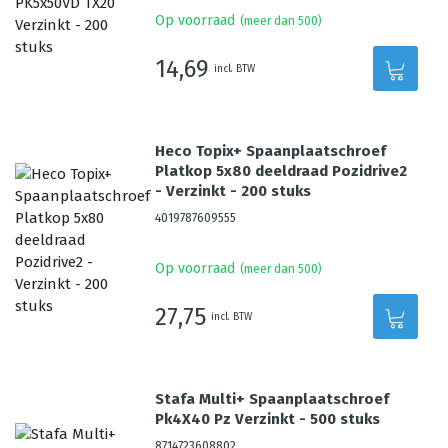
Op voorraad
(meer dan 500)
14,69
incl. BTW
Heco Topix+ Spaanplaatschroef
Platkop 5x80 deeldraad Pozidrive2
- Verzinkt - 200 stuks
4019787609555
Op voorraad
(meer dan 500)
27,75
incl. BTW
Stafa Multi+ Spaanplaatschroef
Pk4X40 Pz Verzinkt - 500 stuks
8714723608802