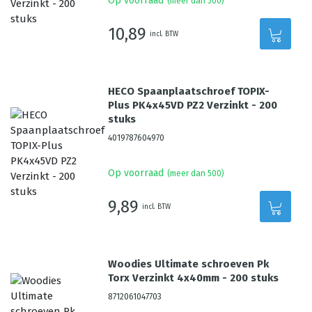
Op voorraad
(meer dan 500)
10,89
incl. BTW
HECO Spaanplaatschroef TOPIX-
Plus PK4x45VD PZ2 Verzinkt - 200
stuks
4019787604970
Op voorraad
(meer dan 500)
9,89
incl. BTW
Woodies Ultimate schroeven Pk
Torx Verzinkt 4x40mm - 200 stuks
8712061047703