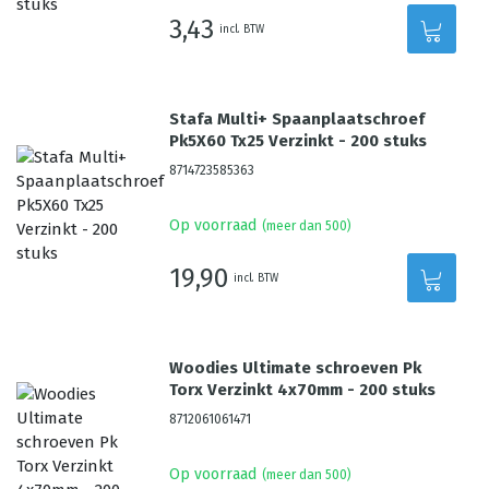
3,43
incl. BTW
Stafa Multi+ Spaanplaatschroef
Pk5X60 Tx25 Verzinkt - 200 stuks
8714723585363
Op voorraad
(meer dan 500)
19,90
incl. BTW
Woodies Ultimate schroeven Pk
Torx Verzinkt 4x70mm - 200 stuks
8712061061471
Op voorraad
(meer dan 500)