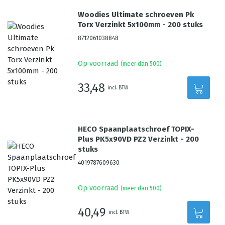
Woodies Ultimate schroeven Pk
Torx Verzinkt 5x100mm - 200 stuks
8712061038848
Op voorraad
(meer dan 500)
33,48
incl. BTW
HECO Spaanplaatschroef TOPIX-
Plus PK5x90VD PZ2 Verzinkt - 200
stuks
4019787609630
Op voorraad
(meer dan 500)
40,49
incl. BTW