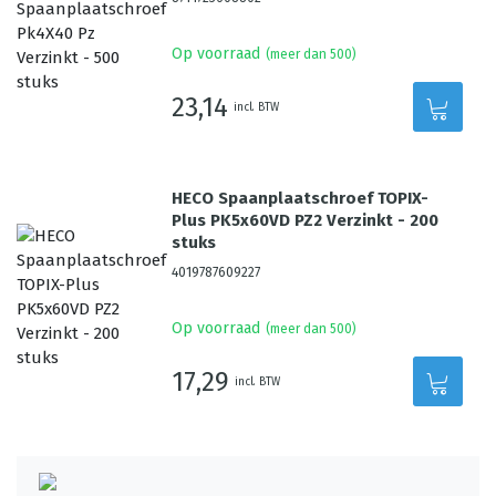
Op voorraad
(meer dan 500)
23,14
incl. BTW
HECO Spaanplaatschroef TOPIX-
Plus PK5x60VD PZ2 Verzinkt - 200
stuks
4019787609227
Op voorraad
(meer dan 500)
17,29
incl. BTW