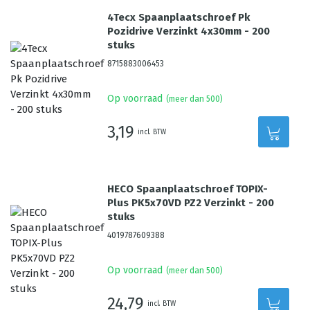
4Tecx Spaanplaatschroef Pk
Pozidrive Verzinkt 4x30mm - 200
stuks
8715883006453
Op voorraad
(meer dan 500)
3,19
incl. BTW
HECO Spaanplaatschroef TOPIX-
Plus PK5x70VD PZ2 Verzinkt - 200
stuks
4019787609388
Op voorraad
(meer dan 500)
24,79
incl. BTW