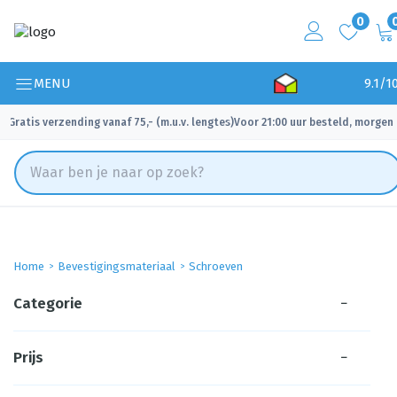
0
MENU
9.1/1
Gratis verzending vanaf 75,- (m.u.v. lengtes)
Voor 21:00 uur besteld, morgen 
✓
✓
Home
Bevestigingsmateriaal
Schroeven
Categorie
−
Prijs
−