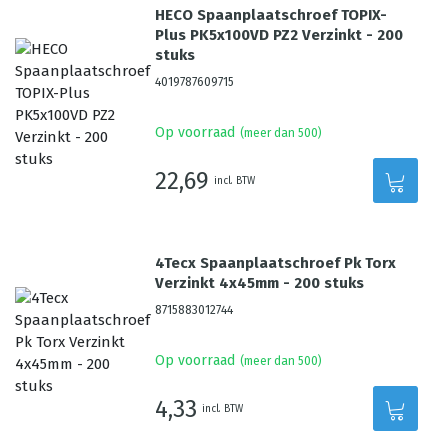
HECO Spaanplaatschroef TOPIX-
Plus PK5x100VD PZ2 Verzinkt - 200
stuks
4019787609715
Op voorraad
(meer dan 500)
22,69
incl. BTW
4Tecx Spaanplaatschroef Pk Torx
Verzinkt 4x45mm - 200 stuks
8715883012744
Op voorraad
(meer dan 500)
4,33
incl. BTW