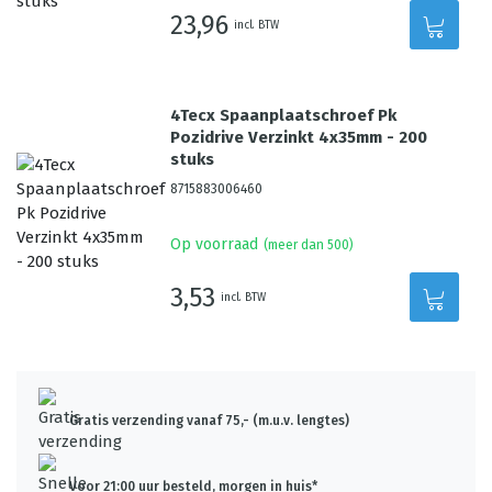
23,96
incl. BTW
4Tecx Spaanplaatschroef Pk
Pozidrive Verzinkt 4x35mm - 200
stuks
8715883006460
Op voorraad
(meer dan 500)
3,53
incl. BTW
Gratis verzending vanaf 75,- (m.u.v. lengtes)
Voor 21:00 uur besteld, morgen in huis*