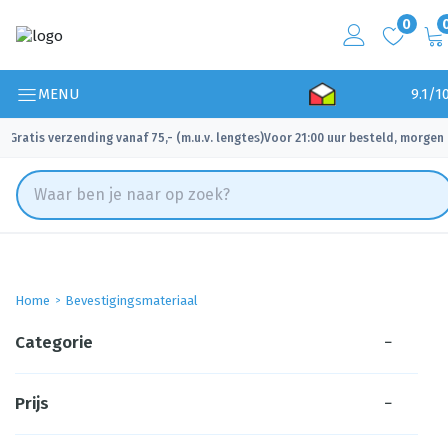
0
MENU
9.1/1
Gratis verzending vanaf 75,- (m.u.v. lengtes)
Voor 21:00 uur besteld, morgen 
✓
✓
Home
Bevestigingsmateriaal
Categorie
−
Prijs
−