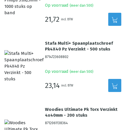
Op voorraad
(meer dan 500)
21,72
incl. BTW
Stafa Multi+ Spaanplaatschroef
Pk4X40 Pz Verzinkt - 500 stuks
8714723608802
Op voorraad
(meer dan 500)
23,14
incl. BTW
Woodies Ultimate Pk Torx Verzinkt
4x40mm - 200 stuks
8712061138364