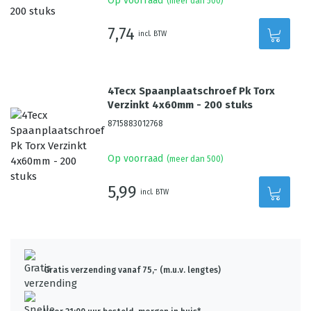
Op voorraad
(meer dan 500)
7,74
incl. BTW
4Tecx Spaanplaatschroef Pk Torx
Verzinkt 4x60mm - 200 stuks
8715883012768
Op voorraad
(meer dan 500)
5,99
incl. BTW
Gratis verzending vanaf 75,- (m.u.v. lengtes)