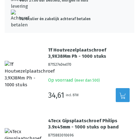
Voor 21:00 uur besteld, morgen in huis*
Particulier én zakelijk achteraf betalen
Tf Houtvezelplaatschroef
3,9X38Mm Ph - 1000 stuks
8715274044170
Op voorraad
(meer dan 500)
34,61
incl. BTW
4Tecx Gipsplaatschroef Philips
3.9x45mm - 1000 stuks op band
8715883010696