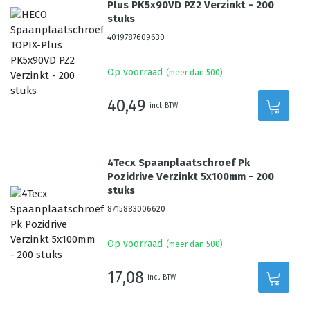
Plus PK5x90VD PZ2 Verzinkt - 200
stuks
4019787609630
Op voorraad
(meer dan 500)
40,49
incl. BTW
4Tecx Spaanplaatschroef Pk
Pozidrive Verzinkt 5x100mm - 200
stuks
8715883006620
Op voorraad
(meer dan 500)
17,08
incl. BTW