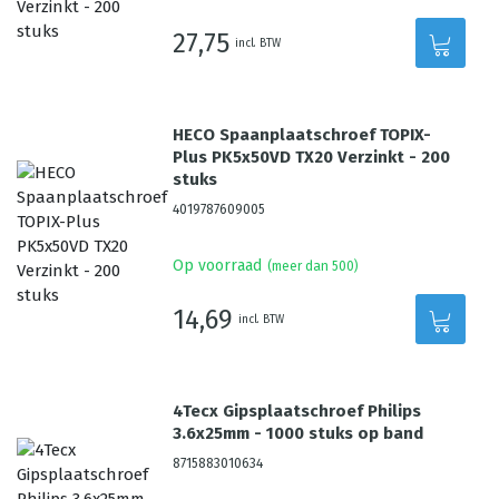
27,75
incl. BTW
HECO Spaanplaatschroef TOPIX-
Plus PK5x50VD TX20 Verzinkt - 200
stuks
4019787609005
Op voorraad
(meer dan 500)
14,69
incl. BTW
4Tecx Gipsplaatschroef Philips
3.6x25mm - 1000 stuks op band
8715883010634