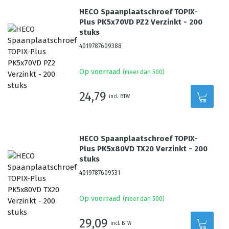
HECO Spaanplaatschroef TOPIX-
Plus PK5x70VD PZ2 Verzinkt - 200
stuks
4019787609388
Op voorraad
(meer dan 500)
24,79
incl. BTW
HECO Spaanplaatschroef TOPIX-
Plus PK5x80VD TX20 Verzinkt - 200
stuks
4019787609531
Op voorraad
(meer dan 500)
29,09
incl. BTW