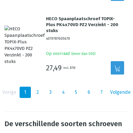
HECO Spaanplaatschroef TOPIX-
Plus PK4x70VD PZ2 Verzinkt - 200
stuks
4019787605670
Op voorraad
(meer dan 500)
27,49
incl. BTW
Vorige
1
2
3
4
5
6
7
Volgende
De verschillende soorten schroeven