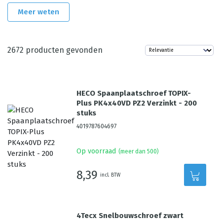
Meer weten
2672
producten gevonden
HECO Spaanplaatschroef TOPIX-
Plus PK4x40VD PZ2 Verzinkt - 200
stuks
4019787604697
Op voorraad
(meer dan 500)
8,39
incl. BTW
4Tecx Snelbouwschroef zwart