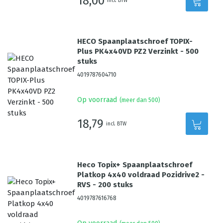
18,00
incl. BTW
HECO Spaanplaatschroef TOPIX-
Plus PK4x40VD PZ2 Verzinkt - 500
stuks
4019787604710
Op voorraad
(meer dan 500)
18,79
incl. BTW
Heco Topix+ Spaanplaatschroef
Platkop 4x40 voldraad Pozidrive2 -
RVS - 200 stuks
4019787616768