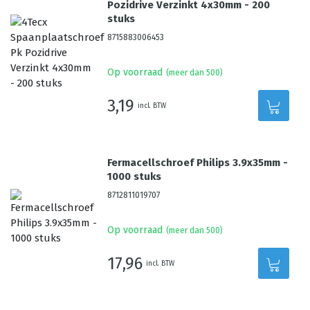
Pozidrive Verzinkt 4x30mm - 200
stuks
8715883006453
Op voorraad
(meer dan 500)
3,19
incl. BTW
Fermacellschroef Philips 3.9x35mm -
1000 stuks
8712811019707
Op voorraad
(meer dan 500)
17,96
incl. BTW