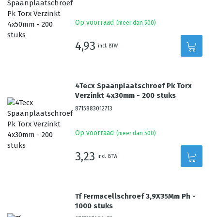
Op voorraad
(meer dan 500)
4,93
incl. BTW
4Tecx Spaanplaatschroef Pk Torx
Verzinkt 4x30mm - 200 stuks
8715883012713
Op voorraad
(meer dan 500)
3,23
incl. BTW
Tf Fermacellschroef 3,9X35Mm Ph -
1000 stuks