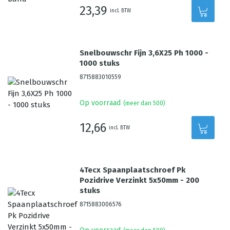
23,39
incl. BTW
Snelbouwschr Fijn 3,6X25 Ph 1000 -
1000 stuks
8715883010559
Op voorraad
(meer dan 500)
12,66
incl. BTW
4Tecx Spaanplaatschroef Pk
Pozidrive Verzinkt 5x50mm - 200
stuks
8715883006576