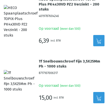
Plus PK4x30VD PZ2 Verzinkt - 200
stuks
4019787604246
Op voorraad
(meer dan 500)
6,39
incl. BTW
Tf Snelbouwschroef Fijn 3,5X25Mm
Ph - 1000 stuks
8717107006317
Op voorraad
(meer dan 500)
15,00
incl. BTW