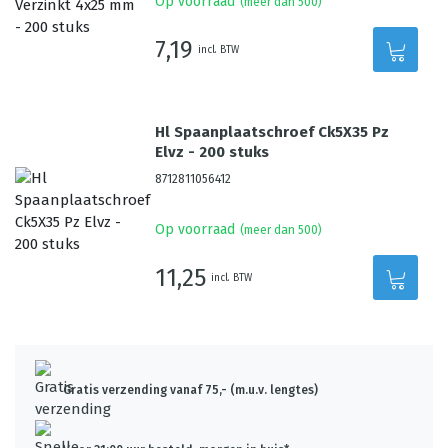
Op voorraad
(meer dan 500)
7,19
incl. BTW
Hl Spaanplaatschroef Ck5X35 Pz
Elvz - 200 stuks
8712811056412
Op voorraad
(meer dan 500)
11,25
incl. BTW
Gratis verzending vanaf 75,- (m.u.v. lengtes)