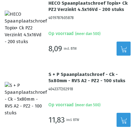
HECO Spaanplaatschroef Topix+ Ck
PZ2 Verzinkt 4.5x16Vd - 200 stuks
4019787605878
Op voorraad
(meer dan 500)
8,09
incl. BTW
S + P Spaanplaatschroef - Ck -
5x80mm - RVS A2 - PZ2 - 100 stuks
4043377202918
Op voorraad
(meer dan 500)
11,83
incl. BTW