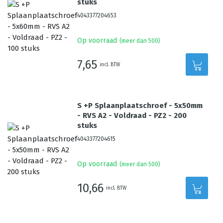
stuks
4043377204653
Op voorraad
(meer dan 500)
7,65
incl. BTW
S +P Splaanplaatschroef - 5x50mm
- RVS A2 - Voldraad - PZ2 - 200
stuks
4043377204615
Op voorraad
(meer dan 500)
10,66
incl. BTW