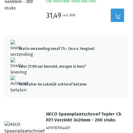
Op voorraad
(meer dan 500)
31,49
incl. BTW
Gratis verzending vanaf 75,- (m.u.v. lengtes)
Voor 21:00 uur besteld, morgen in huis*
Particulier én zakelijk achteraf betalen
HECO Spaanplaatschroef Topix+ Ck
PZ1 Verzinkt 3x20mm - 200 stuks
4019787054409