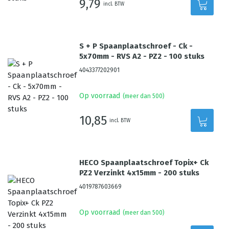
9,79
incl. BTW
S + P Spaanplaatschroef - Ck -
5x70mm - RVS A2 - PZ2 - 100 stuks
4043377202901
Op voorraad
(meer dan 500)
10,85
incl. BTW
HECO Spaanplaatschroef Topix+ Ck
PZ2 Verzinkt 4x15mm - 200 stuks
4019787603669
Op voorraad
(meer dan 500)