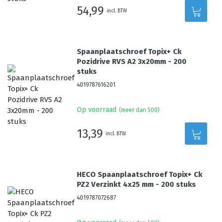
54,99
incl. BTW
Spaanplaatschroef Topix+ Ck
Pozidrive RVS A2 3x20mm - 200
stuks
4019787616201
Op voorraad
(meer dan 500)
13,39
incl. BTW
HECO Spaanplaatschroef Topix+ Ck
PZ2 Verzinkt 4x25 mm - 200 stuks
4019787072687