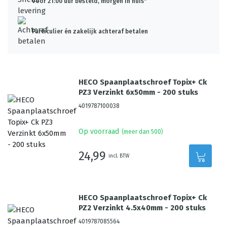
Voor 21:00 uur besteld, morgen in huis*
Particulier én zakelijk achteraf betalen
HECO Spaanplaatschroef Topix+ Ck
PZ3 Verzinkt 6x50mm - 200 stuks
4019787100038
Op voorraad
(meer dan 500)
24,99
incl. BTW
HECO Spaanplaatschroef Topix+ Ck
PZ2 Verzinkt 4.5x40mm - 200 stuks
4019787085564