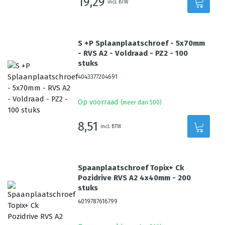
19,29
incl. BTW
S +P Splaanplaatschroef - 5x70mm
- RVS A2 - Voldraad - PZ2 - 100
stuks
4043377204691
Op voorraad
(meer dan 500)
8,51
incl. BTW
Spaanplaatschroef Topix+ Ck
Pozidrive RVS A2 4x40mm - 200
stuks
4019787616799