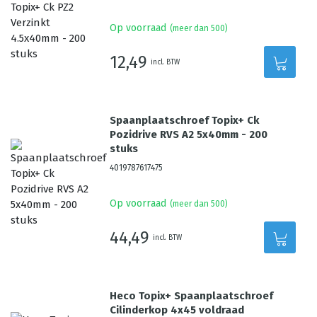
Op voorraad
(meer dan 500)
12,49
incl. BTW
Spaanplaatschroef Topix+ Ck
Pozidrive RVS A2 5x40mm - 200
stuks
4019787617475
Op voorraad
(meer dan 500)
44,49
incl. BTW
Heco Topix+ Spaanplaatschroef
Cilinderkop 4x45 voldraad