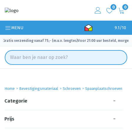
0
0
MENU
9.1/10
Gratis verzending vanaf 75,- (m.u.v. lengtes)
Voor 21:00 uur besteld, morgen 
✓
✓
Home
Bevestigingsmateriaal
Schroeven
Spaanplaatschroeven
Categorie
−
Prijs
−