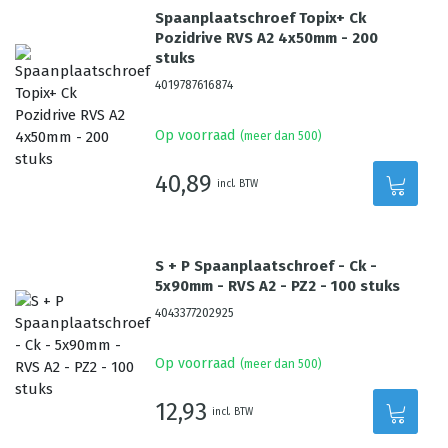
Spaanplaatschroef Topix+ Ck
Pozidrive RVS A2 4x50mm - 200
stuks
4019787616874
Op voorraad
(meer dan 500)
40,89
incl. BTW
S + P Spaanplaatschroef - Ck -
5x90mm - RVS A2 - PZ2 - 100 stuks
4043377202925
Op voorraad
(meer dan 500)
12,93
incl. BTW