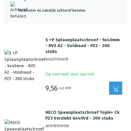
Particulier én zakelijk achteraf betalen
S +P Splaanplaatschroef - 5x40mm
- RVS A2 - Voldraad - PZ2 - 200
stuks
4043377204578
Op voorraad
(meer dan 500)
9,56
incl. BTW
HECO Spaanplaatschroef Topix+ Ck
PZ3 Verzinkt 6x40Vd - 200 stuks
4019787099158