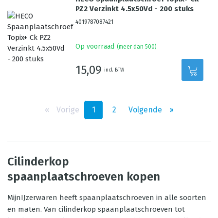
PZ2 Verzinkt 4.5x50Vd - 200 stuks
4019787087421
Op voorraad
(meer dan 500)
15,09
incl. BTW
‹‹
Vorige
1
2
Volgende
››
Cilinderkop
spaanplaatschroeven kopen
MijnIJzerwaren heeft spaanplaatschroeven in alle soorten
en maten. Van cilinderkop spaanplaatschroeven tot