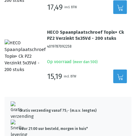
17,49
incl. BTW
HECO Spaanplaatschroef Topix+ Ck
PZ2 Verzinkt 5x35Vd - 200 stuks
4019787092258
Op voorraad
(meer dan 500)
15,19
incl. BTW
Gratis verzending vanaf 75,- (m.u.v. lengtes)
Voor 21:00 uur besteld, morgen in huis*