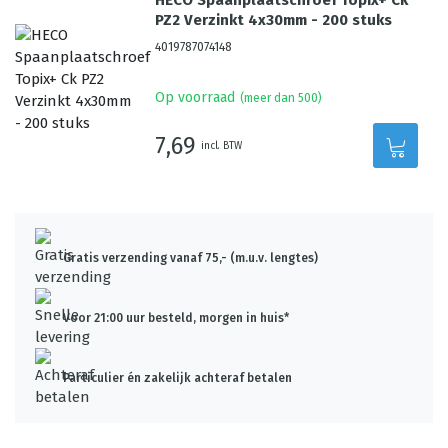
HECO Spaanplaatschroef Topix+ Ck
PZ2 Verzinkt 4x30mm - 200 stuks
4019787074148
Op voorraad
(meer dan 500)
7,69
incl. BTW
Gratis verzending vanaf 75,- (m.u.v. lengtes)
Voor 21:00 uur besteld, morgen in huis*
Particulier én zakelijk achteraf betalen