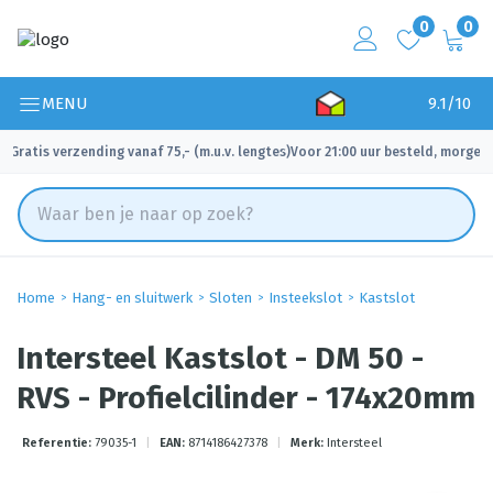
0
0
MENU
9.1/10
Gratis verzending vanaf 75,- (m.u.v. lengtes)
Voor 21:00 uur besteld, morgen 
✓
✓
Home
Hang- en sluitwerk
Sloten
Insteekslot
Kastslot
Intersteel Kastslot - DM 50 -
RVS - Profielcilinder - 174x20mm
Referentie:
79035-1
|
EAN:
8714186427378
|
Merk:
Intersteel