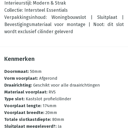
Interieurstijl: Modern & Strak
Collectie: Intersteel Essentials
Verpakkingsinhoud: Woningbouwslot | Sluitplaat |
Bevestigingsmateriaal voor montage | Noot: dit slot
wordt exclusief cilinder geleverd
Kenmerken
Doornmaat
:
50mm
Vorm voorplaat
:
Afgerond
Draairichting
:
Geschikt voor alle draairichtingen
Materiaal voorplaat
:
RVS
Type slot
:
Kastslot profielcilinder
Voorplaat lengte
:
174mm
Voorplaat breedte
:
20mm
Totale slotkastdiepte
:
80mm
Sluitplaat meegeleverd?
:
Ja