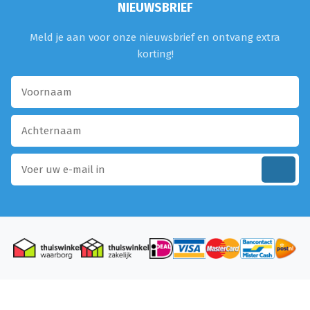
NIEUWSBRIEF
Meld je aan voor onze nieuwsbrief en ontvang extra
korting!