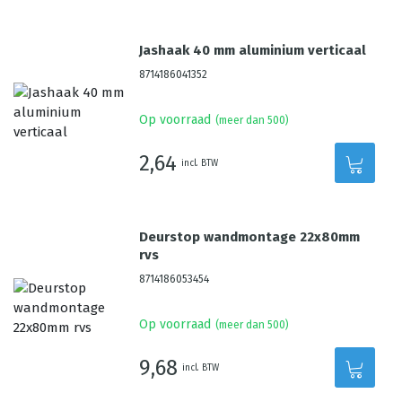
Jashaak 40 mm aluminium verticaal
8714186041352
Op voorraad
(meer dan 500)
2,64
incl. BTW
Deurstop wandmontage 22x80mm
rvs
8714186053454
Op voorraad
(meer dan 500)
9,68
incl. BTW