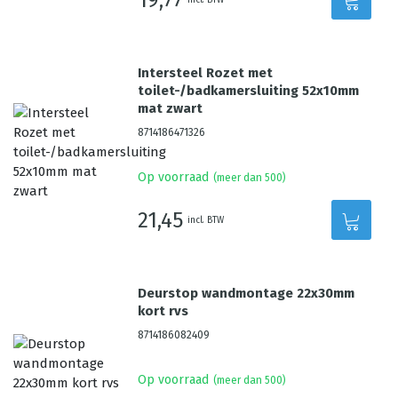
Intersteel Rozet met
toilet-/badkamersluiting 52x10mm
mat zwart
8714186471326
Op voorraad
(meer dan 500)
21,45
incl. BTW
Deurstop wandmontage 22x30mm
kort rvs
8714186082409
Op voorraad
(meer dan 500)