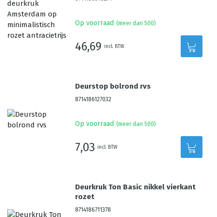
Op voorraad
(meer dan 500)
46,69
incl. BTW
Deurstop bolrond rvs
8714186127032
Op voorraad
(meer dan 500)
7,03
incl. BTW
Deurkruk Ton Basic nikkel vierkant
rozet
8714186711378