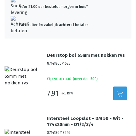
Voor 21:00 uur besteld, morgen in huis*
Particulier én zakelijk achteraf betalen
Deurstop bol 65mm met nokken rvs
8714186071625
Op voorraad
(meer dan 500)
7,91
incl. BTW
Intersteel Loopslot - DM 50 - Wit -
174x20mm - D1/2/3/4
8714186418246