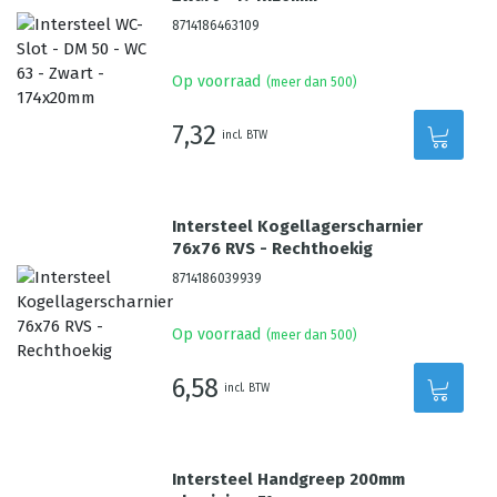
8714186463109
Op voorraad
(meer dan 500)
7,32
incl. BTW
Intersteel Kogellagerscharnier
76x76 RVS - Rechthoekig
8714186039939
Op voorraad
(meer dan 500)
6,58
incl. BTW
Intersteel Handgreep 200mm