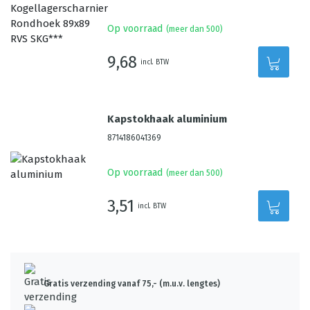
Op voorraad
(meer dan 500)
9,68
incl. BTW
Kapstokhaak aluminium
8714186041369
Op voorraad
(meer dan 500)
3,51
incl. BTW
Gratis verzending vanaf 75,- (m.u.v. lengtes)