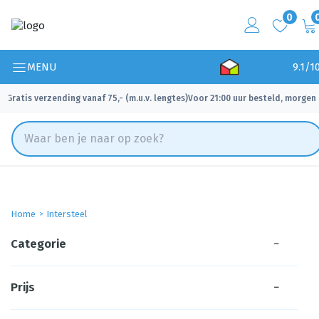
0
MENU
9.1/1
Gratis verzending vanaf 75,- (m.u.v. lengtes)
Voor 21:00 uur besteld, morgen 
✓
✓
Home
Intersteel
Categorie
−
Prijs
−