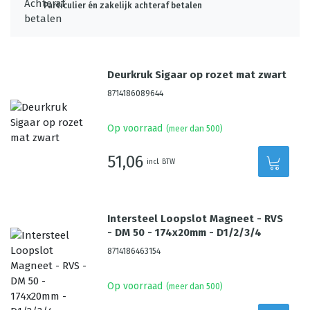
Particulier én zakelijk achteraf betalen
Deurkruk Sigaar op rozet mat zwart
8714186089644
Op voorraad
(meer dan 500)
51,06
incl. BTW
Intersteel Loopslot Magneet - RVS
- DM 50 - 174x20mm - D1/2/3/4
8714186463154
Op voorraad
(meer dan 500)