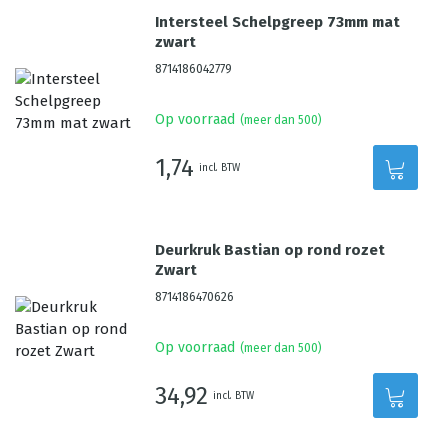
Intersteel Schelpgreep 73mm mat
zwart
8714186042779
Op voorraad
(meer dan 500)
1,74
incl. BTW
Deurkruk Bastian op rond rozet
Zwart
8714186470626
Op voorraad
(meer dan 500)
34,92
incl. BTW