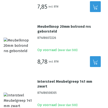
7,85
incl. BTW
Meubelknop 20mm bolrond rvs
geborsteld
8714186072226
Op voorraad
(meer dan 500)
8,78
incl. BTW
Intersteel Meubelgreep 141 mm
zwart
8714186508305
Op voorraad
(meer dan 500)