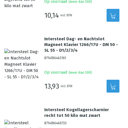
Op voorraad
(meer dan 500)
10,14
incl. BTW
Intersteel Dag- en Nachtslot
Magneet Klavier 1266/17U - DM 50 -
SL 55 - D1/2/3/4
8714186463161
Op voorraad
(meer dan 500)
13,93
incl. BTW
Intersteel Kogellagerscharnier
recht tot 50 kilo mat zwart
8714186460733