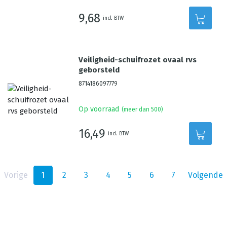
9,68
incl. BTW
Veiligheid-schuifrozet ovaal rvs
geborsteld
8714186097779
Op voorraad
(meer dan 500)
16,49
incl. BTW
Vorige
1
2
3
4
5
6
7
Volgende