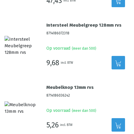
47,43
incl. BTW
Intersteel Meubelgreep 128mm rvs
8714186072318
Op voorraad
(meer dan 500)
9,68
incl. BTW
Meubelknop 13mm rvs
8714186036242
Op voorraad
(meer dan 500)
5,26
incl. BTW