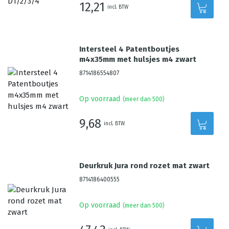
12,21
incl. BTW
Intersteel 4 Patentboutjes
m4x35mm met hulsjes m4 zwart
8714186554807
Op voorraad
(meer dan 500)
9,68
incl. BTW
Deurkruk Jura rond rozet mat zwart
8714186400555
Op voorraad
(meer dan 500)