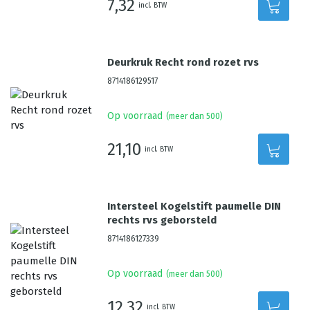
7,32
incl. BTW
Deurkruk Recht rond rozet rvs
8714186129517
Op voorraad
(meer dan 500)
21,10
incl. BTW
Intersteel Kogelstift paumelle DIN
rechts rvs geborsteld
8714186127339
Op voorraad
(meer dan 500)
12,32
incl. BTW