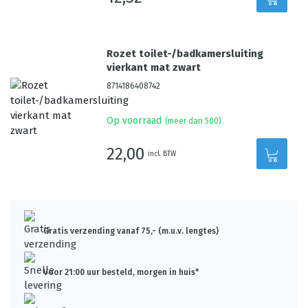
Rozet toilet-/badkamersluiting
vierkant mat zwart
8714186408742
Op voorraad
(meer dan 500)
22,00
incl. BTW
Gratis verzending vanaf 75,- (m.u.v. lengtes)
Voor 21:00 uur besteld, morgen in huis*