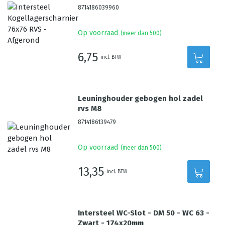
8714186039960
Op voorraad
(meer dan 500)
6,75
incl. BTW
Leuninghouder gebogen hol zadel
rvs M8
8714186139479
Op voorraad
(meer dan 500)
13,35
incl. BTW
Intersteel WC-Slot - DM 50 - WC 63 -
Zwart - 174x20mm