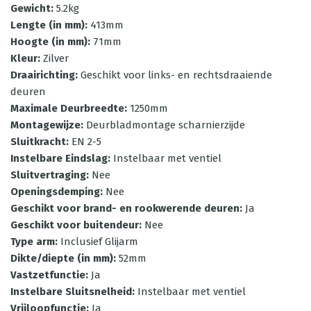
Gewicht
:
5.2kg
Lengte (in mm)
:
413mm
Hoogte (in mm)
:
71mm
Kleur
:
Zilver
Draairichting
:
Geschikt voor links- en rechtsdraaiende
deuren
Maximale Deurbreedte
:
1250mm
Montagewijze
:
Deurbladmontage scharnierzijde
Sluitkracht
:
EN 2-5
Instelbare Eindslag
:
Instelbaar met ventiel
Sluitvertraging
:
Nee
Openingsdemping
:
Nee
Geschikt voor brand- en rookwerende deuren
:
Ja
Geschikt voor buitendeur
:
Nee
Type arm
:
Inclusief Glijarm
Dikte/diepte (in mm)
:
52mm
Vastzetfunctie
:
Ja
Instelbare Sluitsnelheid
:
Instelbaar met ventiel
Vrijloopfunctie
:
Ja