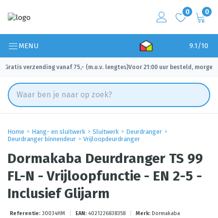
0
0
MENU
9.1/10
Gratis verzending vanaf 75,- (m.u.v. lengtes)
Voor 21:00 uur besteld, morgen 
✓
✓
Home
Hang- en sluitwerk
Sluitwerk
Deurdranger
Deurdranger binnendeur
Vrijloopdeurdranger
Dormakaba Deurdranger TS 99
FL-N - Vrijloopfunctie - EN 2-5 -
Inclusief Glijarm
Referentie:
30034HM
|
EAN:
4021226838358
|
Merk:
Dormakaba