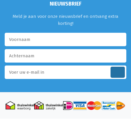
NIEUWSBRIEF
Meld je aan voor onze nieuwsbrief en ontvang extra
korting!