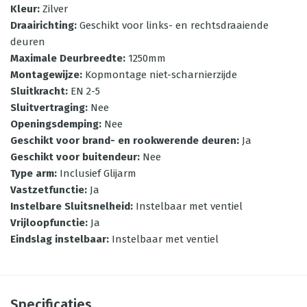
Kleur
:
Zilver
Draairichting
:
Geschikt voor links- en rechtsdraaiende
deuren
Maximale Deurbreedte
:
1250mm
Montagewijze
:
Kopmontage niet-scharnierzijde
Sluitkracht
:
EN 2-5
Sluitvertraging
:
Nee
Openingsdemping
:
Nee
Geschikt voor brand- en rookwerende deuren
:
Ja
Geschikt voor buitendeur
:
Nee
Type arm
:
Inclusief Glijarm
Vastzetfunctie
:
Ja
Instelbare Sluitsnelheid
:
Instelbaar met ventiel
Vrijloopfunctie
:
Ja
Eindslag instelbaar
:
Instelbaar met ventiel
Specificaties