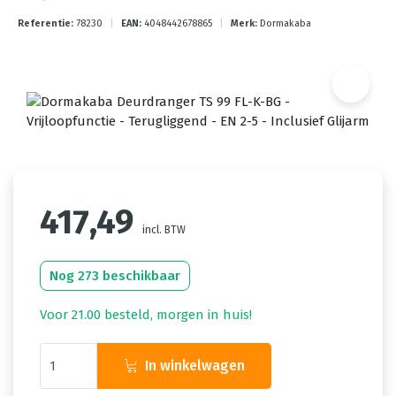
Referentie:
78230
|
EAN:
4048442678865
|
Merk:
Dormakaba
417,49
incl. BTW
Nog 273 beschikbaar
Voor 21.00 besteld, morgen in huis!
In winkelwagen