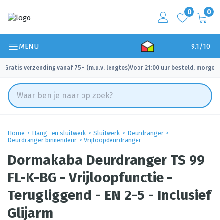
0
0
MENU
9.1/10
Gratis verzending vanaf 75,- (m.u.v. lengtes)
Voor 21:00 uur besteld, morgen 
✓
✓
Home
Hang- en sluitwerk
Sluitwerk
Deurdranger
Deurdranger binnendeur
Vrijloopdeurdranger
Dormakaba Deurdranger TS 99
FL-K-BG - Vrijloopfunctie -
Terugliggend - EN 2-5 - Inclusief
Glijarm