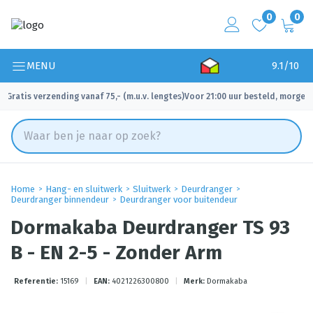
0
0
MENU
9.1/10
Gratis verzending vanaf 75,- (m.u.v. lengtes)
Voor 21:00 uur besteld, morgen 
✓
✓
Home
Hang- en sluitwerk
Sluitwerk
Deurdranger
Deurdranger binnendeur
Deurdranger voor buitendeur
Dormakaba Deurdranger TS 93
B - EN 2-5 - Zonder Arm
Referentie:
15169
|
EAN:
4021226300800
|
Merk:
Dormakaba