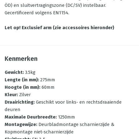
ÖD) en sluitvertragingszone (DC/SV) instelbaar.
Gecertificeerd volgens EN1154.
Let op! Exclusief arm (zie accessoires hieronder)
Kenmerken
Gewicht
:
3.5kg
Lengte (in mm)
:
275mm
Hoogte (in mm)
:
60mm
Kleur
:
Zilver
Draairichting
:
Geschikt voor links- en rechtsdraaiende
deuren
Maximale Deurbreedte
:
1250mm
Montagewijze
:
Deurbladmontage scharnierzijde &
Kopmontage niet-scharnierzijde