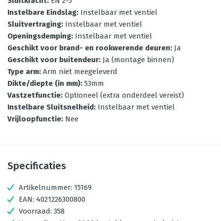
Sluitkracht
:
EN 2-5
Instelbare Eindslag
:
Instelbaar met ventiel
Sluitvertraging
:
Instelbaar met ventiel
Openingsdemping
:
Instelbaar met ventiel
Geschikt voor brand- en rookwerende deuren
:
Ja
Geschikt voor buitendeur
:
Ja (montage binnen)
Type arm
:
Arm niet meegeleverd
Dikte/diepte (in mm)
:
53mm
Vastzetfunctie
:
Optioneel (extra onderdeel vereist)
Instelbare Sluitsnelheid
:
Instelbaar met ventiel
Vrijloopfunctie
:
Nee
Specificaties
Artikelnummer:
15169
EAN:
4021226300800
Voorraad:
358