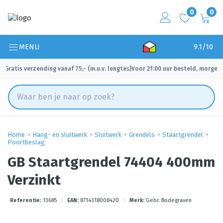
0
0
MENU
9.1/10
Gratis verzending vanaf 75,- (m.u.v. lengtes)
Voor 21:00 uur besteld, morgen 
✓
✓
Home
Hang- en sluitwerk
Sluitwerk
Grendels
Staartgrendel
Poortbeslag
GB Staartgrendel 74404 400mm
Verzinkt
Referentie:
13685
|
EAN:
8714318008420
|
Merk:
Gebr. Bodegraven