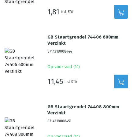
1,81
incl. BTW
GB Staartgrendel 74406 600mm
Verzinkt
8714318008444
Op voorraad
(
39
)
11,45
incl. BTW
GB Staartgrendel 74408 800mm
Verzinkt
8714318008451
Op voorraad
(
20
)