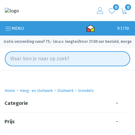
0
0
MENU
9.1/10
Gratis verzending vanaf 75,- (m.u.v. lengtes)
Voor 21:00 uur besteld, morgen 
✓
✓
Home
Hang- en sluitwerk
Sluitwerk
Grendels
Categorie
−
Prijs
−