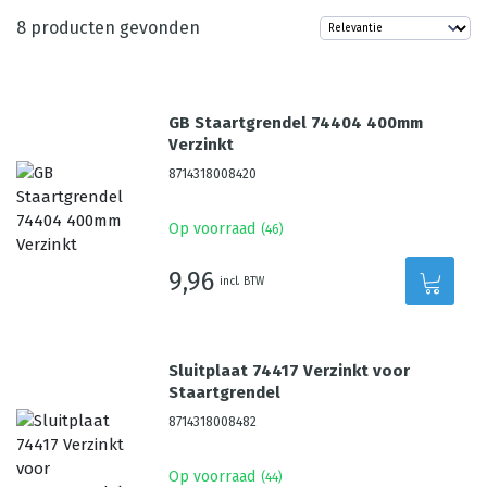
8
producten gevonden
GB Staartgrendel 74404 400mm
Verzinkt
8714318008420
Op voorraad
(
46
)
9,96
incl. BTW
Sluitplaat 74417 Verzinkt voor
Staartgrendel
8714318008482
Op voorraad
(
44
)