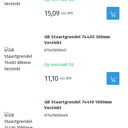
15,09
incl. BTW
GB Staartgrendel 74403 300mm
Verzinkt
8714318008413
Op voorraad
(
13
)
11,10
incl. BTW
GB Staartgrendel 74410 1000mm
Verzinkt
8714318008468