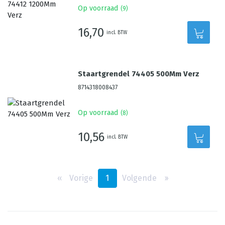
Op voorraad
(
9
)
16,70
incl. BTW
Staartgrendel 74405 500Mm Verz
8714318008437
Op voorraad
(
8
)
10,56
incl. BTW
‹‹
Vorige
1
Volgende
››