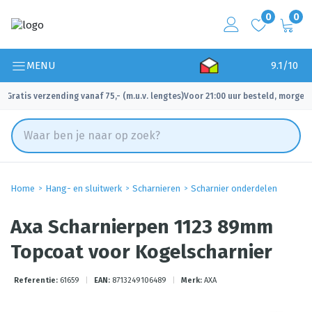
0
0
MENU
9.1/10
Gratis verzending vanaf 75,- (m.u.v. lengtes)
Voor 21:00 uur besteld, morgen 
✓
✓
Home
Hang- en sluitwerk
Scharnieren
Scharnier onderdelen
Axa Scharnierpen 1123 89mm
Topcoat voor Kogelscharnier
Referentie:
61659
|
EAN:
8713249106489
|
Merk:
AXA