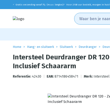
Gratis verzending vanaf 75,- (m.u.v. lengtes)
Voor 21:00 uur besteld, morgen in huis
✓
✓
Home
Hang- en sluitwerk
Sluitwerk
Deurdranger
Deur
Intersteel Deurdranger DR 120 
Inclusief Schaararm
Referentie:
42430
|
EAN:
8714186458471
|
Merk:
Intersteel