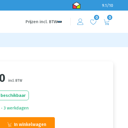
9.1/10
0
0
Prijzen
incl.
BTW
50
incl. BTW
 beschikbaar
1 - 3 werkdagen
In winkelwagen