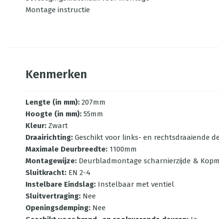
Montage instructie
Kenmerken
Lengte (in mm)
:
207mm
Hoogte (in mm)
:
55mm
Kleur
:
Zwart
Draairichting
:
Geschikt voor links- en rechtsdraaiende 
Maximale Deurbreedte
:
1100mm
Montagewijze
:
Deurbladmontage scharnierzijde & Kopmo
Sluitkracht
:
EN 2-4
Instelbare Eindslag
:
Instelbaar met ventiel
Sluitvertraging
:
Nee
Openingsdemping
:
Nee