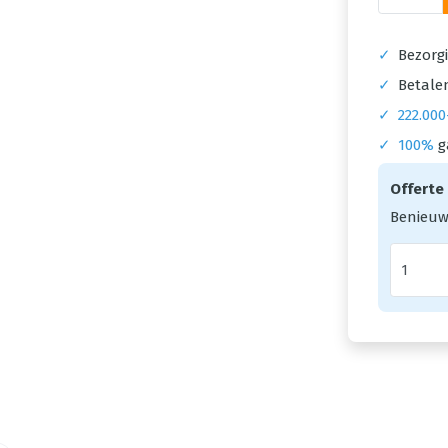
✓
Bezorgi
✓
Betalen
✓
222.000
✓
100%
g
Offerte
Benieuw