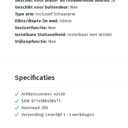
Geschikt voor brand- en rookwerende deuren
:
Ja
Geschikt voor buitendeur
:
Nee
Type arm
:
Inclusief Schaararm
Dikte/diepte (in mm)
:
40mm
Vastzetfunctie
:
Nee
Instelbare Sluitsnelheid
:
Instelbaar met ventiel
Vrijloopfunctie
:
Nee
Specificaties
Artikelnummer:
42430
EAN:
8714186458471
Voorraad:
250
Verzending:
Levertijd 1 - 3 werkdagen