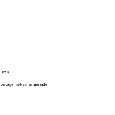
deuren
ntage niet-scharnierzijde