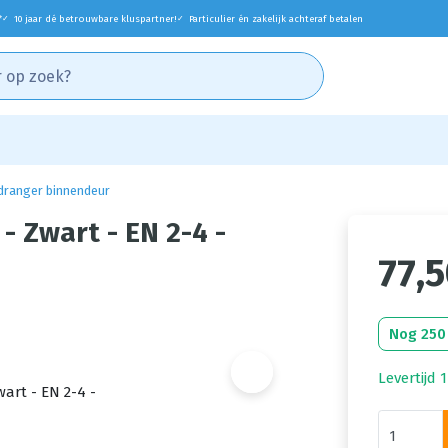
*
10 jaar dé betrouwbare kluspartner!
Particulier én zakelijk achteraf betalen
✓
✓
dranger binnendeur
- Zwart - EN 2-4 -
77,
Nog 250
Levertijd 