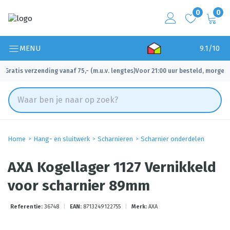
0
0
MENU
9.1/10
Gratis verzending vanaf 75,- (m.u.v. lengtes)
Voor 21:00 uur besteld, morgen 
✓
✓
Home
Hang- en sluitwerk
Scharnieren
Scharnier onderdelen
AXA Kogellager 1127 Vernikkeld
voor scharnier 89mm
Referentie:
36748
|
EAN:
8713249122755
|
Merk:
AXA