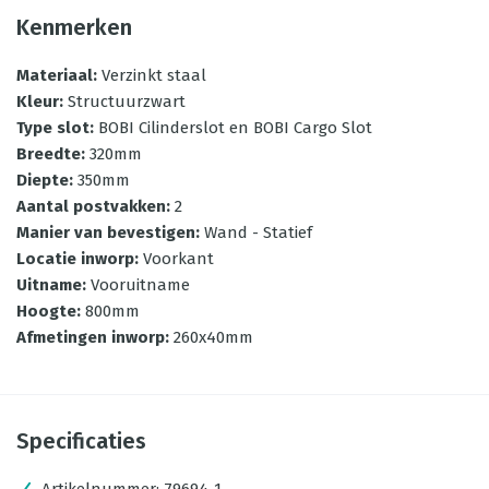
Kenmerken
Materiaal
:
Verzinkt staal
Kleur
:
Structuurzwart
Type slot
:
BOBI Cilinderslot en BOBI Cargo Slot
Breedte
:
320mm
Diepte
:
350mm
Aantal postvakken
:
2
Manier van bevestigen
:
Wand - Statief
Locatie inworp
:
Voorkant
Uitname
:
Vooruitname
Hoogte
:
800mm
Afmetingen inworp
:
260x40mm
Specificaties