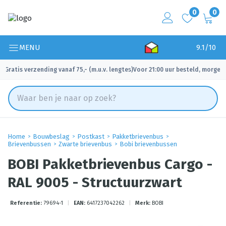
0
0
MENU
9.1/10
Gratis verzending vanaf 75,- (m.u.v. lengtes)
Voor 21:00 uur besteld, morgen 
✓
✓
Home
Bouwbeslag
Postkast
Pakketbrievenbus
Brievenbussen
Zwarte brievenbus
Bobi brievenbussen
BOBI Pakketbrievenbus Cargo -
RAL 9005 - Structuurzwart
Referentie:
79694-1
|
EAN:
6417237042262
|
Merk:
BOBI