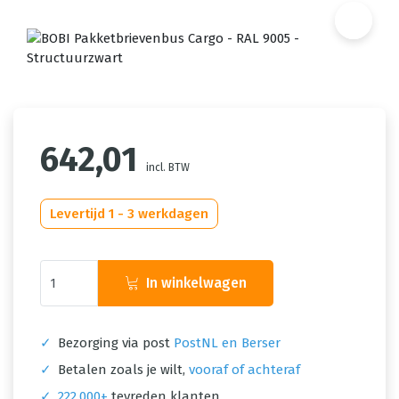
642,01
incl. BTW
Levertijd 1 - 3 werkdagen
In winkelwagen
✓
Bezorging via post
PostNL en Berser
✓
Betalen zoals je wilt,
vooraf of achteraf
✓
222.000+
tevreden klanten