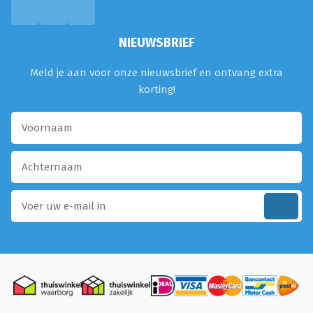
NIEUWSBRIEF
Meld je aan voor onze nieuwsbrief en ontvang extra
korting!