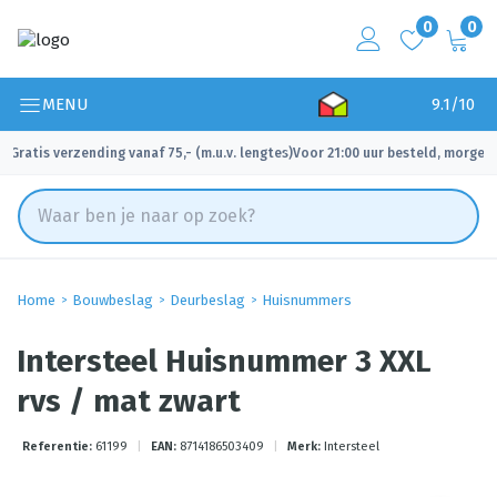
0
0
MENU
9.1/10
Gratis verzending vanaf 75,- (m.u.v. lengtes)
Voor 21:00 uur besteld, morgen 
✓
✓
Home
Bouwbeslag
Deurbeslag
Huisnummers
Intersteel Huisnummer 3 XXL
rvs / mat zwart
Referentie:
61199
|
EAN:
8714186503409
|
Merk:
Intersteel