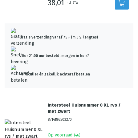
38,01
incl. BTW
Gratis verzending vanaf 75,- (m.u.v. lengtes)
Voor 21:00 uur besteld, morgen in huis*
Particulier én zakelijk achteraf betalen
Intersteel Huisnummer 0 XL rvs /
mat zwart
8714186503270
Op voorraad
(
46
)