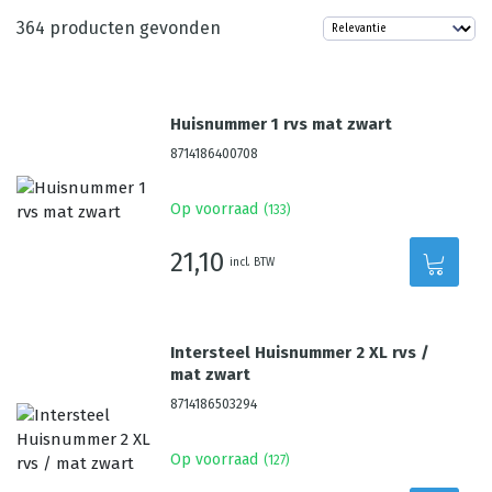
364
producten gevonden
Huisnummer 1 rvs mat zwart
8714186400708
Op voorraad
(
133
)
21,10
incl. BTW
Intersteel Huisnummer 2 XL rvs /
mat zwart
8714186503294
Op voorraad
(
127
)