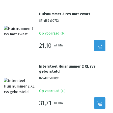
Huisnummer 3 rvs mat zwart
8714186400722
Op voorraad
(
34
)
21,10
incl. BTW
Intersteel Huisnummer 2 XL rvs
geborsteld
8714186503096
Op voorraad
(
33
)
31,71
incl. BTW