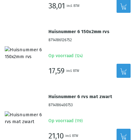
38,01
incl. BTW
Huisnummer 6 150x2mm rvs
8714186126752
Op voorraad
(
124
)
17,59
incl. BTW
Huisnummer 6 rvs mat zwart
8714186400753
Op voorraad
(
119
)
21,10
incl. BTW