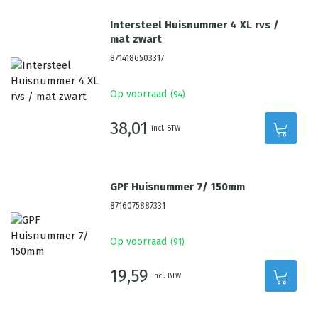
Intersteel Huisnummer 4 XL rvs /
mat zwart
8714186503317
Op voorraad
(
94
)
38,01
incl. BTW
GPF Huisnummer 7/ 150mm
8716075887331
Op voorraad
(
91
)
19,59
incl. BTW