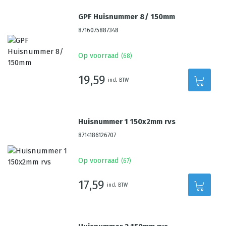
GPF Huisnummer 8/ 150mm
8716075887348
Op voorraad
(
68
)
19,59
incl. BTW
Huisnummer 1 150x2mm rvs
8714186126707
Op voorraad
(
67
)
17,59
incl. BTW