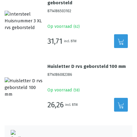
geborsteld
8714186503102
Op voorraad
(
62
)
31,71
incl. BTW
Huisletter D rvs geborsteld 100 mm
8714186082386
Op voorraad
(
58
)
26,26
incl. BTW