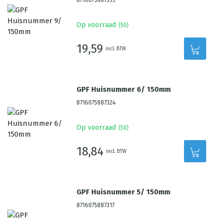
8716075887355
Op voorraad
(
50
)
19,59
incl. BTW
GPF Huisnummer 6/ 150mm
8716075887324
Op voorraad
(
50
)
18,84
incl. BTW
GPF Huisnummer 5/ 150mm
8716075887317