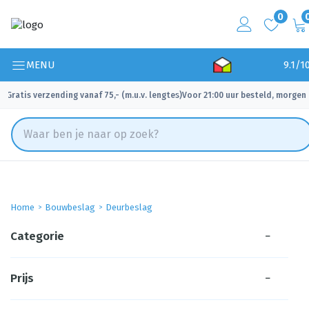
0
MENU
9.1/1
Gratis verzending vanaf 75,- (m.u.v. lengtes)
Voor 21:00 uur besteld, morgen 
✓
✓
Home
Bouwbeslag
Deurbeslag
Categorie
−
Prijs
−