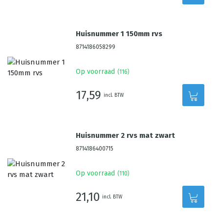
Huisnummer 1 150mm rvs
8714186058299
Op voorraad
(
116
)
17,59
incl. BTW
Huisnummer 2 rvs mat zwart
8714186400715
Op voorraad
(
110
)
21,10
incl. BTW