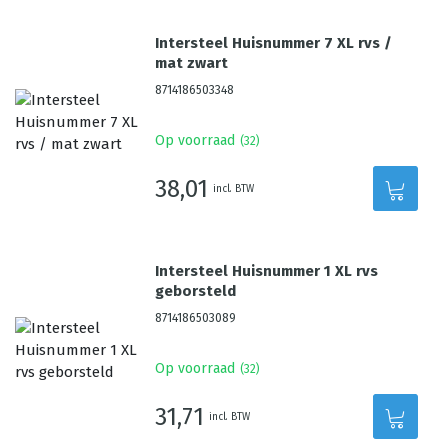
Intersteel Huisnummer 7 XL rvs /
mat zwart
8714186503348
Op voorraad
(
32
)
38,01
incl. BTW
Intersteel Huisnummer 1 XL rvs
geborsteld
8714186503089
Op voorraad
(
32
)
31,71
incl. BTW