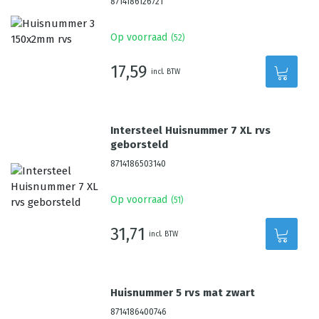
8714186126721
Op voorraad
(
52
)
17,59
incl. BTW
Intersteel Huisnummer 7 XL rvs
geborsteld
8714186503140
Op voorraad
(
51
)
31,71
incl. BTW
Huisnummer 5 rvs mat zwart
8714186400746