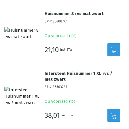
Huisnummer 8 rvs mat zwart
8714186400777
Op voorraad
(
103
)
21,10
incl. BTW
Intersteel Huisnummer 1 XL rvs /
mat zwart
8714186503287
Op voorraad
(
102
)
38,01
incl. BTW