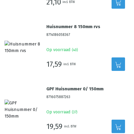
21,10
incl. BTW
Huisnummer 8 150mm rvs
8714186058367
Op voorraad
(
40
)
17,59
incl. BTW
GPF Huisnummer 0/ 150mm
8716075887263
Op voorraad
(
37
)
19,59
incl. BTW