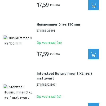
17,59
incl. BTW
Huisnummer 0 rvs 150 mm
8714186126691
Op voorraad
(
48
)
17,59
incl. BTW
Intersteel Huisnummer 3 XL rvs /
mat zwart
8714186503300
Op voorraad
(
47
)