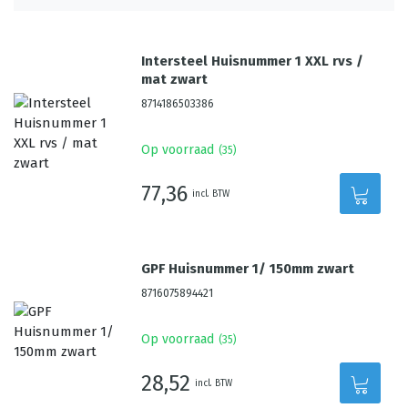
Intersteel Huisnummer 1 XXL rvs /
mat zwart
8714186503386
Op voorraad
(
35
)
77,36
incl. BTW
GPF Huisnummer 1/ 150mm zwart
8716075894421
Op voorraad
(
35
)
28,52
incl. BTW