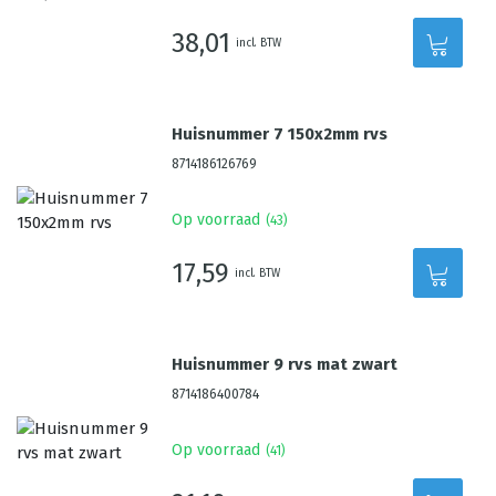
38,01
incl. BTW
Huisnummer 7 150x2mm rvs
8714186126769
Op voorraad
(
43
)
17,59
incl. BTW
Huisnummer 9 rvs mat zwart
8714186400784
Op voorraad
(
41
)