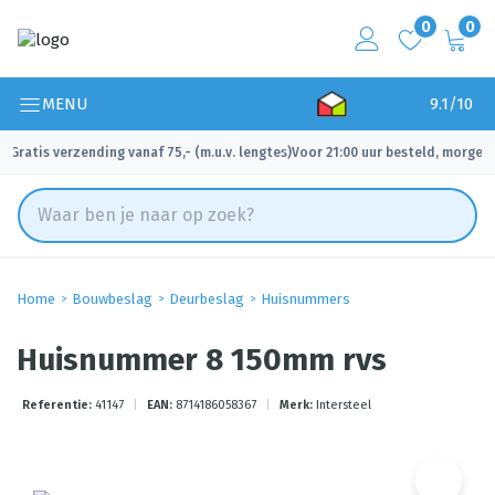
0
0
MENU
9.1/10
Gratis verzending vanaf 75,- (m.u.v. lengtes)
Voor 21:00 uur besteld, morgen 
✓
✓
Home
Bouwbeslag
Deurbeslag
Huisnummers
Huisnummer 8 150mm rvs
Referentie:
41147
|
EAN:
8714186058367
|
Merk:
Intersteel