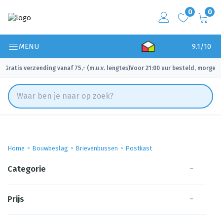
0
0
MENU
9.1/10
Gratis verzending vanaf 75,- (m.u.v. lengtes)
Voor 21:00 uur besteld, morgen 
✓
✓
Home
Bouwbeslag
Brievenbussen
Postkast
Categorie
−
Prijs
−