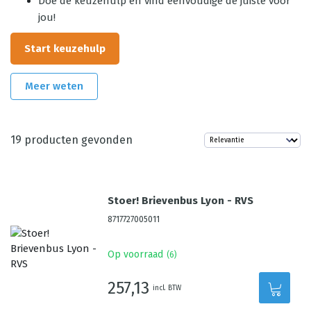
Doe de keuzehulp en vind eenvoudige de juiste voor
jou!
Start keuzehulp
Meer weten
19
producten gevonden
Stoer! Brievenbus Lyon - RVS
8717727005011
Op voorraad
(
6
)
257,13
incl. BTW