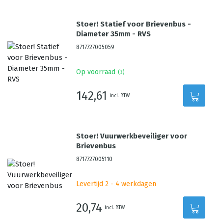
Stoer! Statief voor Brievenbus -
Diameter 35mm - RVS
8717727005059
Op voorraad
(
3
)
142,61
incl. BTW
Stoer! Vuurwerkbeveiliger voor
Brievenbus
8717727005110
Levertijd 2 - 4 werkdagen
20,74
incl. BTW