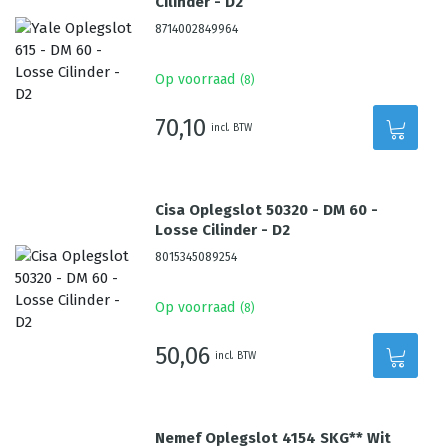
Cilinder - D2
8714002849964
Op voorraad
(
8
)
70,10
incl. BTW
Cisa Oplegslot 50320 - DM 60 -
Losse Cilinder - D2
8015345089254
Op voorraad
(
8
)
50,06
incl. BTW
Nemef Oplegslot 4154 SKG** Wit