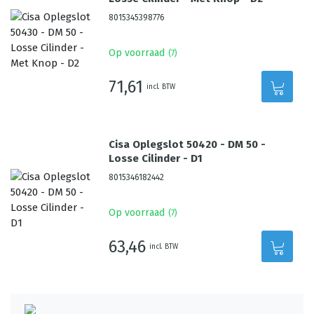
8015345398776
Op voorraad
(
7
)
71,61
incl. BTW
Cisa Oplegslot 50420 - DM 50 -
Losse Cilinder - D1
8015346182442
Op voorraad
(
7
)
63,46
incl. BTW