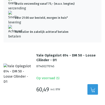
Gratis verzending vanaf 75,- (m.u.v. lengtes)
Voor 21:00 uur besteld, morgen in huis*
Particulier én zakelijk achteraf betalen
Yale Oplegslot 614 - DM 50 - Losse
Cilinder - D1
8714002770145
Op voorraad
(
5
)
60,49
incl. BTW