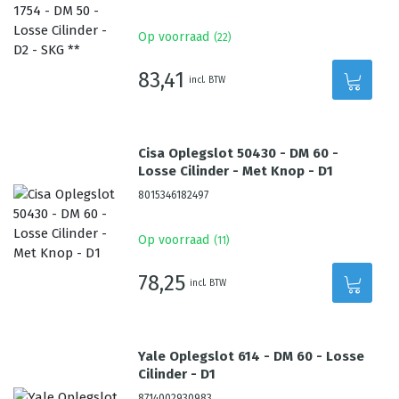
Op voorraad
(
22
)
83,41
incl. BTW
Cisa Oplegslot 50430 - DM 60 -
Losse Cilinder - Met Knop - D1
8015346182497
Op voorraad
(
11
)
78,25
incl. BTW
Yale Oplegslot 614 - DM 60 - Losse
Cilinder - D1
8714002930983