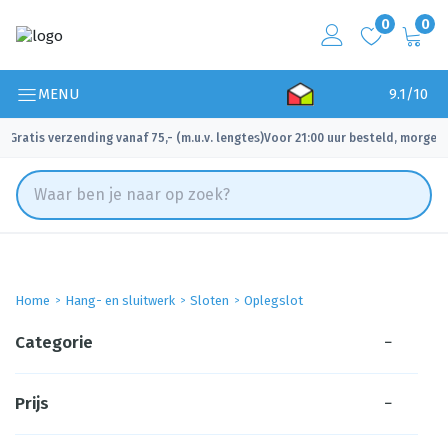
0
0
MENU
9.1/10
Gratis verzending vanaf 75,- (m.u.v. lengtes)
Voor 21:00 uur besteld, morgen 
✓
✓
Home
Hang- en sluitwerk
Sloten
Oplegslot
Categorie
−
Prijs
−