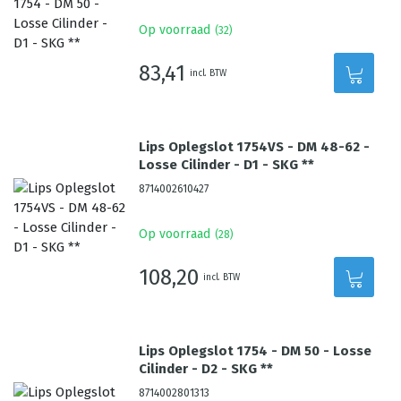
Op voorraad
(
32
)
83,41
incl. BTW
Lips Oplegslot 1754VS - DM 48-62 -
Losse Cilinder - D1 - SKG **
8714002610427
Op voorraad
(
28
)
108,20
incl. BTW
Lips Oplegslot 1754 - DM 50 - Losse
Cilinder - D2 - SKG **
8714002801313