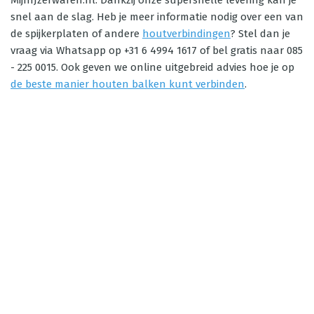
MijnIJzerwaren.nl. Dankzij onze supersnelle levering kan je
snel aan de slag. Heb je meer informatie nodig over een van
de spijkerplaten of andere
houtverbindingen
? Stel dan je
vraag via Whatsapp op +31 6 4994 1617 of bel gratis naar 085
- 225 0015. Ook geven we online uitgebreid advies hoe je op
de beste manier houten balken kunt verbinden
.