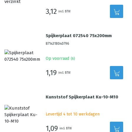
3,12
incl. BTW
Spijkerplaat 072540 75x200mm
8714318040796
Op voorraad
(
6
)
1,19
incl. BTW
Kunststof Spijkerplaat Ku-10-M10
Levertijd 4 tot 10 werkdagen
1,09
incl. BTW