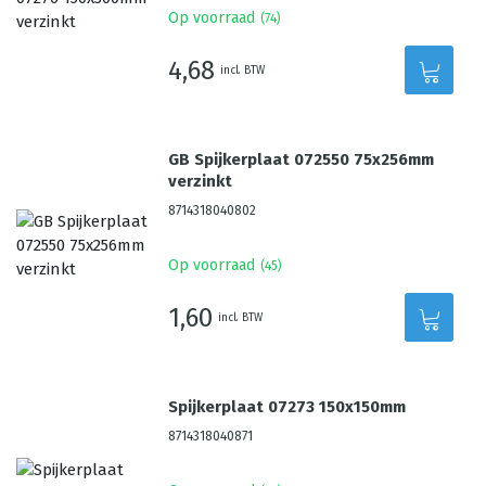
Op voorraad
(
74
)
4,68
incl. BTW
GB Spijkerplaat 072550 75x256mm
verzinkt
8714318040802
Op voorraad
(
45
)
1,60
incl. BTW
Spijkerplaat 07273 150x150mm
8714318040871