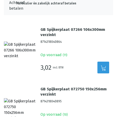
Particulier én zakelijk achteraf betalen
GB Spijkerplaat 07266 106x300mm
verzinkt
8714318040864
Op voorraad
(
11
)
3,02
incl. BTW
GB Spijkerplaat 072750 150x256mm
verzinkt
8714318040895
Op voorraad
(
10
)