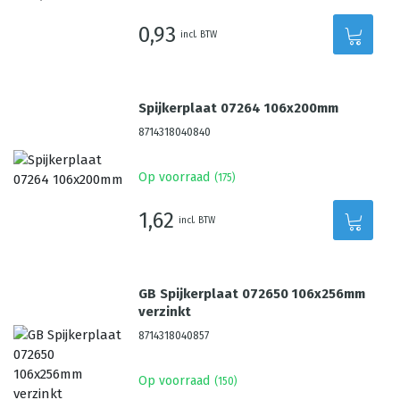
0,93
incl. BTW
Spijkerplaat 07264 106x200mm
8714318040840
Op voorraad
(
175
)
1,62
incl. BTW
GB Spijkerplaat 072650 106x256mm
verzinkt
8714318040857
Op voorraad
(
150
)