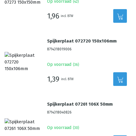
Op voorraad
(
42
)
1,96
incl. BTW
Spijkerplaat 072720 150x106mm
8714318019006
Op voorraad
(
36
)
1,39
incl. BTW
Spijkerplaat 07261 106X 50mm
8714318040826
Op voorraad
(
30
)