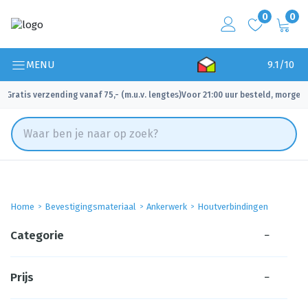
0
0
MENU
9.1/10
Gratis verzending vanaf 75,- (m.u.v. lengtes)
Voor 21:00 uur besteld, morgen 
✓
✓
Home
Bevestigingsmateriaal
Ankerwerk
Houtverbindingen
Categorie
−
Prijs
−