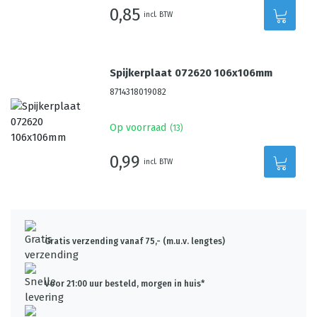
0,85
incl. BTW
Spijkerplaat 072620 106x106mm
8714318019082
Op voorraad
(
13
)
0,99
incl. BTW
Gratis verzending vanaf 75,- (m.u.v. lengtes)
Voor 21:00 uur besteld, morgen in huis*