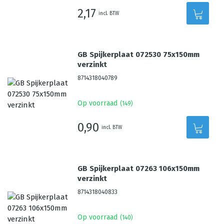
2,17
incl. BTW
GB Spijkerplaat 072530 75x150mm
verzinkt
8714318040789
Op voorraad
(
149
)
0,90
incl. BTW
GB Spijkerplaat 07263 106x150mm
verzinkt
8714318040833
Op voorraad
(
140
)