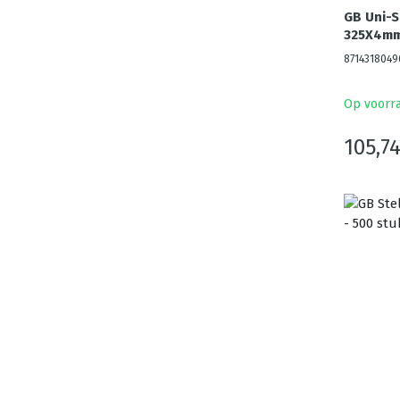
GB Uni-
325X4mm 
8714318049
Op voorr
105,7