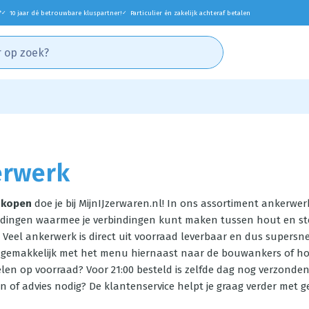
*
10 jaar dé betrouwbare kluspartner!
Particulier én zakelijk achteraf betalen
✓
✓
erwerk
 kopen
doe je bij MijnIJzerwaren.nl! In ons assortiment ankerwe
dingen waarmee je verbindingen kunt maken tussen hout en stee
kt. Veel ankerwerk is direct uit voorraad leverbaar en dus supersne
r gemakkelijk met het menu hiernaast naar de bouwankers of hou
elen op voorraad? Voor 21:00 besteld is zelfde dag nog verzonden
n of advies nodig? De klantenservice helpt je graag verder met ge