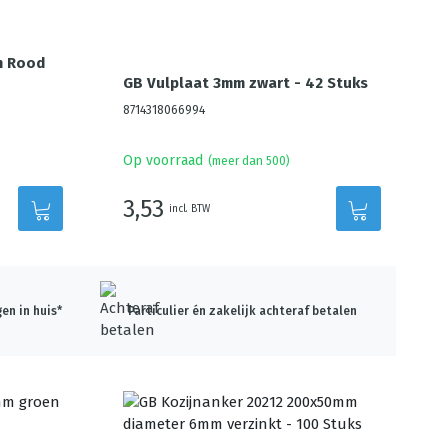
m Rood
GB Vulplaat 3mm zwart - 42 Stuks
8714318066994
Op voorraad
(meer dan 500)
3,53
incl. BTW
en in huis*
Particulier én zakelijk achteraf betalen