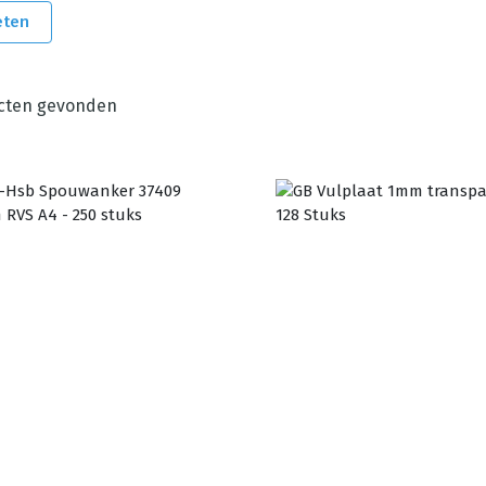
eten
cten gevonden