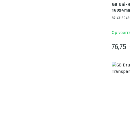
GB Uni-
160x4mm 
8714318048
Op voorr
76,75
i