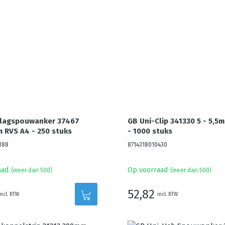
Slagspouwanker 37467
GB Uni-Clip 341330 5 - 5,5
RVS A4 - 250 stuks
- 1000 stuks
388
8714318010430
aad
Op voorraad
(meer dan 500)
(meer dan 500)
52,82
incl. BTW
incl. BTW