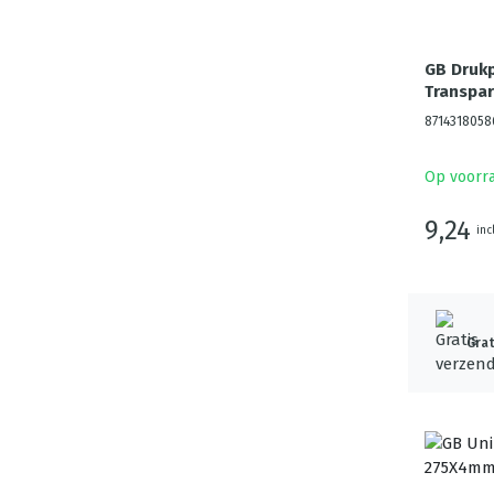
GB Druk
Transpar
8714318058
Op voorr
9,24
inc
Grat