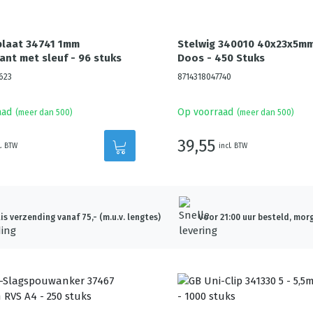
plaat 34741 1mm
Stelwig 340010 40x23x5m
ant met sleuf - 96 stuks
Doos - 450 Stuks
623
8714318047740
aad
Op voorraad
(meer dan 500)
(meer dan 500)
39,55
l. BTW
incl. BTW
is verzending vanaf 75,- (m.u.v. lengtes)
Voor 21:00 uur besteld, morg