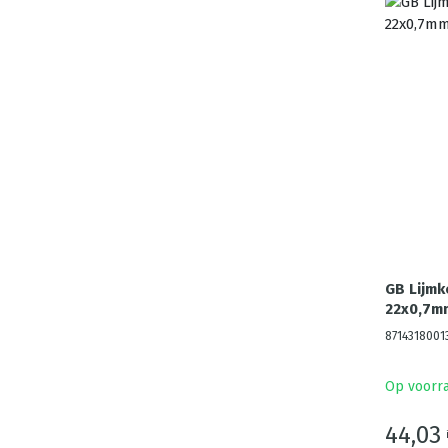
GB Lijmk
22x0,7mm
8714318001
Op voorr
44,03