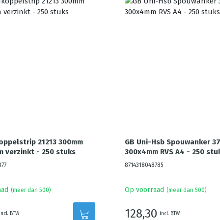
oppelstrip 21213 300mm
GB Uni-Hsb Spouwanker 3
 verzinkt - 250 stuks
300x4mm RVS A4 - 250 stu
377
8714318048785
aad
Op voorraad
(meer dan 500)
(meer dan 500)
128,30
incl. BTW
incl. BTW