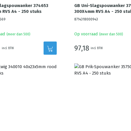
Slagspouwanker 374653
GB Uni-Slagspouwanker 3
RVS A4 - 250 stuks
300X4mm RVS A4 - 250 stu
669
8714318000943
aad
Op voorraad
(meer dan 500)
(meer dan 500)
4
97,18
incl. BTW
incl. BTW