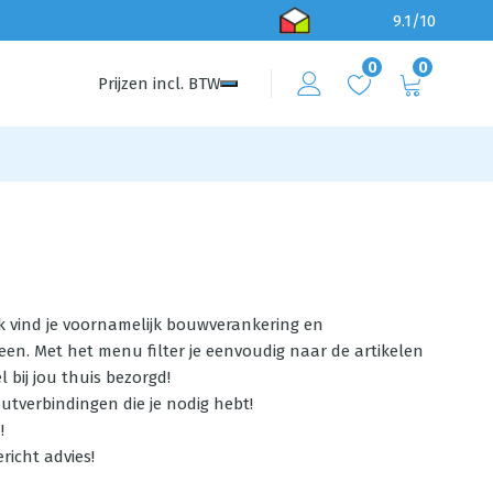
9.1/10
0
0
Prijzen
incl.
BTW
rk vind je voornamelijk bouwverankering en
n. Met het menu filter je eenvoudig naar de artikelen
l bij jou thuis bezorgd!
tverbindingen die je nodig hebt!
!
richt advies!