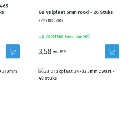
7465
ks
GB Vulplaat 5mm rood - 26 Stuks
8714318067304
Op voorraad
(meer dan 500)
3,58
incl. BTW