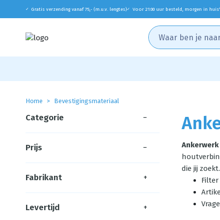
Gratis verzending vanaf 75,- (m.u.v. lengtes)
Voor 21:00 uur besteld, morgen in huis
✓
✓
Home
Bevestigingsmateriaal
Categorie
−
Ank
Ankerwerk
Prijs
−
houtverbin
die jij zoe
Fabrikant
+
Filte
Artik
Vrage
Levertijd
+