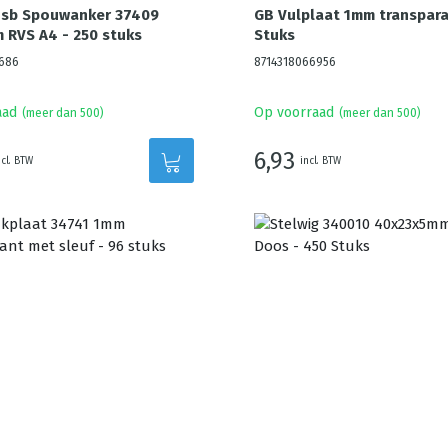
Hsb Spouwanker 37409
GB Vulplaat 1mm transpara
RVS A4 - 250 stuks
Stuks
686
8714318066956
aad
Op voorraad
(meer dan 500)
(meer dan 500)
6,93
ncl. BTW
incl. BTW