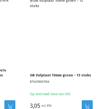
7414
ks
GB Vulplaat 10mm groen - 13 stuks
8714318067366
Op voorraad
(meer dan 500)
3,05
incl. BTW