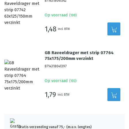
8714318041342
Op voorraad
(
108
)
1,48
incl. BTW
GB Raveeldrager met strip 07764
75x175/200mm verzinkt
8714318041397
Op voorraad
(
103
)
1,79
incl. BTW
Gratis verzending vanaf 75,- (m.u.v. lengtes)