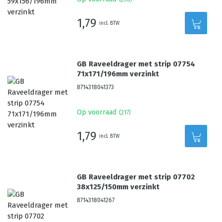
1,79
incl. BTW
GB Raveeldrager met strip 07754
71x171/196mm verzinkt
8714318041373
Op voorraad
(
217
)
1,79
incl. BTW
GB Raveeldrager met strip 07702
38x125/150mm verzinkt
8714318041267