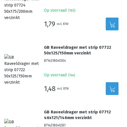
Op voorraad
(
165
)
1,79
incl. BTW
GB Raveeldrager met strip 07722
50x125/150mm verzinkt
8714318041304
Op voorraad
(
144
)
1,48
incl. BTW
GB Raveeldrager met strip 07712
46x121/146mm verzinkt
8714318041281