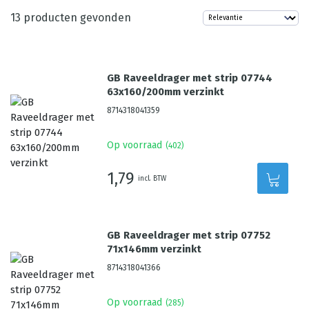
13
producten gevonden
GB Raveeldrager met strip 07744
63x160/200mm verzinkt
8714318041359
Op voorraad
(
402
)
1,79
incl. BTW
GB Raveeldrager met strip 07752
71x146mm verzinkt
8714318041366
Op voorraad
(
285
)