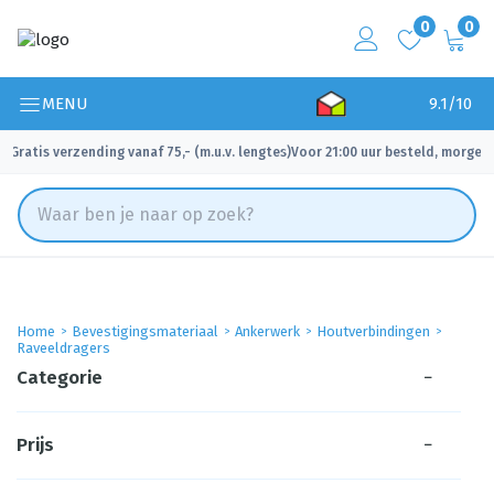
0
0
MENU
9.1/10
Gratis verzending vanaf 75,- (m.u.v. lengtes)
Voor 21:00 uur besteld, morgen 
✓
✓
Home
Bevestigingsmateriaal
Ankerwerk
Houtverbindingen
Raveeldragers
Categorie
−
Prijs
−