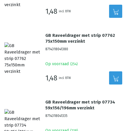
1,48
incl. BTW
GB Raveeldrager met strip 07762
75x150mm verzinkt
8714318041380
Op voorraad
(
254
)
1,48
incl. BTW
GB Raveeldrager met strip 07734
59x156/196mm verzinkt
8714318041335
Op voorraad
(
238
)