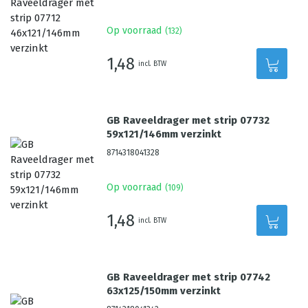
Op voorraad
(
132
)
1,48
incl. BTW
GB Raveeldrager met strip 07732
59x121/146mm verzinkt
8714318041328
Op voorraad
(
109
)
1,48
incl. BTW
GB Raveeldrager met strip 07742
63x125/150mm verzinkt