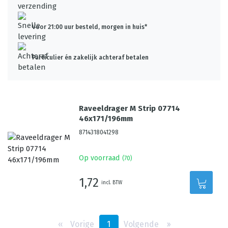
Voor 21:00 uur besteld, morgen in huis*
Particulier én zakelijk achteraf betalen
Raveeldrager M Strip 07714
46x171/196mm
8714318041298
Op voorraad
(
70
)
1,72
incl. BTW
‹‹
Vorige
1
Volgende
››