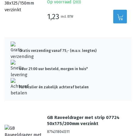
Op voorraad
(
203
)
1,23
incl. BTW
Gratis verzending vanaf 75,- (m.u.v. lengtes)
Voor 21:00 uur besteld, morgen in huis*
Particulier én zakelijk achteraf betalen
GB Raveeldrager met strip 07724
50x175/200mm verzinkt
8714318041311