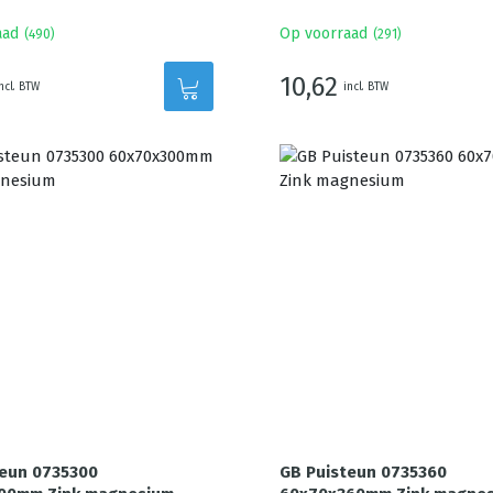
aad
Op voorraad
(
490
)
(
291
)
10,62
ncl. BTW
incl. BTW
teun 0735300
GB Puisteun 0735360