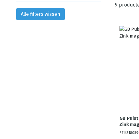
9
product
Alle filters wissen
GB Puis
Zink ma
8714318059