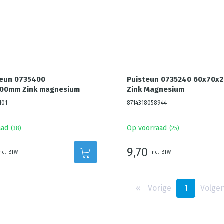
teun 0735400
Puisteun 0735240 60x70x
00mm Zink magnesium
Zink Magnesium
101
8714318058944
aad
Op voorraad
(
38
)
(
25
)
9,70
ncl. BTW
incl. BTW
‹‹
Vorige
1
Volge