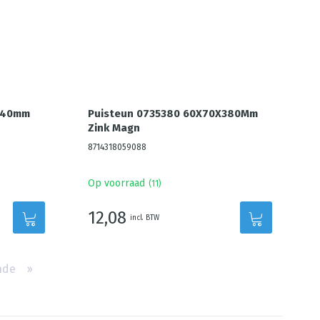
240mm
Puisteun 0735380 60X70X380Mm
Zink Magn
8714318059088
Op voorraad
(
11
)
12,08
incl. BTW
nde
››