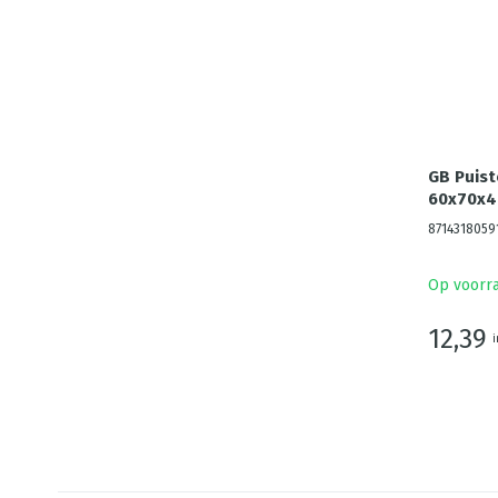
GB Puis
60x70x4
8714318059
Op voorr
12,39
i