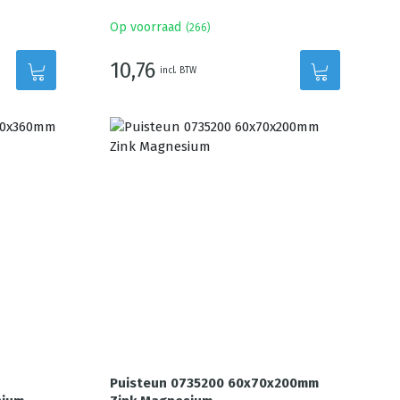
Op voorraad
(
266
)
10,76
incl. BTW
Puisteun 0735200 60x70x200mm