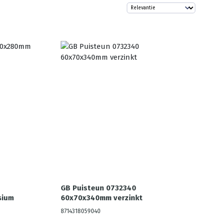
GB Puisteun 0732340
sium
60x70x340mm verzinkt
8714318059040