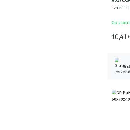
60x70x3
8714318059
Op voorr
10,41
i
Grat