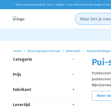
Gratis verzending vanaf 75,- (m.u.v. lengtes)
Voor 21:00 uur besteld, morgen in huis
✓
✓
Home
Bevestigingsmateriaal
Ankerwerk
Houtverbindinge
Categorie
−
Pui-
Puisteunen
Prijs
−
puisteunen 
MijnIJzerwa
Fabrikant
+
Meer w
Levertijd
+