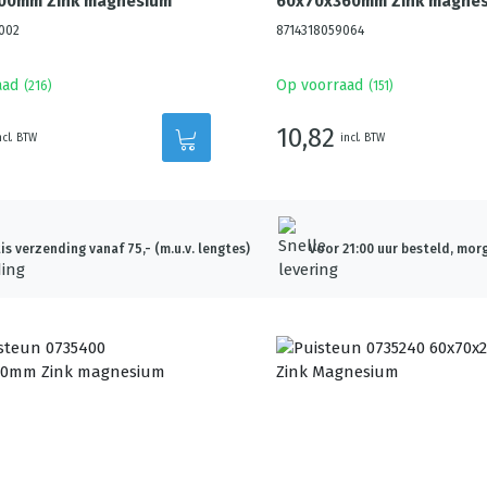
00mm Zink magnesium
60x70x360mm Zink magne
002
8714318059064
aad
Op voorraad
(
216
)
(
151
)
10,82
ncl. BTW
incl. BTW
is verzending vanaf 75,- (m.u.v. lengtes)
Voor 21:00 uur besteld, morg