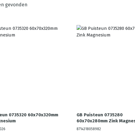
en gevonden
teun 0735320 60x70x320mm
GB Puisteun 0735280
gnesium
60x70x280mm Zink Magne
026
8714318058982