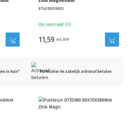
sium
Zink Magnesium
8714318058883
Op voorraad
(
57
)
11,59
incl. BTW
en in huis*
Particulier én zakelijk achteraf betalen