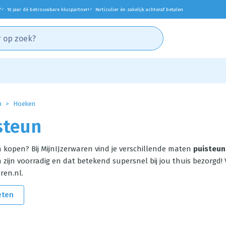
*
10 jaar dé betrouwbare kluspartner!
Particulier én zakelijk achteraf betalen
✓
✓
n
Hoeken
steun
 kopen? Bij MijnIJzerwaren vind je verschillende maten
puisteun
zijn voorradig en dat betekend supersnel bij jou thuis bezorgd! 
ren.nl.
eten