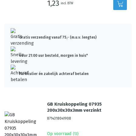
1,23
incl. BTW
Gratis verzending vanaf 75,- (m.u.v. lengtes)
Voor 21:00 uur besteld, morgen in huis*
Particulier én zakelijk achteraf betalen
GB Kruiskoppeling 07935
200x30x30x3mm verzinkt
8714318041908
Op voorraad
(
13
)