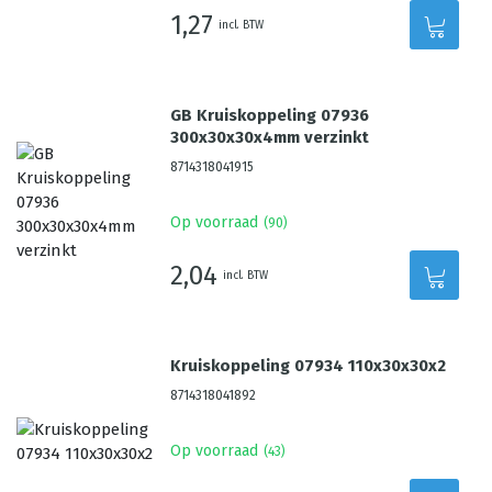
1,27
incl. BTW
GB Kruiskoppeling 07936
300x30x30x4mm verzinkt
8714318041915
Op voorraad
(
90
)
2,04
incl. BTW
Kruiskoppeling 07934 110x30x30x2
8714318041892
Op voorraad
(
43
)