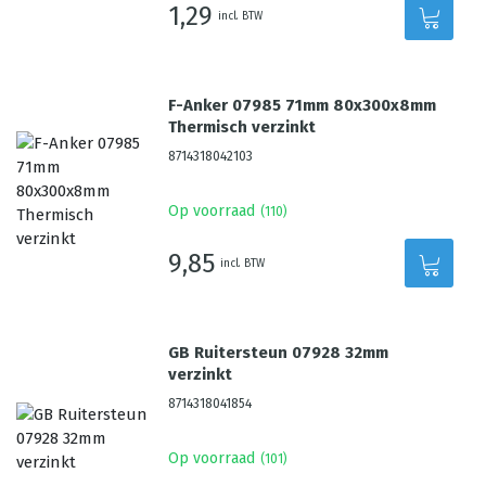
1,29
incl. BTW
F-Anker 07985 71mm 80x300x8mm
Thermisch verzinkt
8714318042103
Op voorraad
(
110
)
9,85
incl. BTW
GB Ruitersteun 07928 32mm
verzinkt
8714318041854
Op voorraad
(
101
)