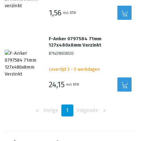
1,56
incl. BTW
F-Anker 0797584 71mm
127x480x8mm Verzinkt
8714318038533
Levertijd 3 - 5 werkdagen
24,15
incl. BTW
‹‹
Vorige
1
Volgende
››