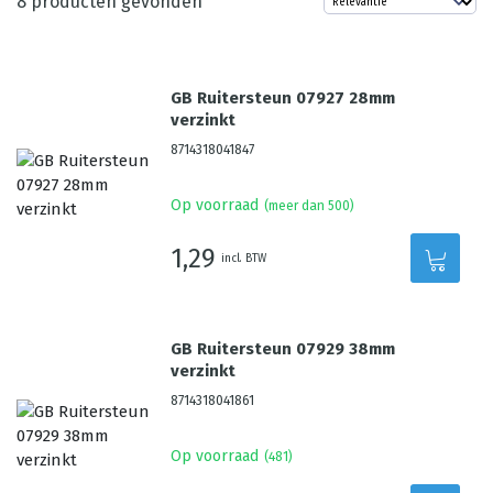
8
producten gevonden
GB Ruitersteun 07927 28mm
verzinkt
8714318041847
Op voorraad
(meer dan 500)
1,29
incl. BTW
GB Ruitersteun 07929 38mm
verzinkt
8714318041861
Op voorraad
(
481
)