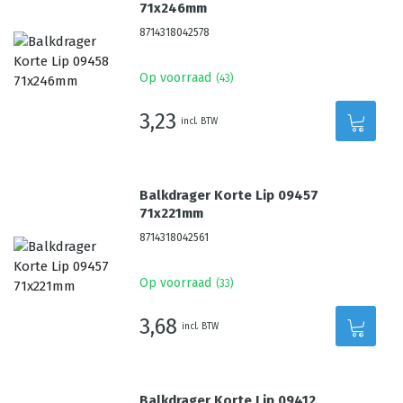
71x246mm
8714318042578
Op voorraad
(
43
)
3,23
incl. BTW
Balkdrager Korte Lip 09457
71x221mm
8714318042561
Op voorraad
(
33
)
3,68
incl. BTW
Balkdrager Korte Lip 09412