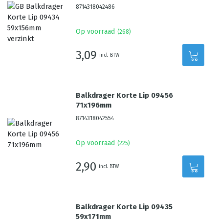
8714318042486
Op voorraad
(
268
)
3,09
incl. BTW
Balkdrager Korte Lip 09456
71x196mm
8714318042554
Op voorraad
(
225
)
2,90
incl. BTW
Balkdrager Korte Lip 09435
59x171mm