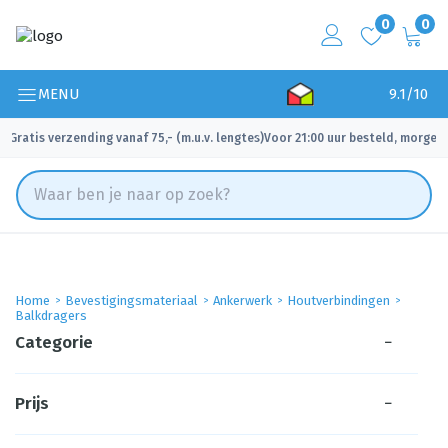
0
0
MENU
9.1/10
Gratis verzending vanaf 75,- (m.u.v. lengtes)
Voor 21:00 uur besteld, morgen 
✓
✓
Home
Bevestigingsmateriaal
Ankerwerk
Houtverbindingen
Balkdragers
Categorie
−
Prijs
−