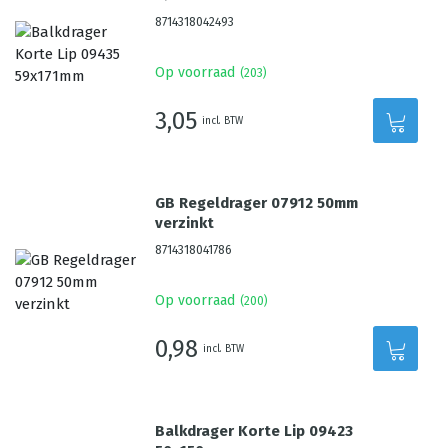
8714318042493
Op voorraad
(
203
)
3,05
incl. BTW
GB Regeldrager 07912 50mm
verzinkt
8714318041786
Op voorraad
(
200
)
0,98
incl. BTW
Balkdrager Korte Lip 09423