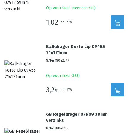
Op voorraad
(meer dan 500)
1,02
incl. BTW
Balkdrager Korte Lip 09455
71x171mm
8714318042547
Op voorraad
(
388
)
3,24
incl. BTW
GB Regeldrager 07909 38mm
verzinkt
8714318041755