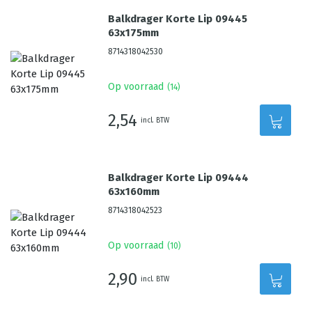
Balkdrager Korte Lip 09445
63x175mm
8714318042530
Op voorraad
(
14
)
2,54
incl. BTW
Balkdrager Korte Lip 09444
63x160mm
8714318042523
Op voorraad
(
10
)
2,90
incl. BTW