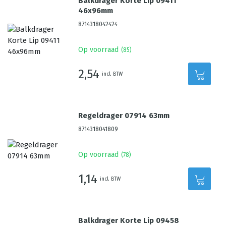
Balkdrager Korte Lip 09411
46x96mm
8714318042424
Op voorraad
(
85
)
2,54
incl. BTW
Regeldrager 07914 63mm
8714318041809
Op voorraad
(
78
)
1,14
incl. BTW
Balkdrager Korte Lip 09458