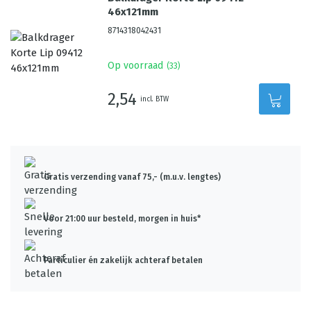
46x121mm
8714318042431
Op voorraad
(
33
)
2,54
incl. BTW
Gratis verzending vanaf 75,- (m.u.v. lengtes)
Voor 21:00 uur besteld, morgen in huis*
Particulier én zakelijk achteraf betalen