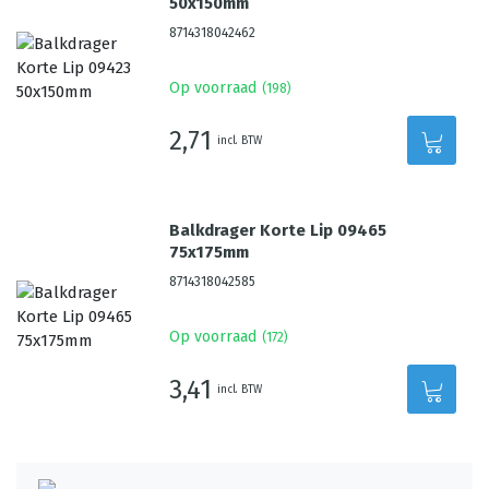
50x150mm
8714318042462
Op voorraad
(
198
)
2,71
incl. BTW
Balkdrager Korte Lip 09465
75x175mm
8714318042585
Op voorraad
(
172
)
3,41
incl. BTW