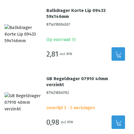
Balkdrager Korte Lip 09433
59x146mm
8714318004507
Op voorraad
(
1
)
2,81
incl. BTW
GB Regeldrager 07910 40mm
verzinkt
8714318041762
Levertijd 3 - 5 werkdagen
0,98
incl. BTW